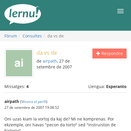
Al
contingut
Men
Fòrum
Consultes
da vs de
da vs de
Respondre
de
airpath
, 27 de
setembre de 2007
Missatges:
4
Llengua:
Esperanto
airpath
(
Mostra el perfil
)
27 de setembre de 2007 19.08.52
Oni uzas kiam la vortoj da kaj de? Mi ne komprenas. Por
ekzemple, oni havas "pecon da torto" sed "instruiston de
historio".