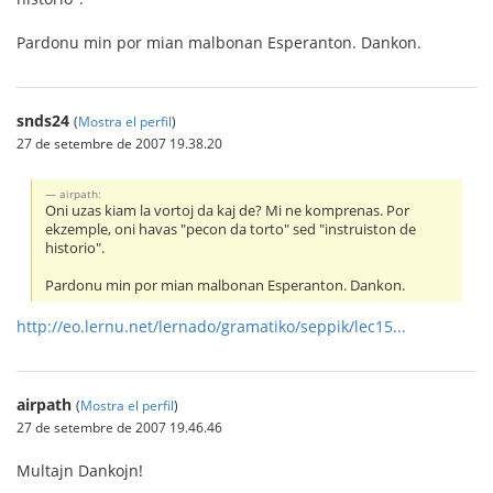
Pardonu min por mian malbonan Esperanton. Dankon.
snds24
(
Mostra el perfil
)
27 de setembre de 2007 19.38.20
airpath:
Oni uzas kiam la vortoj da kaj de? Mi ne komprenas. Por
ekzemple, oni havas "pecon da torto" sed "instruiston de
historio".
Pardonu min por mian malbonan Esperanton. Dankon.
http://eo.lernu.net/lernado/gramatiko/seppik/lec15...
airpath
(
Mostra el perfil
)
27 de setembre de 2007 19.46.46
Multajn Dankojn!