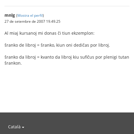
mnlg
(
Mostra el perfil
)
27 de setembre de 2007 19.49.25
Al miaj kursanoj mi donas ĉi tiun ekzemplon:
ŝranko de libroj = ŝranko, kiun oni dediĉas por libroj.
ŝranko da libroj = kvanto da libroj kiu sufiĉus por plenigi tutan
ŝrankon.
Català