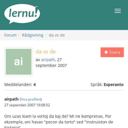
Till
sidans
Meny
innehåll
Forum
Rådgivning
da vs de
da vs de
Svara
av
airpath
, 27
september 2007
Meddelanden:
4
Språk:
Esperanto
airpath
(
Visa profilen
)
27 september 2007 19:08:52
Oni uzas kiam la vortoj da kaj de? Mi ne komprenas. Por
ekzemple, oni havas "pecon da torto" sed "instruiston de
historio".