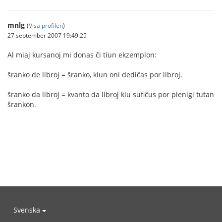
mnlg
(
Visa profilen
)
27 september 2007 19:49:25
Al miaj kursanoj mi donas ĉi tiun ekzemplon:
ŝranko de libroj = ŝranko, kiun oni dediĉas por libroj.
ŝranko da libroj = kvanto da libroj kiu sufiĉus por plenigi tutan
ŝrankon.
Svenska