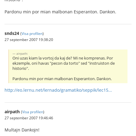
Pardonu min por mian malbonan Esperanton. Dankon.
snds24
(
Visa profilen
)
27 september 2007 19:38:20
airpath:
Oni uzas kiam la vortoj da kaj de? Mi ne komprenas. Por
ekzemple, oni havas "pecon da torto" sed "instruiston de
historio".
Pardonu min por mian malbonan Esperanton. Dankon.
http://eo.lernu.net/lernado/gramatiko/seppik/lec15...
airpath
(
Visa profilen
)
27 september 2007 19:46:46
Multajn Dankojn!