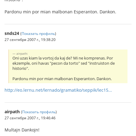
Pardonu min por mian malbonan Esperanton. Dankon.
snds24
(
Показать профиль
)
27 сентября 2007 г., 19:38:20
airpath:
Oni uzas kiam la vortoj da kaj de? Mi ne komprenas. Por
ekzemple, oni havas "pecon da torto" sed "instruiston de
historio".
Pardonu min por mian malbonan Esperanton. Dankon.
http://eo.lernu.net/lernado/gramatiko/seppik/lec15...
airpath
(
Показать профиль
)
27 сентября 2007 г., 19:46:46
Multajn Dankojn!