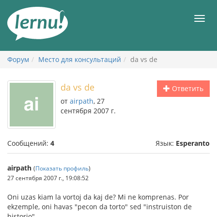
К
содержанию
Мен
Форум
Место для консультаций
da vs de
da vs de
Ответить
от
airpath
, 27
сентября 2007 г.
Сообщений:
4
Язык:
Esperanto
airpath
(
Показать профиль
)
27 сентября 2007 г., 19:08:52
Oni uzas kiam la vortoj da kaj de? Mi ne komprenas. Por
ekzemple, oni havas "pecon da torto" sed "instruiston de
historio".