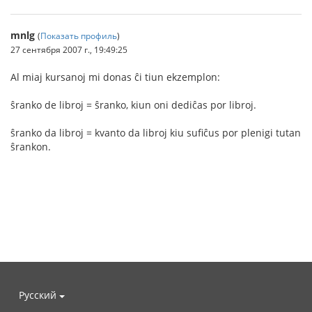
mnlg
(
Показать профиль
)
27 сентября 2007 г., 19:49:25
Al miaj kursanoj mi donas ĉi tiun ekzemplon:
ŝranko de libroj = ŝranko, kiun oni dediĉas por libroj.
ŝranko da libroj = kvanto da libroj kiu sufiĉus por plenigi tutan
ŝrankon.
Русский