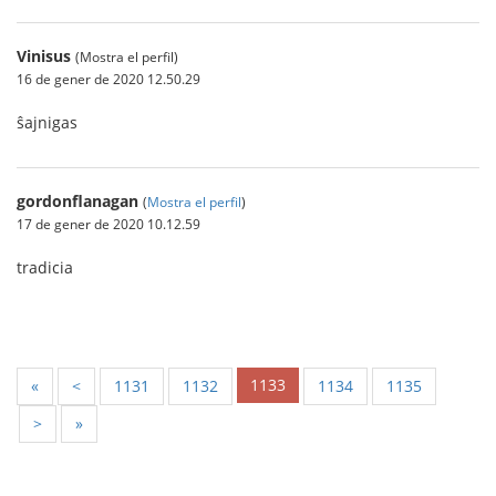
Vinisus
(Mostra el perfil)
16 de gener de 2020 12.50.29
ŝajnigas
gordonflanagan
(
Mostra el perfil
)
17 de gener de 2020 10.12.59
tradicia
1133
«
<
1131
1132
1134
1135
>
»