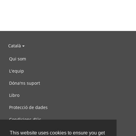
Català
Qui som
L'equip
Dóna'ns suport
Libro
Protecció de dades
Condicions d'ús
Contacta amb nosaltres
This website uses cookies to ensure you get