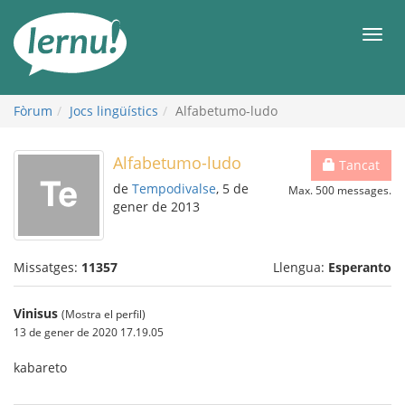
Al
contingut
Men
Fòrum
Jocs lingüístics
Alfabetumo-ludo
Alfabetumo-ludo
Tancat
de
Tempodivalse
, 5 de
Max. 500 messages.
gener de 2013
Missatges:
11357
Llengua:
Esperanto
Vinisus
(Mostra el perfil)
13 de gener de 2020 17.19.05
kabareto