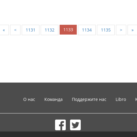
1133
«
<
1131
1132
1134
1135
>
»
О нас
Команда
Поддержите нас
Libro