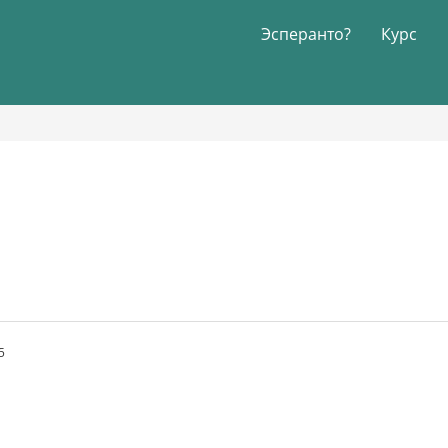
Эсперанто?
Курс
5