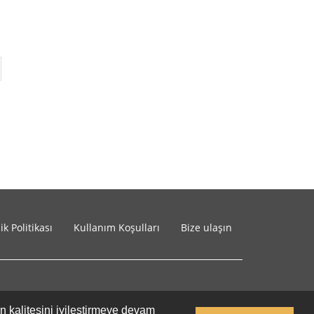
lik Politikası
Kullanım Koşulları
Bize ulaşın
in kalitesini iyileştirmeye devam