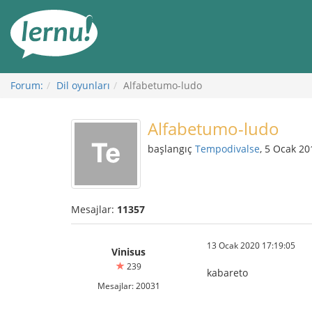
İçerik
Görüntüleme
Forum:
Dil oyunları
Alfabetumo-ludo
Alfabetumo-ludo
başlangıç
Tempodivalse
, 5 Ocak 20
Mesajlar:
11357
13 Ocak 2020 17:19:05
Vinisus
239
kabareto
Mesajlar: 20031