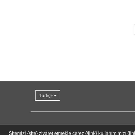
Türkçe
Sitemizi {site} ziyaret etmekle çerez {/link} kullanımımızı 