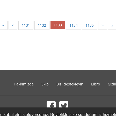
1133
«
<
1131
1132
1134
1135
>
»
Hakkımızda
Ekip
Bizi destekleyin
Libro
Gizli
{link} kabul etmiş oluyorsunuz. Böylelikle size sunduğumuz hizmet