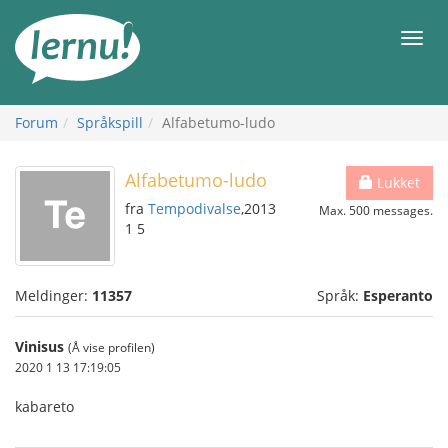
Til
innholdet
Meny
Forum
Språkspill
Alfabetumo-ludo
Alfabetumo-ludo
Lukket
fra
Tempodivalse
,2013
Max. 500 messages.
1 5
Meldinger:
11357
Språk:
Esperanto
Vinisus
(Å vise profilen)
2020 1 13 17:19:05
kabareto