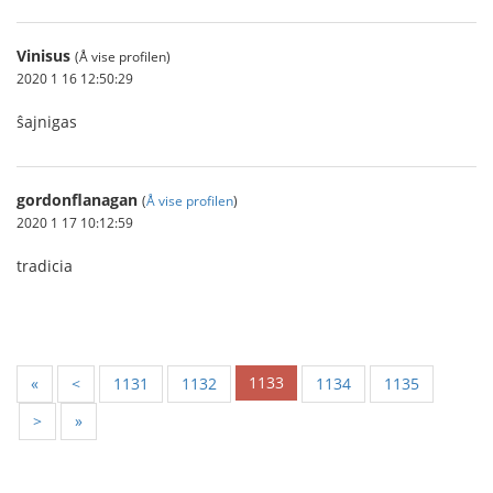
Vinisus
(Å vise profilen)
2020 1 16 12:50:29
ŝajnigas
gordonflanagan
(
Å vise profilen
)
2020 1 17 10:12:59
tradicia
1133
«
<
1131
1132
1134
1135
>
»