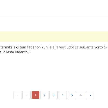
intermiksis ĉi tiun fadenon kun ia alia vortludo! La sekvanta vorto ĉ
 la lasta ludanto.)
1
«
<
2
3
4
5
>
»