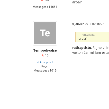
arbar'
Messages : 14654
6 janvier 2013 00:46:07
ratkaptisto:
arbar'
ratkaptisto
, ŝajne vi 
Tempodivalse
vorton ĉar mi jam estas
16
Voir le profil
Pays:
Messages : 1619