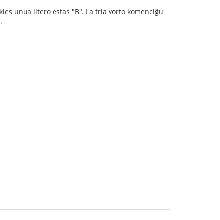
kies unua litero estas "B". La tria vorto komenciĝu
.