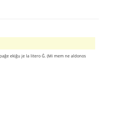
i-paĝe ekiĝu je la litero Ĝ. (Mi mem ne aldonos