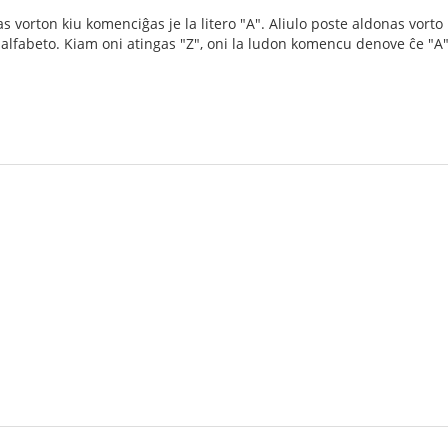
 vorton kiu komenciĝas je la litero "A". Aliulo poste aldonas vorto 
a l' alfabeto. Kiam oni atingas "Z", oni la ludon komencu denove ĉe "A"