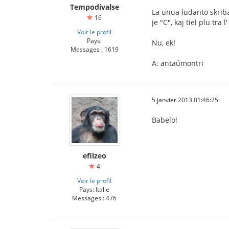
Tempodivalse
La unua ludanto skribas
16
je "C", kaj tiel plu tr
Voir le profil
Pays:
Nu, ek!
Messages : 1619
A: antaŭmontri
5 janvier 2013 01:46:25
Babelo!
efilzeo
4
Voir le profil
Pays: Italie
Messages : 476