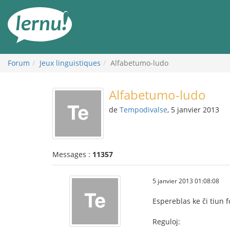
Aller
au
contenu
Forum
Jeux linguistiques
Alfabetumo-ludo
Alfabetumo-ludo
de
Tempodivalse
, 5 janvier 2013
Messages :
11357
5 janvier 2013 01:08:08
Espereblas ke ĉi tiun 
Reguloj: