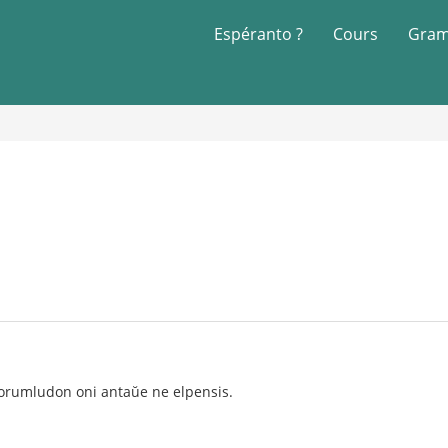
Espéranto ?
Cours
Gram
forumludon oni antaŭe ne elpensis.