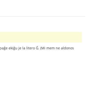
i-paĝe ekiĝu je la litero Ĝ. (Mi mem ne aldonos