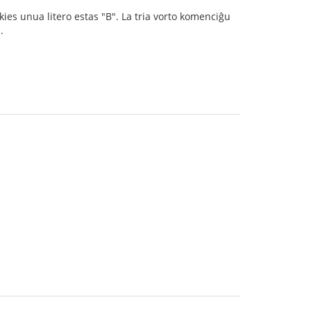
kies unua litero estas "B". La tria vorto komenciĝu
.