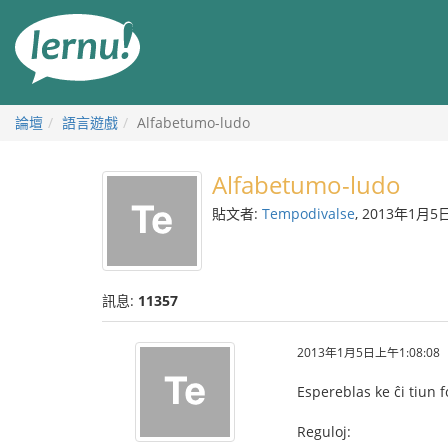
前
往
目
錄
論壇
語言遊戲
Alfabetumo-ludo
Alfabetumo-ludo
貼文者:
Tempodivalse
, 2013年1月5
訊息:
11357
2013年1月5日上午1:08:08
Espereblas ke ĉi tiun 
Reguloj: