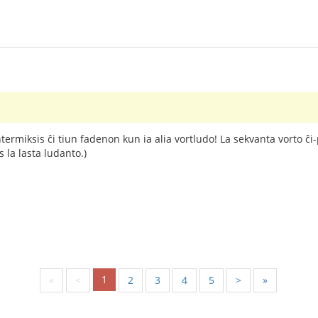
intermiksis ĉi tiun fadenon kun ia alia vortludo! La sekvanta vorto ĉ
 la lasta ludanto.)
1
«
<
2
3
4
5
>
»