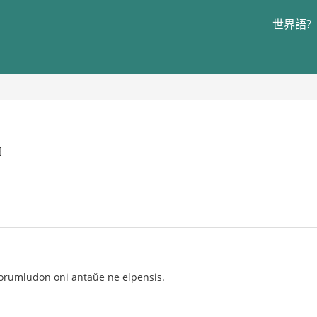
世界語?
日
forumludon oni antaŭe ne elpensis.