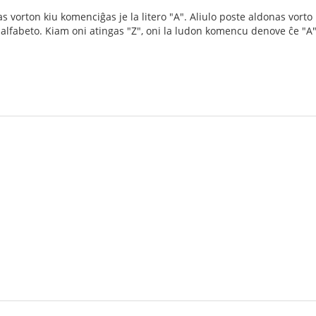
 vorton kiu komenciĝas je la litero "A". Aliulo poste aldonas vorto 
a l' alfabeto. Kiam oni atingas "Z", oni la ludon komencu denove ĉe "A"