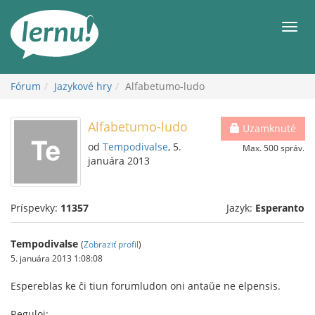
Späť
na
Men
obsah
Fórum
Jazykové hry
Alfabetumo-ludo
Alfabetumo-ludo
Uzamknuté
od
Tempodivalse
, 5.
Max. 500 správ.
januára 2013
Príspevky:
11357
Jazyk:
Esperanto
Tempodivalse
(
Zobraziť profil
)
5. januára 2013 1:08:08
Espereblas ke ĉi tiun forumludon oni antaŭe ne elpensis.
Reguloj: