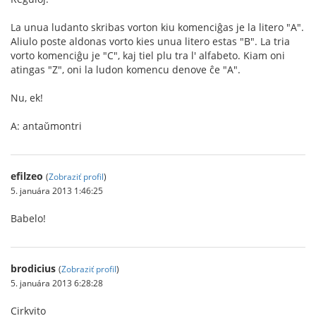
La unua ludanto skribas vorton kiu komenciĝas je la litero "A".
Aliulo poste aldonas vorto kies unua litero estas "B". La tria
vorto komenciĝu je "C", kaj tiel plu tra l' alfabeto. Kiam oni
atingas "Z", oni la ludon komencu denove ĉe "A".
Nu, ek!
A: antaŭmontri
efilzeo
(
Zobraziť profil
)
5. januára 2013 1:46:25
Babelo!
brodicius
(
Zobraziť profil
)
5. januára 2013 6:28:28
Cirkvito