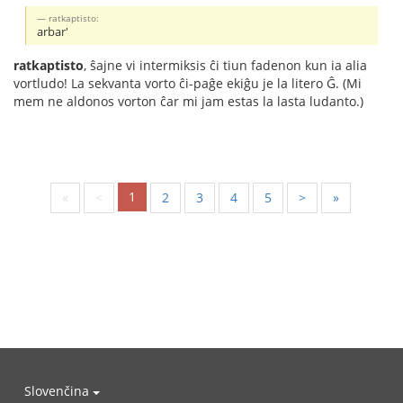
ratkaptisto:
arbar'
ratkaptisto
, ŝajne vi intermiksis ĉi tiun fadenon kun ia alia
vortludo! La sekvanta vorto ĉi-paĝe ekiĝu je la litero Ĝ. (Mi
mem ne aldonos vorton ĉar mi jam estas la lasta ludanto.)
1
«
<
2
3
4
5
>
»
Slovenčina