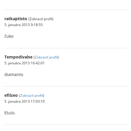
ratkaptisto
(Zobraziť profil)
5. januára 2013 9:18:55
ĉuko
Tempodivalse
(
Zobraziť profil
)
5. januára 2013 16:42:01
diamanto
efilzeo
(
Zobraziť profil
)
5. januára 2013 17:03:10
Etulo.