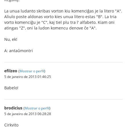
La unua ludanto skribas vorton kiu komenciĝas je la litero "A".
Aliulo poste aldonas vorto kies unua litero estas "B". La tria
vorto komenciĝu je "C", kaj tiel plu tra l' alfabeto. Kiam oni
atingas "Z", oni la ludon komencu denove ĉe "A".
Nu, ek!
A: antaŭmontri
efilzeo
(
Mostrar o perfil
)
5 de janeiro de 2013 01:46:25
Babelo!
brodicius
(
Mostrar o perfil
)
5 de janeiro de 2013 06:28:28
Cirkvito