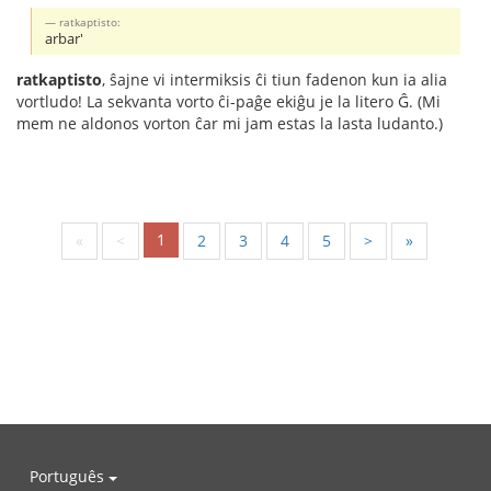
ratkaptisto:
arbar'
ratkaptisto
, ŝajne vi intermiksis ĉi tiun fadenon kun ia alia
vortludo! La sekvanta vorto ĉi-paĝe ekiĝu je la litero Ĝ. (Mi
mem ne aldonos vorton ĉar mi jam estas la lasta ludanto.)
1
«
<
2
3
4
5
>
»
Português