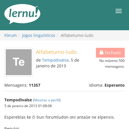
Ir
ao
Men
conteúdo
Fórum
Jogos linguísticos
Alfabetumo-ludo
Alfabetumo-ludo
Fechado
de
Tempodivalse
, 5 de
No máximo 500
janeiro de 2013
mensagens.
Mensagens:
11357
Idioma:
Esperanto
Tempodivalse
(
Mostrar o perfil
)
5 de janeiro de 2013 01:08:08
Espereblas ke ĉi tiun forumludon oni antaŭe ne elpensis.
Reguloj: