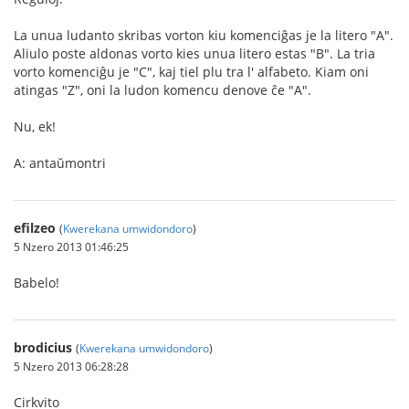
La unua ludanto skribas vorton kiu komenciĝas je la litero "A".
Aliulo poste aldonas vorto kies unua litero estas "B". La tria
vorto komenciĝu je "C", kaj tiel plu tra l' alfabeto. Kiam oni
atingas "Z", oni la ludon komencu denove ĉe "A".
Nu, ek!
A: antaŭmontri
efilzeo
(
Kwerekana umwidondoro
)
5 Nzero 2013 01:46:25
Babelo!
brodicius
(
Kwerekana umwidondoro
)
5 Nzero 2013 06:28:28
Cirkvito