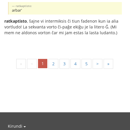
ratkaptisto:
arbar'
ratkaptisto
, ŝajne vi intermiksis ĉi tiun fadenon kun ia alia
vortludo! La sekvanta vorto ĉi-paĝe ekiĝu je la litero Ĝ. (Mi
mem ne aldonos vorton ĉar mi jam estas la lasta ludanto.)
1
«
<
2
3
4
5
>
»
Kirundi