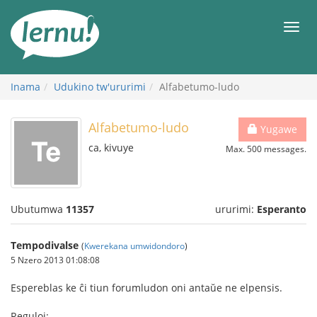
Ku
rupapuro
Urut
rw'ibirimwo
Inama
Udukino tw'ururimi
Alfabetumo-ludo
Alfabetumo-ludo
Yugawe
ca, kivuye
Max. 500 messages.
Ubutumwa
11357
ururimi:
Esperanto
Tempodivalse
(
Kwerekana umwidondoro
)
5 Nzero 2013 01:08:08
Espereblas ke ĉi tiun forumludon oni antaŭe ne elpensis.
Reguloj: