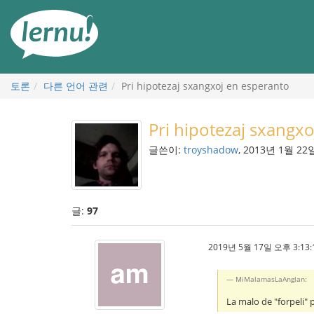
본
문
으
로
토론
다른 언어 관련
Pri hipotezaj sxangxoj en esperanto
Pri hipotezaj sxangx
글쓴이:
troyshadow
, 2013년 1월 22
글:
97
2019년 5월 17일 오후 3:13:
MiMalamasLaAnglan:
La malo de "forpeli" po