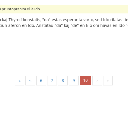
tis pruntoprenita el la Ido…
kaj Thyrolf konstatis, "da" estas esperanta vorto, sed Ido rilatas t
 tiun aferon en Ido. Anstataŭ "da" kaj "de" en E-o oni havas en Ido "d
10
«
<
6
7
8
9
>
»