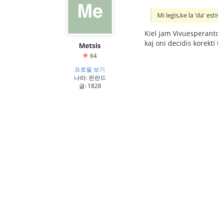
Mi legis,ke la 'da' es
Kiel jam Vivuesperanto 
kaj oni decidis korekti
Metsis
64
프로필 보기
나라: 핀란드
글: 1828