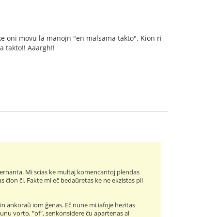
 ke oni movu la manojn "en malsama takto". Kion ri
 takto!! Aaargh!!
s lernanta. Mi scias ke multaj komencantoj plendas
as ĉion ĉi. Fakte mi eĉ bedaŭretas ke ne ekzistas pli
 min ankoraŭ iom ĝenas. Eĉ nune mi iafoje hezitas
 unu vorto, "of", senkonsidere ĉu apartenas al