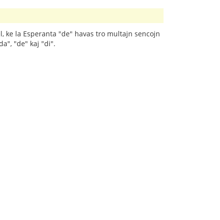
iel, ke la Esperanta "de" havas tro multajn sencojn
a", "de" kaj "di".