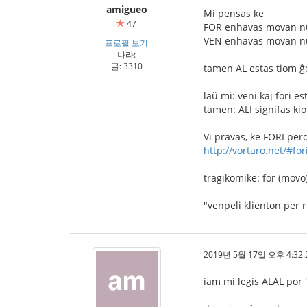
amigueo
Mi pensas ke
47
FOR enhavas movan n
VEN enhavas movan n
프로필 보기
나라:
글: 3310
tamen AL estas tiom ĝe
laŭ mi: veni kaj fori e
tamen: ALI signifas ki
Vi pravas, ke FORI p
http://vortaro.net/#for
tragikomike: for (movo
"venpeli klienton per 
2019년 5월 17일 오후 4:32:
iam mi legis ALAL por "