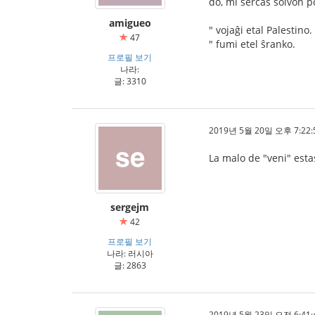
do, mi serĉas solvon por
amigueo
" vojaĝi etal Palestino.
47
" fumi etel ŝranko.
프로필 보기
나라:
글: 3310
2019년 5월 20일 오후 7:22:
La malo de "veni" estas
sergejm
42
프로필 보기
나라: 러시아
글: 2863
2019년 5월 23일 오전 6:41: