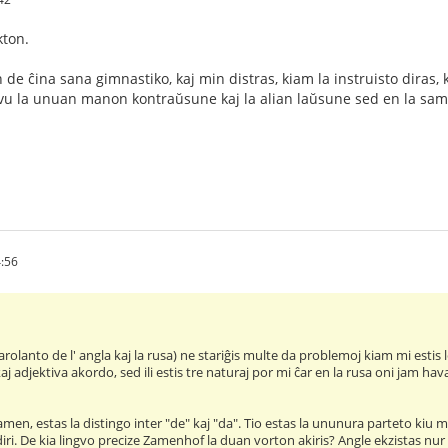
kton.
de ĉina sana gimnastiko, kaj min distras, kiam la instruisto diras,
ovu la unuan manon kontraŭsune kaj la alian laŭsune sed en la sama
:56
arolanto de l' angla kaj la rusa) ne stariĝis multe da problemoj kiam mi esti
kaj adjektiva akordo, sed ili estis tre naturaj por mi ĉar en la rusa oni jam hav
amen, estas la distingo inter "de" kaj "da". Tio estas la ununura parteto kiu
diri. De kia lingvo precize Zamenhof la duan vorton akiris? Angle ekzistas nur