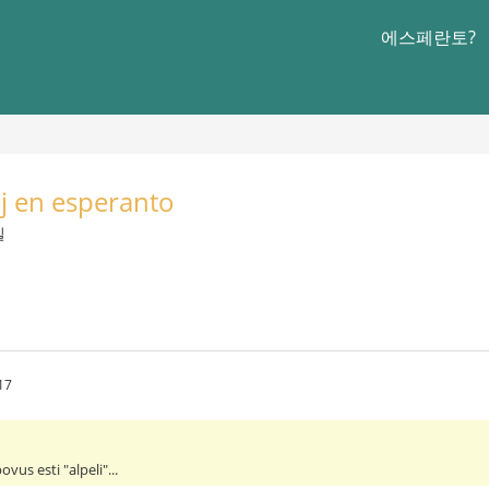
에스페란토?
oj en esperanto
일
17
vus esti "alpeli"...