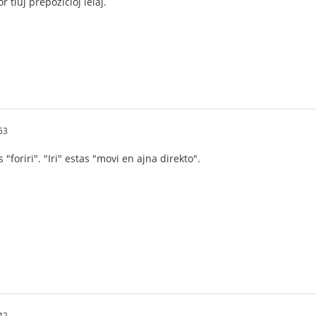
 tiuj prepozicioj ielaj.
53
 "foriri". "Iri" estas "movi en ajna direkto".
42