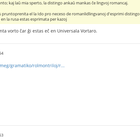
to; kaj laŭ mia sperto, la distingo ankaŭ mankas ĉe lingvoj romancaj.
stis pruntoprenita el la Ido pro neceso de romanlidlingvanoj d'esprimi disti
 en la rusa estas esprimata per kazoj
nta vorto ĉar ĝi estas eĉ en Universala Vortaro.
54
meg/gramatiko/rolmontriloj/r...
53