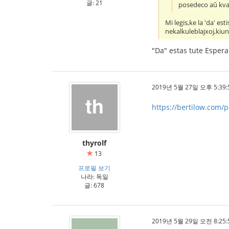
글: 21
posedeco aŭ kvan
Mi legis,ke la 'da' e
nekalkuleblajxoj,kiun
"Da" estas tute Espera
2019년 5월 27일 오후 5:39:
https://bertilow.com/p
thyrolf
13
프로필 보기
나라: 독일
글: 678
2019년 5월 29일 오전 8:25: