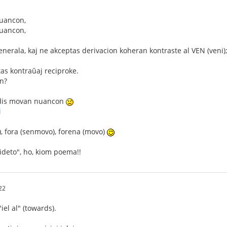
uancon,
uancon,
nerala, kaj ne akceptas derivacion koheran kontraste al VEN (veni)
stas kontraŭaj reciproke.
on?
erdis movan nuancon
i
), fora (senmovo), forena (movo)
rideto", ho, kiom poema!!
22
iel al" (towards).