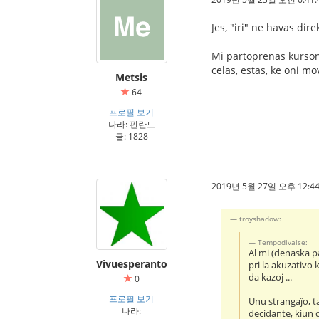
Jes, "iri" ne havas dire
Mi partoprenas kurson 
celas, estas, ke oni m
Metsis
64
프로필 보기
나라: 핀란드
글: 1828
2019년 5월 27일 오후 12:44
troyshadow:
Tempodivalse:
Al mi (denaska p
Vivuesperanto
pri la akuzativo 
da kazoj ...
0
프로필 보기
Unu strangaĵo, t
나라:
decidante, kiun 