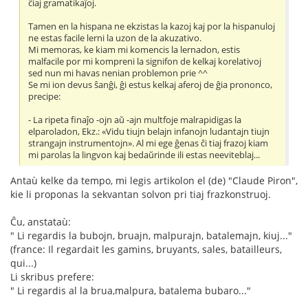
ĉiaj gramatikaĵoj.
Tamen en la hispana ne ekzistas la kazoj kaj por la hispanuloj
ne estas facile lerni la uzon de la akuzativo.
Mi memoras, ke kiam mi komencis la lernadon, estis
malfacile por mi kompreni la signifon de kelkaj korelativoj
sed nun mi havas nenian problemon prie ^^
Se mi ion devus ŝanĝi, ĝi estus kelkaj aferoj de ĝia prononco,
precipe:
- La ripeta finaĵo -ojn aŭ -ajn multfoje malrapidigas la
elparoladon, Ekz.: «Vidu tiujn belajn infanojn ludantajn tiujn
strangajn instrumentojn». Al mi ege ĝenas ĉi tiaj frazoj kiam
mi parolas la lingvon kaj bedaŭrinde ili estas neeviteblaj...
Antaù kelke da tempo, mi legis artikolon el (de) "Claude Piron",
kie li proponas la sekvantan solvon pri tiaj frazkonstruoj.
Ĉu, anstataù:
" Li regardis la bubojn, bruajn, malpurajn, batalemajn, kiuj..."
(france: Il regardait les gamins, bruyants, sales, batailleurs,
qui...)
Li skribus prefere:
" Li regardis al la brua,malpura, batalema bubaro..."