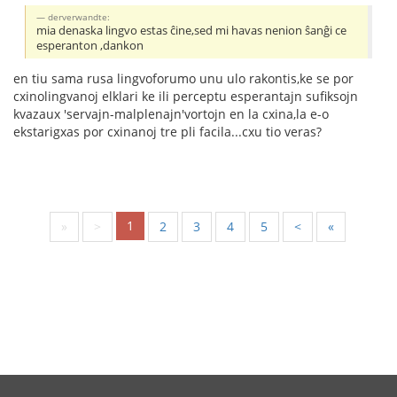
derverwandte:
mia denaska lingvo estas ĉine,sed mi havas nenion ŝanĝi ce
esperanton ,dankon
en tiu sama rusa lingvoforumo unu ulo rakontis,ke se por
cxinolingvanoj elklari ke ili perceptu esperantajn sufiksojn
kvazaux 'servajn-malplenajn'vortojn en la cxina,la e-o
ekstarigxas por cxinanoj tre pli facila...cxu tio veras?
1
«
<
2
3
4
5
>
»