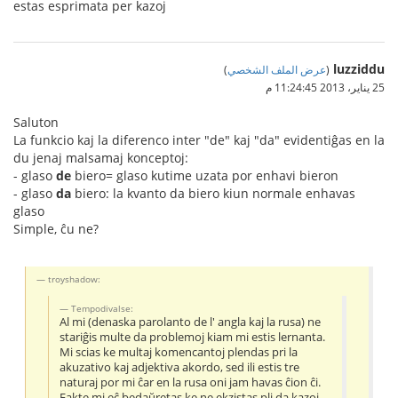
estas esprimata per kazoj
luzziddu
(
عرض الملف الشخصي
)
25 يناير، 2013 11:24:45 م
Saluton
La funkcio kaj la diferenco inter "de" kaj "da" evidentiĝas en la
du jenaj malsamaj konceptoj:
- glaso
de
biero= glaso kutime uzata por enhavi bieron
- glaso
da
biero: la kvanto da biero kiun normale enhavas
glaso
Simple, ĉu ne?
troyshadow:
Tempodivalse:
Al mi (denaska parolanto de l' angla kaj la rusa) ne
stariĝis multe da problemoj kiam mi estis lernanta.
Mi scias ke multaj komencantoj plendas pri la
akuzativo kaj adjektiva akordo, sed ili estis tre
naturaj por mi ĉar en la rusa oni jam havas ĉion ĉi.
Fakte mi eĉ bedaŭretas ke ne ekzistas pli da kazoj ...