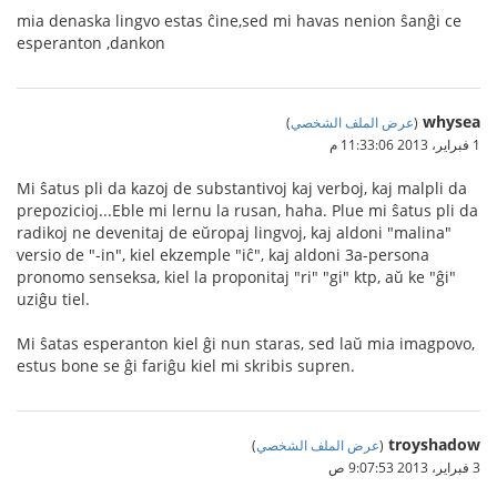
mia denaska lingvo estas ĉine,sed mi havas nenion ŝanĝi ce
esperanton ,dankon
whysea
(
عرض الملف الشخصي
)
1 فبراير، 2013 11:33:06 م
Mi ŝatus pli da kazoj de substantivoj kaj verboj, kaj malpli da
prepozicioj...Eble mi lernu la rusan, haha. Plue mi ŝatus pli da
radikoj ne devenitaj de eŭropaj lingvoj, kaj aldoni "malina"
versio de "-in", kiel ekzemple "iĉ", kaj aldoni 3a-persona
pronomo senseksa, kiel la proponitaj "ri" "gi" ktp, aŭ ke "ĝi"
uziĝu tiel.
Mi ŝatas esperanton kiel ĝi nun staras, sed laŭ mia imagpovo,
estus bone se ĝi fariĝu kiel mi skribis supren.
troyshadow
(
عرض الملف الشخصي
)
3 فبراير، 2013 9:07:53 ص