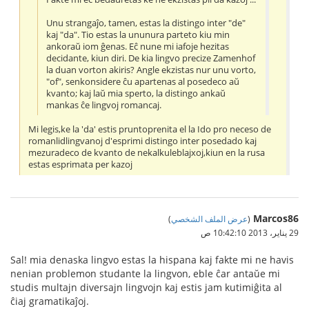
Unu strangaĵo, tamen, estas la distingo inter "de"
kaj "da". Tio estas la ununura parteto kiu min
ankoraŭ iom ĝenas. Eĉ nune mi iafoje hezitas
decidante, kiun diri. De kia lingvo precize Zamenhof
la duan vorton akiris? Angle ekzistas nur unu vorto,
"of", senkonsidere ĉu apartenas al posedeco aŭ
kvanto; kaj laŭ mia sperto, la distingo ankaŭ
mankas ĉe lingvoj romancaj.
Mi legis,ke la 'da' estis pruntoprenita el la Ido pro neceso de
romanlidlingvanoj d'esprimi distingo inter posedado kaj
mezuradeco de kvanto de nekalkuleblajxoj,kiun en la rusa
estas esprimata per kazoj
Marcos86
(
عرض الملف الشخصي
)
29 يناير، 2013 10:42:10 ص
Sal! mia denaska lingvo estas la hispana kaj fakte mi ne havis
nenian problemon studante la lingvon, eble ĉar antaŭe mi
studis multajn diversajn lingvojn kaj estis jam kutimiĝita al
ĉiaj gramatikaĵoj.