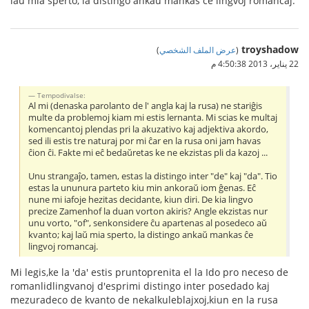
laŭ mia sperto, la distingo ankaŭ mankas ĉe lingvoj romancaj.
troyshadow
(
عرض الملف الشخصي
)
22 يناير، 2013 4:50:38 م
Tempodivalse:
Al mi (denaska parolanto de l' angla kaj la rusa) ne stariĝis
multe da problemoj kiam mi estis lernanta. Mi scias ke multaj
komencantoj plendas pri la akuzativo kaj adjektiva akordo,
sed ili estis tre naturaj por mi ĉar en la rusa oni jam havas
ĉion ĉi. Fakte mi eĉ bedaŭretas ke ne ekzistas pli da kazoj ...
Unu strangaĵo, tamen, estas la distingo inter "de" kaj "da". Tio
estas la ununura parteto kiu min ankoraŭ iom ĝenas. Eĉ
nune mi iafoje hezitas decidante, kiun diri. De kia lingvo
precize Zamenhof la duan vorton akiris? Angle ekzistas nur
unu vorto, "of", senkonsidere ĉu apartenas al posedeco aŭ
kvanto; kaj laŭ mia sperto, la distingo ankaŭ mankas ĉe
lingvoj romancaj.
Mi legis,ke la 'da' estis pruntoprenita el la Ido pro neceso de
romanlidlingvanoj d'esprimi distingo inter posedado kaj
mezuradeco de kvanto de nekalkuleblajxoj,kiun en la rusa