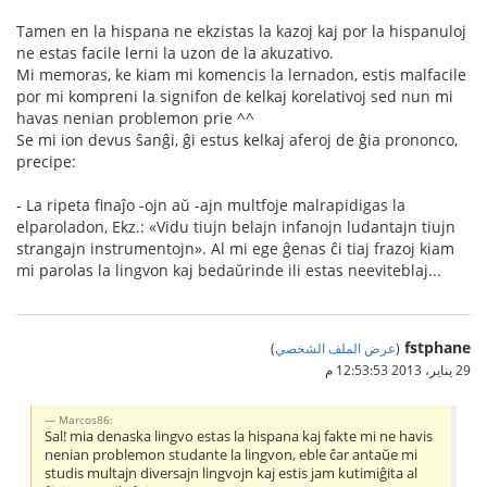
Tamen en la hispana ne ekzistas la kazoj kaj por la hispanuloj
ne estas facile lerni la uzon de la akuzativo.
Mi memoras, ke kiam mi komencis la lernadon, estis malfacile
por mi kompreni la signifon de kelkaj korelativoj sed nun mi
havas nenian problemon prie ^^
Se mi ion devus ŝanĝi, ĝi estus kelkaj aferoj de ĝia prononco,
precipe:
- La ripeta finaĵo -ojn aŭ -ajn multfoje malrapidigas la
elparoladon, Ekz.: «Vidu tiujn belajn infanojn ludantajn tiujn
strangajn instrumentojn». Al mi ege ĝenas ĉi tiaj frazoj kiam
mi parolas la lingvon kaj bedaŭrinde ili estas neeviteblaj...
fstphane
(
عرض الملف الشخصي
)
29 يناير، 2013 12:53:53 م
Marcos86:
Sal! mia denaska lingvo estas la hispana kaj fakte mi ne havis
nenian problemon studante la lingvon, eble ĉar antaŭe mi
studis multajn diversajn lingvojn kaj estis jam kutimiĝita al