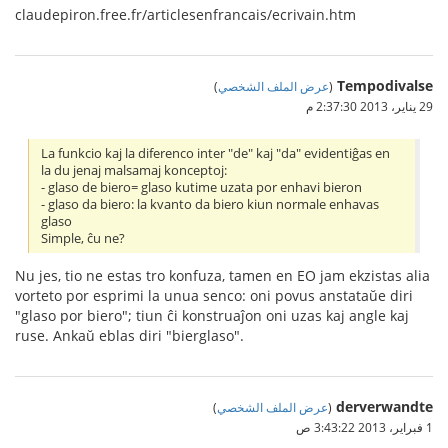
claudepiron.free.fr/articlesenfrancais/ecrivain.htm
Tempodivalse
(
عرض الملف الشخصي
)
29 يناير، 2013 2:37:30 م
La funkcio kaj la diferenco inter "de" kaj "da" evidentiĝas en
la du jenaj malsamaj konceptoj:
- glaso de biero= glaso kutime uzata por enhavi bieron
- glaso da biero: la kvanto da biero kiun normale enhavas
glaso
Simple, ĉu ne?
Nu jes, tio ne estas tro konfuza, tamen en EO jam ekzistas alia
vorteto por esprimi la unua senco: oni povus anstataŭe diri
"glaso por biero"; tiun ĉi konstruaĵon oni uzas kaj angle kaj
ruse. Ankaŭ eblas diri "bierglaso".
derverwandte
(
عرض الملف الشخصي
)
1 فبراير، 2013 3:43:22 ص