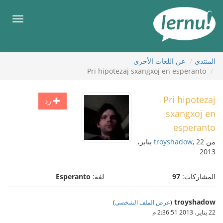
لى
لمحتويات
قائمة
طعام
المنتدى
عن اللغات الأخرى
Pri hipotezaj sxangxoj en esperanto
Pri hipotezaj
رد
sxangxoj en
esperanto
من
troyshadow
, 22 يناير،
2013
المشاركات:
97
لغة:
Esperanto
troyshadow
(
عرض الملف الشخصي
)
22 يناير، 2013 2:36:51 م