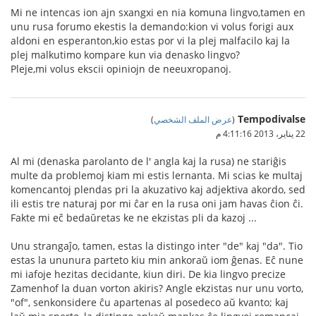
Mi ne intencas ion ajn sxangxi en nia komuna lingvo,tamen en
unu rusa forumo ekestis la demando:kion vi volus forigi aux
aldoni en esperanton,kio estas por vi la plej malfacilo kaj la
plej malkutimo kompare kun via denasko lingvo?
Pleje,mi volus ekscii opiniojn de neeuxropanoj.
Tempodivalse
(
عرض الملف الشخصي
)
22 يناير، 2013 4:11:16 م
Al mi (denaska parolanto de l' angla kaj la rusa) ne stariĝis
multe da problemoj kiam mi estis lernanta. Mi scias ke multaj
komencantoj plendas pri la akuzativo kaj adjektiva akordo, sed
ili estis tre naturaj por mi ĉar en la rusa oni jam havas ĉion ĉi.
Fakte mi eĉ bedaŭretas ke ne ekzistas pli da kazoj ...
Unu strangaĵo, tamen, estas la distingo inter "de" kaj "da". Tio
estas la ununura parteto kiu min ankoraŭ iom ĝenas. Eĉ nune
mi iafoje hezitas decidante, kiun diri. De kia lingvo precize
Zamenhof la duan vorton akiris? Angle ekzistas nur unu vorto,
"of", senkonsidere ĉu apartenas al posedeco aŭ kvanto; kaj