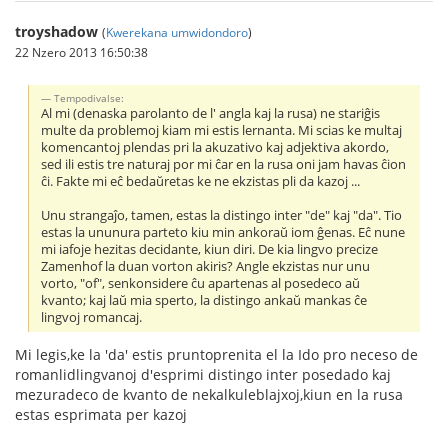
troyshadow
(
Kwerekana umwidondoro
)
22 Nzero 2013 16:50:38
Tempodivalse:
Al mi (denaska parolanto de l' angla kaj la rusa) ne stariĝis
multe da problemoj kiam mi estis lernanta. Mi scias ke multaj
komencantoj plendas pri la akuzativo kaj adjektiva akordo,
sed ili estis tre naturaj por mi ĉar en la rusa oni jam havas ĉion
ĉi. Fakte mi eĉ bedaŭretas ke ne ekzistas pli da kazoj ...
Unu strangaĵo, tamen, estas la distingo inter "de" kaj "da". Tio
estas la ununura parteto kiu min ankoraŭ iom ĝenas. Eĉ nune
mi iafoje hezitas decidante, kiun diri. De kia lingvo precize
Zamenhof la duan vorton akiris? Angle ekzistas nur unu
vorto, "of", senkonsidere ĉu apartenas al posedeco aŭ
kvanto; kaj laŭ mia sperto, la distingo ankaŭ mankas ĉe
lingvoj romancaj.
Mi legis,ke la 'da' estis pruntoprenita el la Ido pro neceso de
romanlidlingvanoj d'esprimi distingo inter posedado kaj
mezuradeco de kvanto de nekalkuleblajxoj,kiun en la rusa
estas esprimata per kazoj