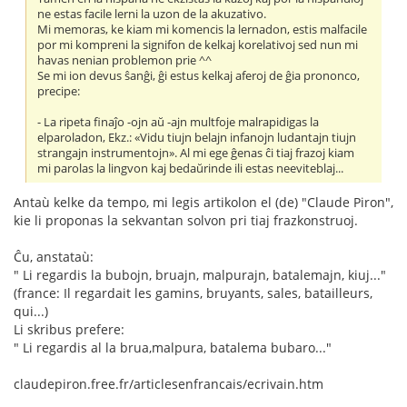
ne estas facile lerni la uzon de la akuzativo.
Mi memoras, ke kiam mi komencis la lernadon, estis malfacile
por mi kompreni la signifon de kelkaj korelativoj sed nun mi
havas nenian problemon prie ^^
Se mi ion devus ŝanĝi, ĝi estus kelkaj aferoj de ĝia prononco,
precipe:
- La ripeta finaĵo -ojn aŭ -ajn multfoje malrapidigas la
elparoladon, Ekz.: «Vidu tiujn belajn infanojn ludantajn tiujn
strangajn instrumentojn». Al mi ege ĝenas ĉi tiaj frazoj kiam
mi parolas la lingvon kaj bedaŭrinde ili estas neeviteblaj...
Antaù kelke da tempo, mi legis artikolon el (de) "Claude Piron",
kie li proponas la sekvantan solvon pri tiaj frazkonstruoj.
Ĉu, anstataù:
" Li regardis la bubojn, bruajn, malpurajn, batalemajn, kiuj..."
(france: Il regardait les gamins, bruyants, sales, batailleurs,
qui...)
Li skribus prefere:
" Li regardis al la brua,malpura, batalema bubaro..."
claudepiron.free.fr/articlesenfrancais/ecrivain.htm