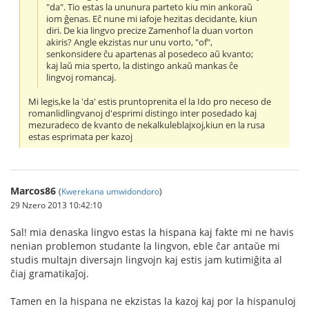
"da". Tio estas la ununura parteto kiu min ankoraŭ
iom ĝenas. Eĉ nune mi iafoje hezitas decidante, kiun
diri. De kia lingvo precize Zamenhof la duan vorton
akiris? Angle ekzistas nur unu vorto, "of",
senkonsidere ĉu apartenas al posedeco aŭ kvanto;
kaj laŭ mia sperto, la distingo ankaŭ mankas ĉe
lingvoj romancaj.
Mi legis,ke la 'da' estis pruntoprenita el la Ido pro neceso de
romanlidlingvanoj d'esprimi distingo inter posedado kaj
mezuradeco de kvanto de nekalkuleblajxoj,kiun en la rusa
estas esprimata per kazoj
Marcos86
(
Kwerekana umwidondoro
)
29 Nzero 2013 10:42:10
Sal! mia denaska lingvo estas la hispana kaj fakte mi ne havis
nenian problemon studante la lingvon, eble ĉar antaŭe mi
studis multajn diversajn lingvojn kaj estis jam kutimiĝita al
ĉiaj gramatikaĵoj.
Tamen en la hispana ne ekzistas la kazoj kaj por la hispanuloj