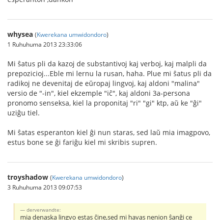
whysea
(
Kwerekana umwidondoro
)
1 Ruhuhuma 2013 23:33:06
Mi ŝatus pli da kazoj de substantivoj kaj verboj, kaj malpli da
prepozicioj...Eble mi lernu la rusan, haha. Plue mi ŝatus pli da
radikoj ne devenitaj de eŭropaj lingvoj, kaj aldoni "malina"
versio de "-in", kiel ekzemple "iĉ", kaj aldoni 3a-persona
pronomo senseksa, kiel la proponitaj "ri" "gi" ktp, aŭ ke "ĝi"
uziĝu tiel.
Mi ŝatas esperanton kiel ĝi nun staras, sed laŭ mia imagpovo,
estus bone se ĝi fariĝu kiel mi skribis supren.
troyshadow
(
Kwerekana umwidondoro
)
3 Ruhuhuma 2013 09:07:53
derverwandte:
mia denaska lingvo estas ĉine,sed mi havas nenion ŝanĝi ce