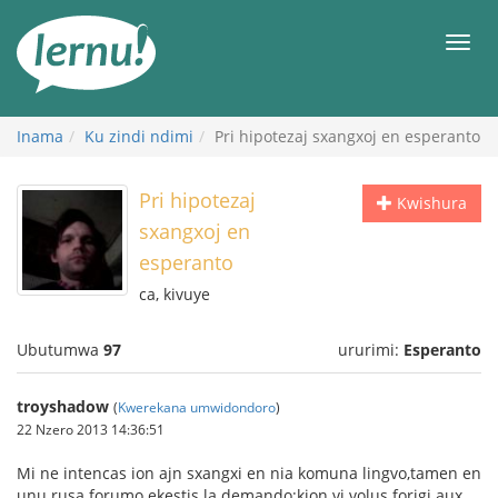
Ku
rupapuro
Urut
rw'ibirimwo
Inama
Ku zindi ndimi
Pri hipotezaj sxangxoj en esperanto
Pri hipotezaj
Kwishura
sxangxoj en
esperanto
ca, kivuye
Ubutumwa
97
ururimi:
Esperanto
troyshadow
(
Kwerekana umwidondoro
)
22 Nzero 2013 14:36:51
Mi ne intencas ion ajn sxangxi en nia komuna lingvo,tamen en
unu rusa forumo ekestis la demando:kion vi volus forigi aux