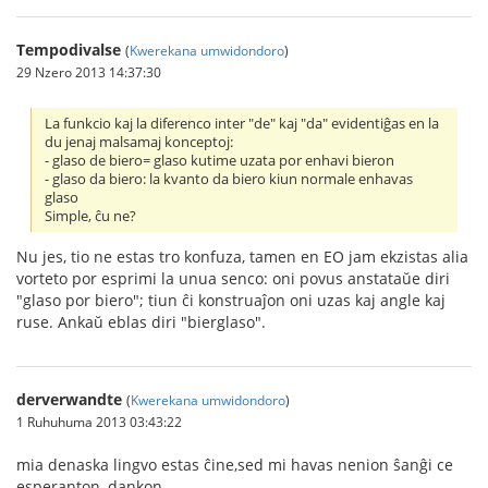
Tempodivalse
(
Kwerekana umwidondoro
)
29 Nzero 2013 14:37:30
La funkcio kaj la diferenco inter "de" kaj "da" evidentiĝas en la
du jenaj malsamaj konceptoj:
- glaso de biero= glaso kutime uzata por enhavi bieron
- glaso da biero: la kvanto da biero kiun normale enhavas
glaso
Simple, ĉu ne?
Nu jes, tio ne estas tro konfuza, tamen en EO jam ekzistas alia
vorteto por esprimi la unua senco: oni povus anstataŭe diri
"glaso por biero"; tiun ĉi konstruaĵon oni uzas kaj angle kaj
ruse. Ankaŭ eblas diri "bierglaso".
derverwandte
(
Kwerekana umwidondoro
)
1 Ruhuhuma 2013 03:43:22
mia denaska lingvo estas ĉine,sed mi havas nenion ŝanĝi ce
esperanton ,dankon