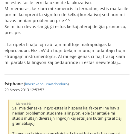
ne estas facile lerni la uzon de la akuzativo.
Mi memoras, ke kiam mi komencis la lernadon, estis malfacile
por mi kompreni la signifon de kelkaj korelativoj sed nun mi
havas nenian problemon prie ^^
Se mi ion devus ŝanĝi, ĝi estus kelkaj aferoj de ĝia prononco,
precipe:
- La ripeta finaĵo -ojn aŭ -ajn multfoje malrapidigas la
elparoladon, Ekz.: «Vidu tiujn belajn infanojn ludantajn tiujn
strangajn instrumentojn». Al mi ege ĝenas ĉi tiaj frazoj kiam
mi parolas la lingvon kaj bedaŭrinde ili estas neeviteblaj...
fstphane
(
Kwerekana umwidondoro
)
29 Nzero 2013 12:53:53
Marcos86:
Sal! mia denaska lingvo estas la hispana kaj fakte mi ne havis
nenian problemon studante la lingvon, eble ĉar antaŭe mi
studis multajn diversajn lingvojn kaj estis jam kutimiĝita al ĉiaj
gramatikaĵoj.
Tamen en la hispana ne ekzistas la kazoj kaj por la hispanuloj