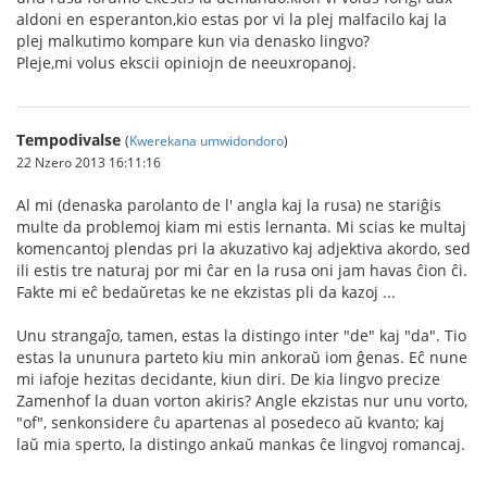
aldoni en esperanton,kio estas por vi la plej malfacilo kaj la
plej malkutimo kompare kun via denasko lingvo?
Pleje,mi volus ekscii opiniojn de neeuxropanoj.
Tempodivalse
(
Kwerekana umwidondoro
)
22 Nzero 2013 16:11:16
Al mi (denaska parolanto de l' angla kaj la rusa) ne stariĝis
multe da problemoj kiam mi estis lernanta. Mi scias ke multaj
komencantoj plendas pri la akuzativo kaj adjektiva akordo, sed
ili estis tre naturaj por mi ĉar en la rusa oni jam havas ĉion ĉi.
Fakte mi eĉ bedaŭretas ke ne ekzistas pli da kazoj ...
Unu strangaĵo, tamen, estas la distingo inter "de" kaj "da". Tio
estas la ununura parteto kiu min ankoraŭ iom ĝenas. Eĉ nune
mi iafoje hezitas decidante, kiun diri. De kia lingvo precize
Zamenhof la duan vorton akiris? Angle ekzistas nur unu vorto,
"of", senkonsidere ĉu apartenas al posedeco aŭ kvanto; kaj
laŭ mia sperto, la distingo ankaŭ mankas ĉe lingvoj romancaj.