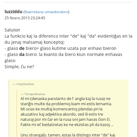
luzziddu
(
Kwerekana umwidondoro
)
25 Nzero 2013 23:24:45
Saluton
La funkcio kaj la diferenco inter "de" kaj "da" evidentiĝas en la
du jenaj malsamaj konceptoj:
- glaso
de
biero= glaso kutime uzata por enhavi bieron
- glaso
da
biero: la kvanto da biero kiun normale enhavas
glaso
Simple, ĉu ne?
troyshadow:
Tempodivalse:
Al mi (denaska parolanto de l' angla kaj la rusa) ne
stariĝis multe da problemoj kiam mi estis lernanta.
Mi scias ke multaj komencantoj plendas pri la
akuzativo kaj adjektiva akordo, sed ili estis tre
naturaj por mi ĉar en la rusa oni jam havas ĉion ĉi.
Fakte mi eĉ bedaŭretas ke ne ekzistas pli da kazoj ...
Unu strangaĵo, tamen, estas la distingo inter "de" kaj