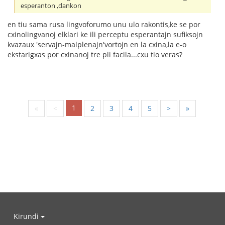
esperanton ,dankon
en tiu sama rusa lingvoforumo unu ulo rakontis,ke se por
cxinolingvanoj elklari ke ili perceptu esperantajn sufiksojn
kvazaux 'servajn-malplenajn'vortojn en la cxina,la e-o
ekstarigxas por cxinanoj tre pli facila...cxu tio veras?
1
«
<
2
3
4
5
>
»
Kirundi