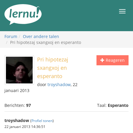
Naar
de
Men
inhoud
Forum
Over andere talen
Pri hipotezaj sxangxoj en esperanto
Pri hipotezaj
Reageren
sxangxoj en
esperanto
door
troyshadow
, 22
januari 2013
Berichten:
97
Taal:
Esperanto
troyshadow
(
Profiel tonen
)
22 januari 2013 14:36:51