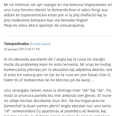
Mi ne intencas ion ajn sxangxi en nia komuna lingvo,tamen en
unu rusa forumo ekestis la demando:kion vi volus forigi aux
aldoni en esperanton,kio estas por vi la plej malfacilo kaj la
plej malkutimo kompare kun via denasko lingvo?
Pleje,mi volus ekscii opiniojn de neeuxropanoj.
Tempodivalse
(
Profiel tonen
)
22 januari 2013 16:11:16
Al mi (denaska parolanto de l' angla kaj la rusa) ne stariĝis
multe da problemoj kiam mi estis lernanta. Mi scias ke multaj
komencantoj plendas pri la akuzativo kaj adjektiva akordo, sed
ili estis tre naturaj por mi ĉar en la rusa oni jam havas ĉion ĉi.
Fakte mi eĉ bedaŭretas ke ne ekzistas pli da kazoj ...
Unu strangaĵo, tamen, estas la distingo inter "de" kaj "da". Tio
estas la ununura parteto kiu min ankoraŭ iom ĝenas. Eĉ nune
mi iafoje hezitas decidante, kiun diri. De kia lingvo precize
Zamenhof la duan vorton akiris? Angle ekzistas nur unu vorto,
"of", senkonsidere ĉu apartenas al posedeco aŭ kvanto; kaj