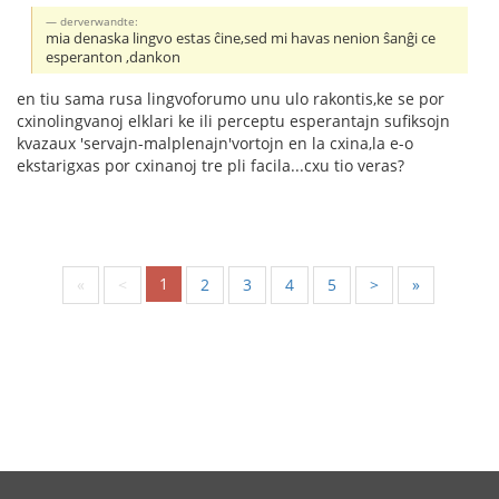
derverwandte:
mia denaska lingvo estas ĉine,sed mi havas nenion ŝanĝi ce
esperanton ,dankon
en tiu sama rusa lingvoforumo unu ulo rakontis,ke se por
cxinolingvanoj elklari ke ili perceptu esperantajn sufiksojn
kvazaux 'servajn-malplenajn'vortojn en la cxina,la e-o
ekstarigxas por cxinanoj tre pli facila...cxu tio veras?
1
«
<
2
3
4
5
>
»