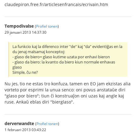
claudepiron.free.fr/articlesenfrancais/ecrivain.htm
Tempodivalse
(
Profiel tonen
)
29 januari 2013 14:37:30
La funkcio kaj la diferenco inter "de" kaj "da" evidentiĝas en la
du jenaj malsamaj konceptoj:
- glaso de biero= glaso kutime uzata por enhavi bieron
- glaso da biero: la kvanto da biero kiun normale enhavas
glaso
Simple, ĉu ne?
Nu jes, tio ne estas tro konfuza, tamen en EO jam ekzistas alia
vorteto por esprimi la unua senco: oni povus anstataŭe diri
"glaso por biero"; tiun ĉi konstruaĵon oni uzas kaj angle kaj
ruse. Ankaŭ eblas diri "bierglaso".
derverwandte
(
Profiel tonen
)
1 februari 2013 03:43:22