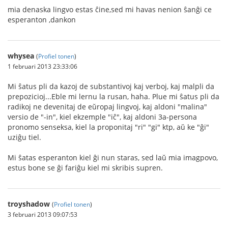
mia denaska lingvo estas ĉine,sed mi havas nenion ŝanĝi ce
esperanton ,dankon
whysea
(
Profiel tonen
)
1 februari 2013 23:33:06
Mi ŝatus pli da kazoj de substantivoj kaj verboj, kaj malpli da
prepozicioj...Eble mi lernu la rusan, haha. Plue mi ŝatus pli da
radikoj ne devenitaj de eŭropaj lingvoj, kaj aldoni "malina"
versio de "-in", kiel ekzemple "iĉ", kaj aldoni 3a-persona
pronomo senseksa, kiel la proponitaj "ri" "gi" ktp, aŭ ke "ĝi"
uziĝu tiel.
Mi ŝatas esperanton kiel ĝi nun staras, sed laŭ mia imagpovo,
estus bone se ĝi fariĝu kiel mi skribis supren.
troyshadow
(
Profiel tonen
)
3 februari 2013 09:07:53