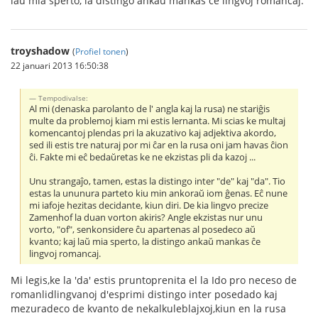
laŭ mia sperto, la distingo ankaŭ mankas ĉe lingvoj romancaj.
troyshadow
(
Profiel tonen
)
22 januari 2013 16:50:38
Tempodivalse:
Al mi (denaska parolanto de l' angla kaj la rusa) ne stariĝis
multe da problemoj kiam mi estis lernanta. Mi scias ke multaj
komencantoj plendas pri la akuzativo kaj adjektiva akordo,
sed ili estis tre naturaj por mi ĉar en la rusa oni jam havas ĉion
ĉi. Fakte mi eĉ bedaŭretas ke ne ekzistas pli da kazoj ...
Unu strangaĵo, tamen, estas la distingo inter "de" kaj "da". Tio
estas la ununura parteto kiu min ankoraŭ iom ĝenas. Eĉ nune
mi iafoje hezitas decidante, kiun diri. De kia lingvo precize
Zamenhof la duan vorton akiris? Angle ekzistas nur unu
vorto, "of", senkonsidere ĉu apartenas al posedeco aŭ
kvanto; kaj laŭ mia sperto, la distingo ankaŭ mankas ĉe
lingvoj romancaj.
Mi legis,ke la 'da' estis pruntoprenita el la Ido pro neceso de
romanlidlingvanoj d'esprimi distingo inter posedado kaj
mezuradeco de kvanto de nekalkuleblajxoj,kiun en la rusa