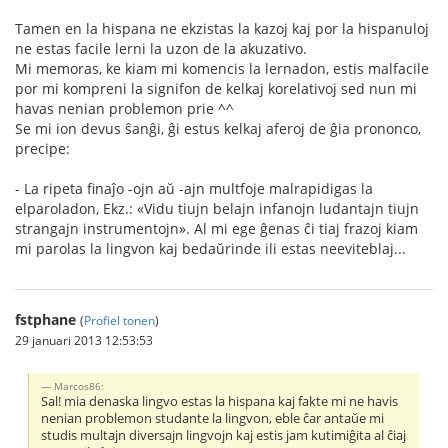
Tamen en la hispana ne ekzistas la kazoj kaj por la hispanuloj
ne estas facile lerni la uzon de la akuzativo.
Mi memoras, ke kiam mi komencis la lernadon, estis malfacile
por mi kompreni la signifon de kelkaj korelativoj sed nun mi
havas nenian problemon prie ^^
Se mi ion devus ŝanĝi, ĝi estus kelkaj aferoj de ĝia prononco,
precipe:
- La ripeta finaĵo -ojn aŭ -ajn multfoje malrapidigas la
elparoladon, Ekz.: «Vidu tiujn belajn infanojn ludantajn tiujn
strangajn instrumentojn». Al mi ege ĝenas ĉi tiaj frazoj kiam
mi parolas la lingvon kaj bedaŭrinde ili estas neeviteblaj...
fstphane
(
Profiel tonen
)
29 januari 2013 12:53:53
Marcos86:
Sal! mia denaska lingvo estas la hispana kaj fakte mi ne havis
nenian problemon studante la lingvon, eble ĉar antaŭe mi
studis multajn diversajn lingvojn kaj estis jam kutimiĝita al ĉiaj