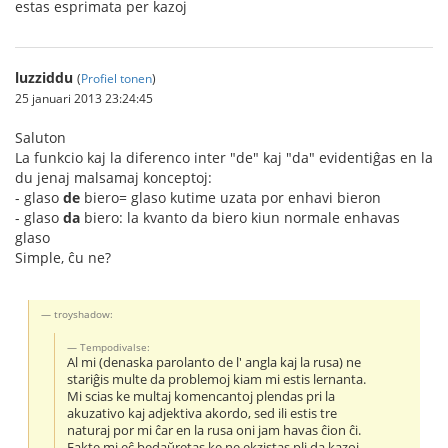
estas esprimata per kazoj
luzziddu
(
Profiel tonen
)
25 januari 2013 23:24:45
Saluton
La funkcio kaj la diferenco inter "de" kaj "da" evidentiĝas en la
du jenaj malsamaj konceptoj:
- glaso
de
biero= glaso kutime uzata por enhavi bieron
- glaso
da
biero: la kvanto da biero kiun normale enhavas
glaso
Simple, ĉu ne?
troyshadow:
Tempodivalse:
Al mi (denaska parolanto de l' angla kaj la rusa) ne
stariĝis multe da problemoj kiam mi estis lernanta.
Mi scias ke multaj komencantoj plendas pri la
akuzativo kaj adjektiva akordo, sed ili estis tre
naturaj por mi ĉar en la rusa oni jam havas ĉion ĉi.
Fakte mi eĉ bedaŭretas ke ne ekzistas pli da kazoj ...