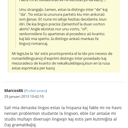
Unu strangaĵo, tamen, estas la distingo inter "de" kaj
"da". Tio estas la ununura parteto kiu min ankoraŭ
iom ĝenas. Eĉ nune mi iafoje hezitas decidante, kiun
diri. De kia lingvo precize Zamenhof la duan vorton
akiris? Angle ekzistas nur unu vorto, "of",
senkonsidere ĉu apartenas al posedeco aŭ kvanto;
kaj laŭ mia sperto, la distingo ankaŭ mankas ĉe
lingvoj romancaj.
Mi legis,ke la 'da' estis pruntoprenita el la Ido pro neceso de
romanlidlingvanoj d'esprimi distingo inter posedado kaj
mezuradeco de kvanto de nekalkuleblajxoj,kiun en la rusa
estas esprimata per kazoj
Marcos86
(
Profiel tonen
)
29 januari 2013 10:42:10
Sal! mia denaska lingvo estas la hispana kaj fakte mi ne havis
nenian problemon studante la lingvon, eble ĉar antaŭe mi
studis multajn diversajn lingvojn kaj estis jam kutimiĝita al
ĉiaj gramatikaĵoj.