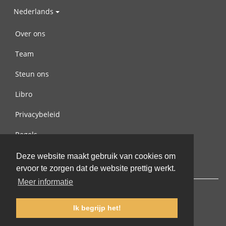
Nederlands
Over ons
Team
Steun ons
Libro
Privacybeleid
Regels
Contact met ons opnemen
Deze website maakt gebruik van cookies om
ervoor te zorgen dat de website prettig werkt.
Meer informatie
Ik begrijp het!
© 2002-2026 lernu.net |
Impressum