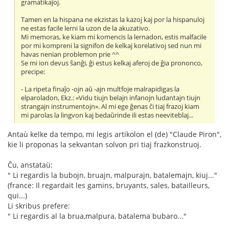
gramatikaĵoj.
Tamen en la hispana ne ekzistas la kazoj kaj por la hispanuloj
ne estas facile lerni la uzon de la akuzativo.
Mi memoras, ke kiam mi komencis la lernadon, estis malfacile
por mi kompreni la signifon de kelkaj korelativoj sed nun mi
havas nenian problemon prie ^^
Se mi ion devus ŝanĝi, ĝi estus kelkaj aferoj de ĝia prononco,
precipe:
- La ripeta finaĵo -ojn aŭ -ajn multfoje malrapidigas la
elparoladon, Ekz.: «Vidu tiujn belajn infanojn ludantajn tiujn
strangajn instrumentojn». Al mi ege ĝenas ĉi tiaj frazoj kiam
mi parolas la lingvon kaj bedaŭrinde ili estas neeviteblaj...
Antaù kelke da tempo, mi legis artikolon el (de) "Claude Piron",
kie li proponas la sekvantan solvon pri tiaj frazkonstruoj.
Ĉu, anstataù:
" Li regardis la bubojn, bruajn, malpurajn, batalemajn, kiuj..."
(france: Il regardait les gamins, bruyants, sales, batailleurs,
qui...)
Li skribus prefere:
" Li regardis al la brua,malpura, batalema bubaro..."