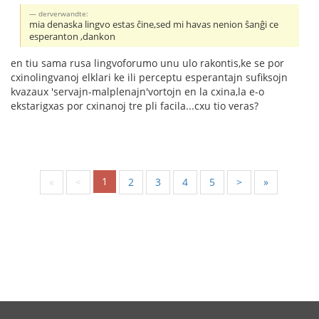
derverwandte:
mia denaska lingvo estas ĉine,sed mi havas nenion ŝanĝi ce
esperanton ,dankon
en tiu sama rusa lingvoforumo unu ulo rakontis,ke se por
cxinolingvanoj elklari ke ili perceptu esperantajn sufiksojn
kvazaux 'servajn-malplenajn'vortojn en la cxina,la e-o
ekstarigxas por cxinanoj tre pli facila...cxu tio veras?
1
«
<
2
3
4
5
>
»