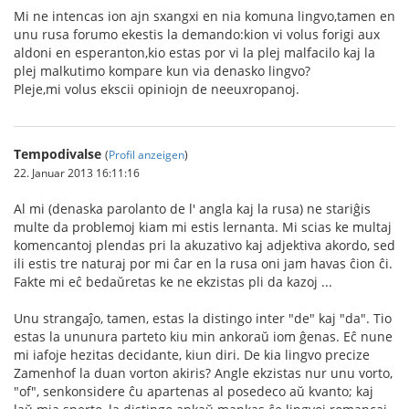
Mi ne intencas ion ajn sxangxi en nia komuna lingvo,tamen en
unu rusa forumo ekestis la demando:kion vi volus forigi aux
aldoni en esperanton,kio estas por vi la plej malfacilo kaj la
plej malkutimo kompare kun via denasko lingvo?
Pleje,mi volus ekscii opiniojn de neeuxropanoj.
Tempodivalse
(
Profil anzeigen
)
22. Januar 2013 16:11:16
Al mi (denaska parolanto de l' angla kaj la rusa) ne stariĝis
multe da problemoj kiam mi estis lernanta. Mi scias ke multaj
komencantoj plendas pri la akuzativo kaj adjektiva akordo, sed
ili estis tre naturaj por mi ĉar en la rusa oni jam havas ĉion ĉi.
Fakte mi eĉ bedaŭretas ke ne ekzistas pli da kazoj ...
Unu strangaĵo, tamen, estas la distingo inter "de" kaj "da". Tio
estas la ununura parteto kiu min ankoraŭ iom ĝenas. Eĉ nune
mi iafoje hezitas decidante, kiun diri. De kia lingvo precize
Zamenhof la duan vorton akiris? Angle ekzistas nur unu vorto,
"of", senkonsidere ĉu apartenas al posedeco aŭ kvanto; kaj