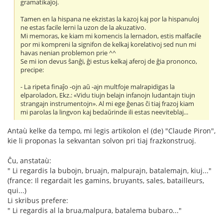
gramatikaĵoj.
Tamen en la hispana ne ekzistas la kazoj kaj por la hispanuloj
ne estas facile lerni la uzon de la akuzativo.
Mi memoras, ke kiam mi komencis la lernadon, estis malfacile
por mi kompreni la signifon de kelkaj korelativoj sed nun mi
havas nenian problemon prie ^^
Se mi ion devus ŝanĝi, ĝi estus kelkaj aferoj de ĝia prononco,
precipe:
- La ripeta finaĵo -ojn aŭ -ajn multfoje malrapidigas la
elparoladon, Ekz.: «Vidu tiujn belajn infanojn ludantajn tiujn
strangajn instrumentojn». Al mi ege ĝenas ĉi tiaj frazoj kiam
mi parolas la lingvon kaj bedaŭrinde ili estas neeviteblaj...
Antaù kelke da tempo, mi legis artikolon el (de) "Claude Piron",
kie li proponas la sekvantan solvon pri tiaj frazkonstruoj.
Ĉu, anstataù:
" Li regardis la bubojn, bruajn, malpurajn, batalemajn, kiuj..."
(france: Il regardait les gamins, bruyants, sales, batailleurs,
qui...)
Li skribus prefere:
" Li regardis al la brua,malpura, batalema bubaro..."