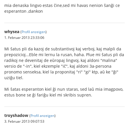
mia denaska lingvo estas ĉine,sed mi havas nenion ŝanĝi ce
esperanton ,dankon
whysea
(
Profil anzeigen
)
1. Februar 2013 23:33:06
Mi ŝatus pli da kazoj de substantivoj kaj verboj, kaj malpli da
prepozicioj...Eble mi lernu la rusan, haha. Plue mi ŝatus pli da
radikoj ne devenitaj de eŭropaj lingvoj, kaj aldoni "malina"
versio de "-in", kiel ekzemple "iĉ", kaj aldoni 3a-persona
pronomo senseksa, kiel la proponitaj "ri" "gi" ktp, aŭ ke "ĝi"
uziĝu tiel.
Mi ŝatas esperanton kiel ĝi nun staras, sed laŭ mia imagpovo,
estus bone se ĝi fariĝu kiel mi skribis supren.
troyshadow
(
Profil anzeigen
)
3. Februar 2013 09:07:53