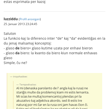
estas esprimata per kazoj
luzziddu
(
Profil anzeigen
)
25. Januar 2013 23:24:45
Saluton
La funkcio kaj la diferenco inter "de" kaj "da" evidentiĝas en la
du jenaj malsamaj konceptoj:
- glaso
de
biero= glaso kutime uzata por enhavi bieron
- glaso
da
biero: la kvanto da biero kiun normale enhavas
glaso
Simple, ĉu ne?
troyshadow:
Tempodivalse:
Al mi (denaska parolanto de l' angla kaj la rusa) ne
stariĝis multe da problemoj kiam mi estis lernanta.
Mi scias ke multaj komencantoj plendas pri la
akuzativo kaj adjektiva akordo, sed ili estis tre
naturaj por mi ĉar en la rusa oni jam havas ĉion ĉi.
Fakte mi eĉ bedaŭretas ke ne ekzistas pli da kazoj ...