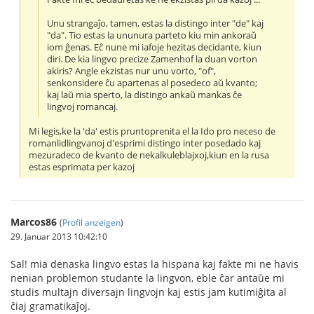
Unu strangaĵo, tamen, estas la distingo inter "de" kaj
"da". Tio estas la ununura parteto kiu min ankoraŭ
iom ĝenas. Eĉ nune mi iafoje hezitas decidante, kiun
diri. De kia lingvo precize Zamenhof la duan vorton
akiris? Angle ekzistas nur unu vorto, "of",
senkonsidere ĉu apartenas al posedeco aŭ kvanto;
kaj laŭ mia sperto, la distingo ankaŭ mankas ĉe
lingvoj romancaj.
Mi legis,ke la 'da' estis pruntoprenita el la Ido pro neceso de
romanlidlingvanoj d'esprimi distingo inter posedado kaj
mezuradeco de kvanto de nekalkuleblajxoj,kiun en la rusa
estas esprimata per kazoj
Marcos86
(
Profil anzeigen
)
29. Januar 2013 10:42:10
Sal! mia denaska lingvo estas la hispana kaj fakte mi ne havis
nenian problemon studante la lingvon, eble ĉar antaŭe mi
studis multajn diversajn lingvojn kaj estis jam kutimiĝita al
ĉiaj gramatikaĵoj.