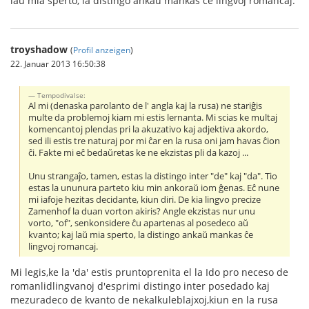
laŭ mia sperto, la distingo ankaŭ mankas ĉe lingvoj romancaj.
troyshadow
(
Profil anzeigen
)
22. Januar 2013 16:50:38
Tempodivalse:
Al mi (denaska parolanto de l' angla kaj la rusa) ne stariĝis
multe da problemoj kiam mi estis lernanta. Mi scias ke multaj
komencantoj plendas pri la akuzativo kaj adjektiva akordo,
sed ili estis tre naturaj por mi ĉar en la rusa oni jam havas ĉion
ĉi. Fakte mi eĉ bedaŭretas ke ne ekzistas pli da kazoj ...
Unu strangaĵo, tamen, estas la distingo inter "de" kaj "da". Tio
estas la ununura parteto kiu min ankoraŭ iom ĝenas. Eĉ nune
mi iafoje hezitas decidante, kiun diri. De kia lingvo precize
Zamenhof la duan vorton akiris? Angle ekzistas nur unu
vorto, "of", senkonsidere ĉu apartenas al posedeco aŭ
kvanto; kaj laŭ mia sperto, la distingo ankaŭ mankas ĉe
lingvoj romancaj.
Mi legis,ke la 'da' estis pruntoprenita el la Ido pro neceso de
romanlidlingvanoj d'esprimi distingo inter posedado kaj
mezuradeco de kvanto de nekalkuleblajxoj,kiun en la rusa