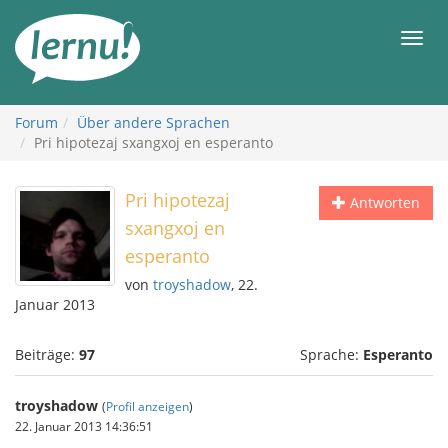
Zum
Inhalt
Men
Forum
Über andere Sprachen
Pri hipotezaj sxangxoj en esperanto
Pri hipotezaj
Antworten
sxangxoj en
esperanto
von
troyshadow
, 22.
Januar 2013
Beiträge:
97
Sprache:
Esperanto
troyshadow
(
Profil anzeigen
)
22. Januar 2013 14:36:51