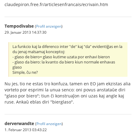
claudepiron.free.fr/articlesenfrancais/ecrivain.htm
Tempodivalse
(
Profil anzeigen
)
29. Januar 2013 14:37:30
La funkcio kaj la diferenco inter "de" kaj "da" evidentiĝas en la
du jenaj malsamaj konceptoj:
- glaso de biero= glaso kutime uzata por enhavi bieron
- glaso da biero: la kvanto da biero kiun normale enhavas
glaso
Simple, ĉu ne?
Nu jes, tio ne estas tro konfuza, tamen en EO jam ekzistas alia
vorteto por esprimi la unua senco: oni povus anstataŭe diri
"glaso por biero"; tiun ĉi konstruaĵon oni uzas kaj angle kaj
ruse. Ankaŭ eblas diri "bierglaso".
derverwandte
(
Profil anzeigen
)
1. Februar 2013 03:43:22