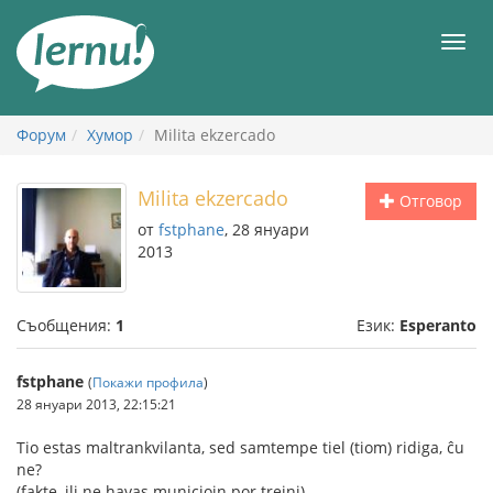
Към
съдържанието
Мен
Форум
Хумор
Milita ekzercado
Milita ekzercado
Отговор
от
fstphane
, 28 януари
2013
Съобщения:
1
Език:
Esperanto
fstphane
(
Покажи профила
)
28 януари 2013, 22:15:21
Tio estas maltrankvilanta, sed samtempe tiel (tiom) ridiga, ĉu
ne?
(fakte, ili ne havas municiojn por trejni)