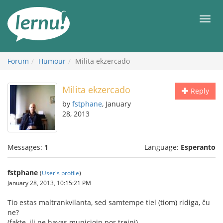
Skip
to
Men
the
content
Forum
Humour
Milita ekzercado
Milita ekzercado
Reply
by
fstphane
, January
28, 2013
Messages:
1
Language:
Esperanto
fstphane
(
User's profile
)
January 28, 2013, 10:15:21 PM
Tio estas maltrankvilanta, sed samtempe tiel (tiom) ridiga, ĉu
ne?
(fakte, ili ne havas municiojn por trejni)