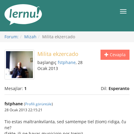
İçerik
Görüntüleme
Men
Forum:
Mizah
Milita ekzercado
Milita ekzercado
Cevapla
başlangıç
fstphane
, 28
Ocak 2013
Mesajlar:
1
Dil:
Esperanto
fstphane
(
Profili görüntüle
)
28 Ocak 2013 22:15:21
Tio estas maltrankvilanta, sed samtempe tiel (tiom) ridiga, ĉu
ne?
(fakte, ili ne havas municiojn por trejni)