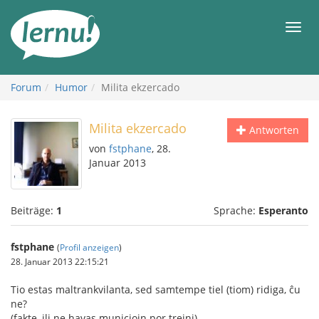
Zum
Inhalt
Men
Forum
Humor
Milita ekzercado
Milita ekzercado
Antworten
von
fstphane
, 28.
Januar 2013
Beiträge:
1
Sprache:
Esperanto
fstphane
(
Profil anzeigen
)
28. Januar 2013 22:15:21
Tio estas maltrankvilanta, sed samtempe tiel (tiom) ridiga, ĉu
ne?
(fakte, ili ne havas municiojn por trejni)