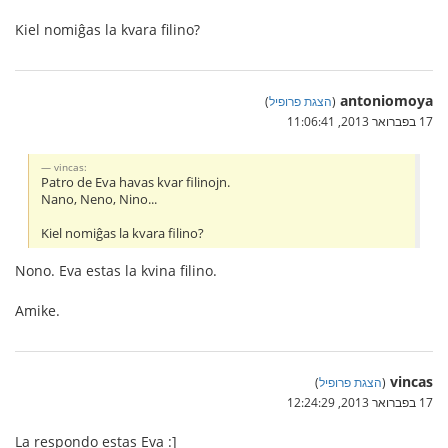
Kiel nomiĝas la kvara filino?
antoniomoya
(
הצגת פרופיל
)
17 בפברואר 2013, 11:06:41
vincas:
Patro de Eva havas kvar filinojn.
Nano, Neno, Nino...
Kiel nomiĝas la kvara filino?
Nono. Eva estas la kvina filino.
Amike.
vincas
(
הצגת פרופיל
)
17 בפברואר 2013, 12:24:29
La respondo estas Eva :]