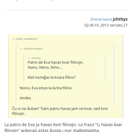
jchthys
(
הצגת פרופיל
)
27 בפברואר 2013, 02:36:10
vidas vandenis:
antoniomoya:
vincas:
Patro de Eva havas kvar filinojn.
Nano, Neno, Nino...
Kiel nomiĝas la kvara filino?
Nono. Eva estas la kvina filino.
Amike.
Ĉu vi ne dubas? Tiam patro havas jam ne kvar, sed kvin
filinojn.
La patro de Eva ja havas kvin filinojn. La frazo "Li havas kvar
filinojn" ankoraŭ estas ĝusta—nur malkompleta.