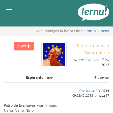
תוכן
עניינים
תפריט
פורום
הומור
Kiel nomiĝas la kvara filino?
Kiel nomiĝas la
להגיב
kvara filino?
של
vincas
, 17 בפברואר
2013
הודעות:
4
שפה:
Esperanto
vincas
(
הצגת פרופיל
)
17 בפברואר 2013, 09:22:45
Patro de Eva havas kvar filinojn.
Nano, Neno, Nino...