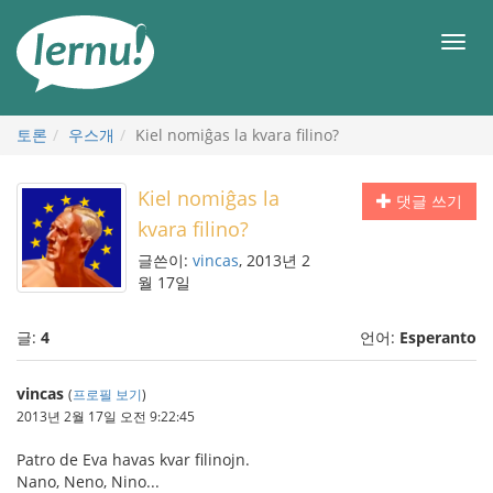
본
문
메
으
뉴
로
토론
우스개
Kiel nomiĝas la kvara filino?
Kiel nomiĝas la
댓글 쓰기
kvara filino?
글쓴이:
vincas
, 2013년 2
월 17일
글:
4
언어:
Esperanto
vincas
(
프로필 보기
)
2013년 2월 17일 오전 9:22:45
Patro de Eva havas kvar filinojn.
Nano, Neno, Nino...