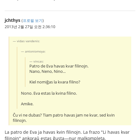
jchthys
(
프로필 보기
)
2013년 2월 27일 오전 2:36:10
vidas vandenis:
antoniomoya:
vincas:
Patro de Eva havas kvar filinojn.
Nano, Neno, Nino...
Kiel nomiĝas la kvara filino?
Nono. Eva estas la kvina filino.
Amike.
Ĉu vi ne dubas? Tiam patro havas jam ne kvar, sed kvin
filinojn.
La patro de Eva ja havas kvin filinojn. La frazo "Li havas kvar
filinojn" ankoraŭ estas ĝusta—nur malkompleta.