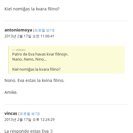
Kiel nomiĝas la kvara filino?
antoniomoya
(
프로필 보기
)
2013년 2월 17일 오전 11:06:41
vincas:
Patro de Eva havas kvar filinojn.
Nano, Neno, Nino...
Kiel nomiĝas la kvara filino?
Nono. Eva estas la kvina filino.
Amike.
vincas
(
프로필 보기
)
2013년 2월 17일 오후 12:24:29
La respondo estas Eva :]