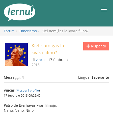
Vai
all’indice
Men
Forum
Umorismo
Kiel nomiĝas la kvara filino?
Kiel nomiĝas la
Rispondi
kvara filino?
di
vincas
, 17 febbraio
2013
Messaggi:
4
Lingua:
Esperanto
vincas
(
Mostra il profilo
)
17 febbraio 2013 09:22:45
Patro de Eva havas kvar filinojn.
Nano, Neno, Nino...