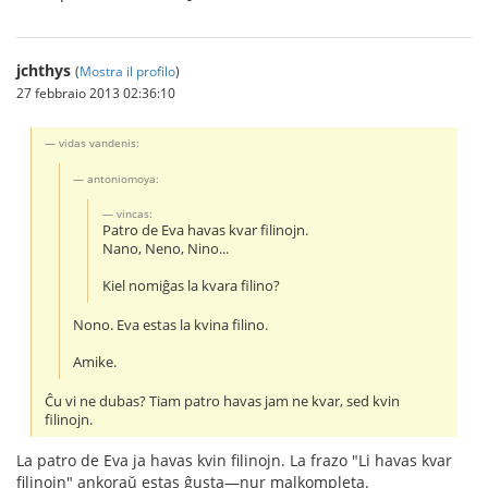
jchthys
(
Mostra il profilo
)
27 febbraio 2013 02:36:10
vidas vandenis:
antoniomoya:
vincas:
Patro de Eva havas kvar filinojn.
Nano, Neno, Nino...
Kiel nomiĝas la kvara filino?
Nono. Eva estas la kvina filino.
Amike.
Ĉu vi ne dubas? Tiam patro havas jam ne kvar, sed kvin
filinojn.
La patro de Eva ja havas kvin filinojn. La frazo "Li havas kvar
filinojn" ankoraŭ estas ĝusta—nur malkompleta.