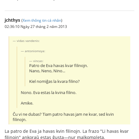
jchthys
(
Xem thông tin cá nhân
)
02:36:10 Ngày 27 tháng 2 năm 2013
vidas vandenis:
antoniomoya:
vincas:
Patro de Eva havas kvar filinojn.
Nano, Neno, Nino...
Kiel nomiĝas la kvara filino?
Nono. Eva estas la kvina filino.
Amike.
Ĉu vi ne dubas? Tiam patro havas jam ne kvar, sed kvin
filinojn.
La patro de Eva ja havas kvin filinojn. La frazo "Li havas kvar
filinojn" ankoraŭ estas ĝusta—nur malkompleta.