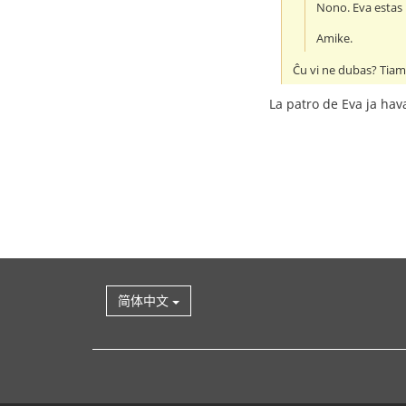
Nono. Eva estas l
Amike.
Ĉu vi ne dubas? Tiam 
La patro de Eva ja hav
简体中文