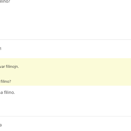
ilino?
1
ar filinojn.
filino?
a filino.
9