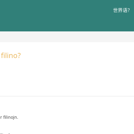
世界语？
filino?
 filinojn.