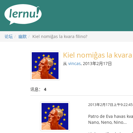
去
目
錄
頁
论坛
幽默
Kiel nomiĝas la kvara filino?
Kiel nomiĝas la kvara 
从
vincas
, 2013年2月17日
讯息：
4
2013年2月17日上午9:22:45
Patro de Eva havas kvar
Nano, Neno, Nino...