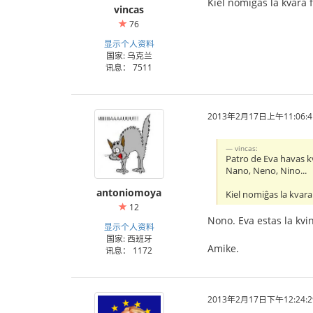
Kiel nomiĝas la kvara f
vincas
76
显示个人资料
国家: 乌克兰
讯息： 7511
2013年2月17日上午11:06:4
vincas:
Patro de Eva havas kv
Nano, Neno, Nino...
antoniomoya
Kiel nomiĝas la kvara 
12
Nono. Eva estas la kvin
显示个人资料
国家: 西班牙
Amike.
讯息： 1172
2013年2月17日下午12:24:2