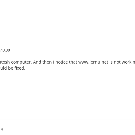
:40:30
tosh computer. And then I notice that www.lernu.net is not workin
uld be fixed.
14