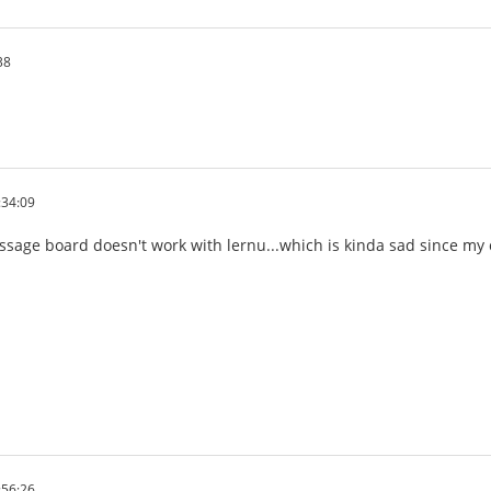
38
:34:09
sage board doesn't work with lernu...which is kinda sad since my c
:56:26