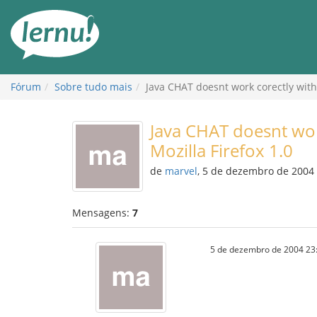
Ir
ao
conteúdo
Fórum
Sobre tudo mais
Java CHAT doesnt work corectly with 
Java CHAT doesnt wor
Mozilla Firefox 1.0
de
marvel
, 5 de dezembro de 2004
Mensagens:
7
5 de dezembro de 2004 23