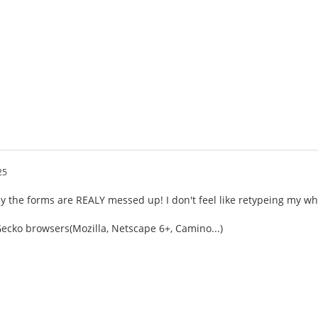
25
ly the forms are REALY messed up! I don't feel like retypeing my wh
Gecko browsers(Mozilla, Netscape 6+, Camino...)