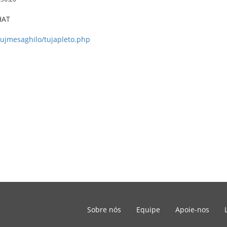
CHAT
tujmesaghilo/tujapleto.php
Sobre nós
Equipe
Apoie-nos