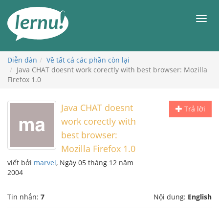
Đi
đến
Men
phần
nội
dung
Diễn đàn
Về tất cả các phần còn lại
Java CHAT doesnt work corectly with best browser: Mozilla
Firefox 1.0
Java CHAT doesnt
Trả lời
work corectly with
best browser:
Mozilla Firefox 1.0
viết bởi
marvel
, Ngày 05 tháng 12 năm
2004
Tin nhắn:
7
Nội dung:
English