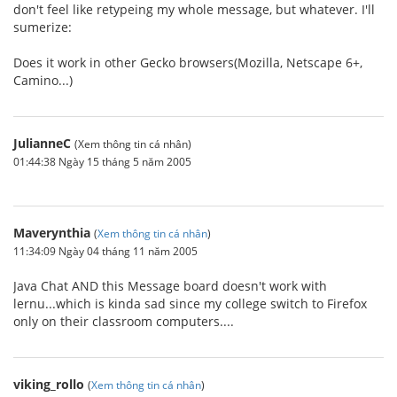
don't feel like retypeing my whole message, but whatever. I'll
sumerize:
Does it work in other Gecko browsers(Mozilla, Netscape 6+,
Camino...)
JulianneC
(Xem thông tin cá nhân)
01:44:38 Ngày 15 tháng 5 năm 2005
Maverynthia
(
Xem thông tin cá nhân
)
11:34:09 Ngày 04 tháng 11 năm 2005
Java Chat AND this Message board doesn't work with
lernu...which is kinda sad since my college switch to Firefox
only on their classroom computers....
viking_rollo
(
Xem thông tin cá nhân
)