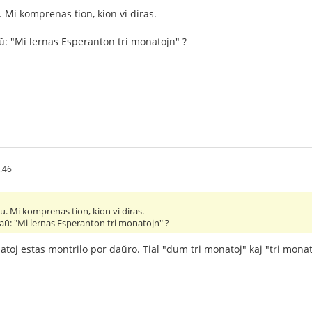
 Mi komprenas tion, kion vi diras.
ŭ: "Mi lernas Esperanton tri monatojn" ?
.46
. Mi komprenas tion, kion vi diras.
aŭ: "Mi lernas Esperanton tri monatojn" ?
natoj estas montrilo por daŭro. Tial "dum tri monatoj" kaj "tri mona