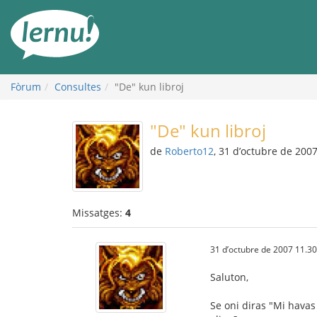
Al
contingut
Fòrum
Consultes
"De" kun libroj
"De" kun libroj
de
Roberto12
, 31 d’octubre de 200
Missatges:
4
31 d’octubre de 2007 11.30
Saluton,
Se oni diras "Mi havas 