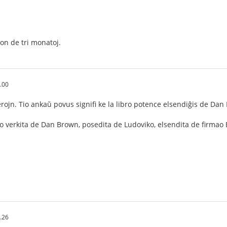
on de tri monatoj.
.00
rojn. Tio ankaŭ povus signifi ke la libro potence elsendiĝis de Dan
bro verkita de Dan Brown, posedita de Ludoviko, elsendita de firmao B
.26