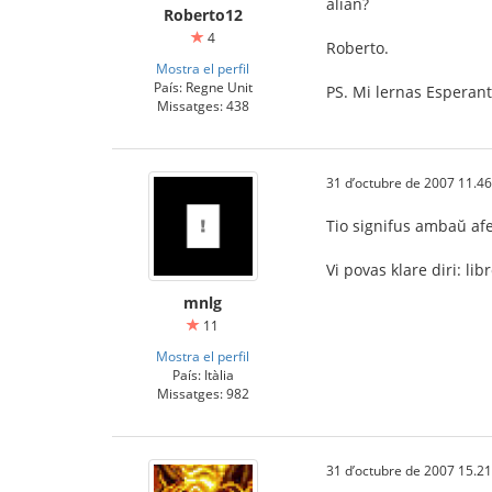
alian?
Roberto12
4
Roberto.
Mostra el perfil
País: Regne Unit
PS. Mi lernas Esperant
Missatges: 438
31 d’octubre de 2007 11.46
Tio signifus ambaŭ afe
Vi povas klare diri: li
mnlg
11
Mostra el perfil
País: Itàlia
Missatges: 982
31 d’octubre de 2007 15.21