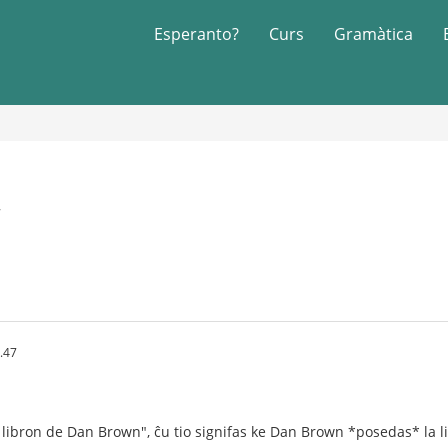
Esperanto?
Curs
Gramàtica
7
.47
libron de Dan Brown", ĉu tio signifas ke Dan Brown *posedas* la libr