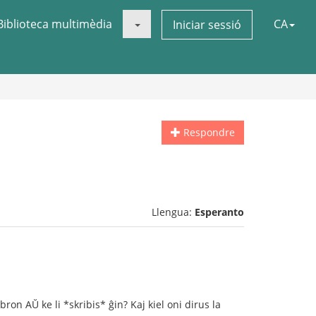
Biblioteca multimèdia
CA
Iniciar sessió
Respondre
Llengua:
Esperanto
on AŬ ke li *skribis* ĝin? Kaj kiel oni dirus la