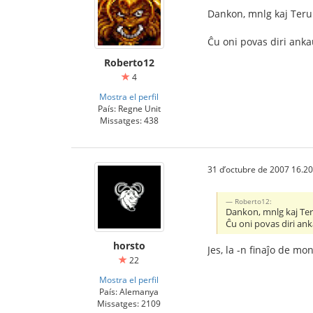
Dankon, mnlg kaj Teru.
Ĉu oni povas diri anka
Roberto12
4
Mostra el perfil
País: Regne Unit
Missatges: 438
31 d’octubre de 2007 16.20
Roberto12:
Dankon, mnlg kaj Teru
Ĉu oni povas diri ank
horsto
Jes, la -n finaĵo de mo
22
Mostra el perfil
País: Alemanya
Missatges: 2109