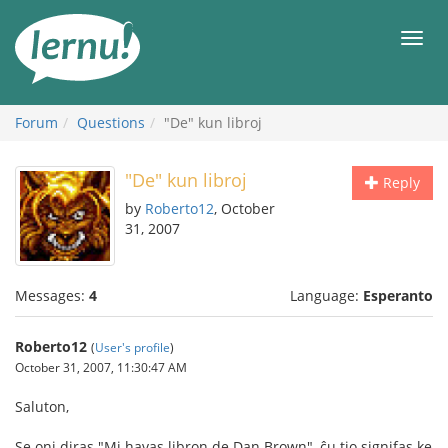
Skip
to
Men
the
content
Forum
Questions
"De" kun libroj
"De" kun libroj
Reply
by
Roberto12
, October
31, 2007
Messages:
4
Language:
Esperanto
Roberto12
(
User's profile
)
October 31, 2007, 11:30:47 AM
Saluton,
Se oni diras "Mi havas libron de Dan Brown", ĉu tio signifas ke