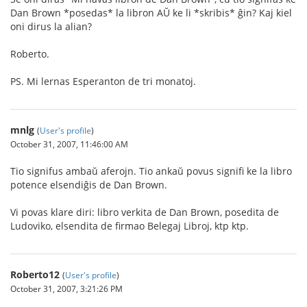
Dan Brown *posedas* la libron AŬ ke li *skribis* ĝin? Kaj kiel
oni dirus la alian?
Roberto.
PS. Mi lernas Esperanton de tri monatoj.
mnlg
(
User's profile
)
October 31, 2007, 11:46:00 AM
Tio signifus ambaŭ aferojn. Tio ankaŭ povus signifi ke la libro
potence elsendiĝis de Dan Brown.
Vi povas klare diri: libro verkita de Dan Brown, posedita de
Ludoviko, elsendita de firmao Belegaj Libroj, ktp ktp.
Roberto12
(
User's profile
)
October 31, 2007, 3:21:26 PM