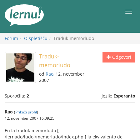
K
vsebini
Meni
Forum
O spletišču
Traduk-memorludo
Traduk-
Odgovori
memorludo
od
Rao
, 12. november
2007
Sporočila:
2
Jezik:
Esperanto
Rao
(
Prikaži profil
)
12. november 2007 16:09:25
En la traduk-memorludo [
/lernado/ludoj/memorludo/index.php ] la ekvivalento de