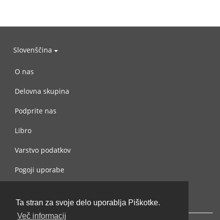
Slovenščina
O nas
Delovna skupina
Podprite nas
Libro
Varstvo podatkov
Pogoji uporabe
Navežite stik z nami
Ta stran za svoje delo uporablja Piškotke.
Več informacij