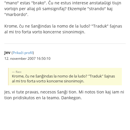
"mano" estas "brako". Ĉu ne estus interese anstataŭigi tiujn
vortojn per aliaj pli samsignifaj? Ekzemple "strando" kaj
"marbordo".
Krome, ĉu ne ŝanĝindas la nomo de la ludo? "Traduk" ŝajnas
al mi tro forta vorto koncerne sinonimojn.
Jev
(
Prikaži profil
)
12. november 2007 16:50:10
Rao:
Krome, ĉu ne ŝanĝindas la nomo de la ludo? "Traduk" ŝajnas
al mi tro forta vorto koncerne sinonimojn.
Jes, vi tute pravas, necesos ŝanĝi tion. Mi notos tion kaj iam ni
tion pridiskutos en la teamo. Dankegon.