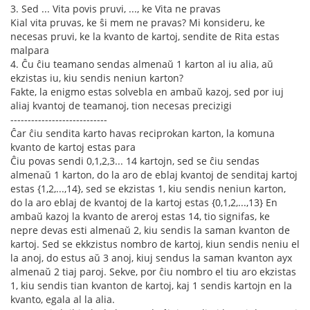
3. Sed ... Vita povis pruvi, ..., ke Vita ne pravas
Kial vita pruvas, ke ŝi mem ne pravas? Mi konsideru, ke
necesas pruvi, ke la kvanto de kartoj, sendite de Rita estas
malpara
4. Ĉu ĉiu teamano sendas almenaŭ 1 karton al iu alia, aŭ
ekzistas iu, kiu sendis neniun karton?
Fakte, la enigmo estas solvebla en ambaŭ kazoj, sed por iuj
aliaj kvantoj de teamanoj, tion necesas precizigi
----------------------------
Ĉar ĉiu sendita karto havas reciprokan karton, la komuna
kvanto de kartoj estas para
Ĉiu povas sendi 0,1,2,3... 14 kartojn, sed se ĉiu sendas
almenaŭ 1 karton, do la aro de eblaj kvantoj de senditaj kartoj
estas {1,2,...,14}, sed se ekzistas 1, kiu sendis neniun karton,
do la aro eblaj de kvantoj de la kartoj estas {0,1,2,...,13} En
ambaŭ kazoj la kvanto de areroj estas 14, tio signifas, ke
nepre devas esti almenaŭ 2, kiu sendis la saman kvanton de
kartoj. Sed se ekkzistus nombro de kartoj, kiun sendis neniu el
la anoj, do estus aŭ 3 anoj, kiuj sendus la saman kvanton ayx
almenaŭ 2 tiaj paroj. Sekve, por ĉiu nombro el tiu aro ekzistas
1, kiu sendis tian kvanton de kartoj, kaj 1 sendis kartojn en la
kvanto, egala al la alia.