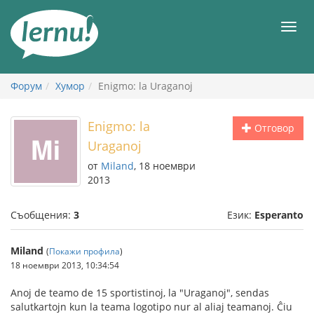
Към
съдържанието
Мен
Форум
Хумор
Enigmo: la Uraganoj
Enigmo: la
Отговор
Uraganoj
от
Miland
, 18 ноември
2013
Съобщения:
3
Език:
Esperanto
Miland
(
Покажи профила
)
18 ноември 2013, 10:34:54
Anoj de teamo de 15 sportistinoj, la "Uraganoj", sendas
salutkartojn kun la teama logotipo nur al aliaj teamanoj. Ĉiu