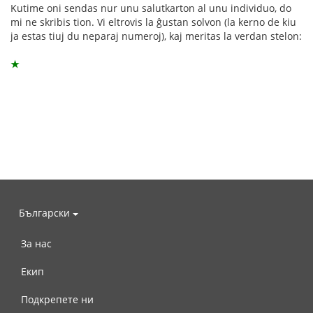
Kutime oni sendas nur unu salutkarton al unu individuo, do
mi ne skribis tion. Vi eltrovis la ĝustan solvon (la kerno de kiu
ja estas tiuj du neparaj numeroj), kaj meritas la verdan stelon:
★
Български
За нас
Екип
Подкрепете ни