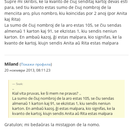
Supre mi skribis, ke la kvanto de ĉiuj senditaj kartoj devas esti
para, sed tiu kvanto estas sumo de ĉiuj nombroj de la
menciita aro, plus nombro, kiu koincidas por 2 anoj (por Anita
kaj Rita)
La sumo de ĉiuj nombroj de la aro estas 105, se ĉiu sendas
almenaŭ 1 karton kaj 91, se ekzistas 1, kiu sendis neniun
karton. En ambaŭ kazoj, ĝi estas malpara, kio signifas, ke la
kvanto de kartoj, kiujn sendis Anita aŭ Rita estas malpara
Miland
(
Покажи профила
)
20 ноември 2013, 08:11:23
Sxak:
..
Kial vita pruvas, ke ŝi mem ne pravas? ..
La sumo de ĉiuj nombroj de la aro estas 105, se ĉiu sendas
almenaŭ 1 karton kaj 91, se ekzistas 1, kiu sendis neniun
karton. En ambaŭ kazoj, ĝi estas malpara, kio signifas, ke la
kvanto de kartoj, kiujn sendis Anita aŭ Rita estas malpara
Gratulon; mi bedaŭras la mistajpon de la nomo.