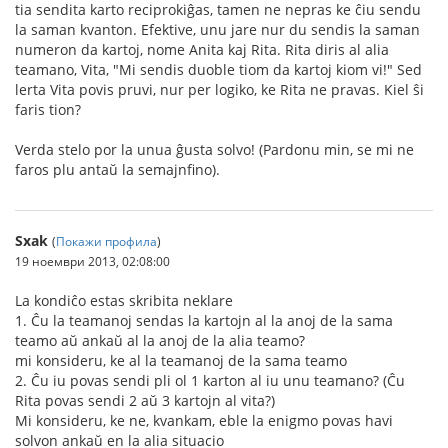
tia sendita karto reciprokiĝas, tamen ne nepras ke ĉiu sendu
la saman kvanton. Efektive, unu jare nur du sendis la saman
numeron da kartoj, nome Anita kaj Rita. Rita diris al alia
teamano, Vita, "Mi sendis duoble tiom da kartoj kiom vi!" Sed
lerta Vita povis pruvi, nur per logiko, ke Rita ne pravas. Kiel ŝi
faris tion?
Verda stelo por la unua ĝusta solvo! (Pardonu min, se mi ne
faros plu antaŭ la semajnfino).
Sxak
(
Покажи профила
)
19 ноември 2013, 02:08:00
La kondiĉo estas skribita neklare
1. Ĉu la teamanoj sendas la kartojn al la anoj de la sama
teamo aŭ ankaŭ al la anoj de la alia teamo?
mi konsideru, ke al la teamanoj de la sama teamo
2. Ĉu iu povas sendi pli ol 1 karton al iu unu teamano? (Ĉu
Rita povas sendi 2 aŭ 3 kartojn al vita?)
Mi konsideru, ke ne, kvankam, eble la enigmo povas havi
solvon ankaŭ en la alia situacio