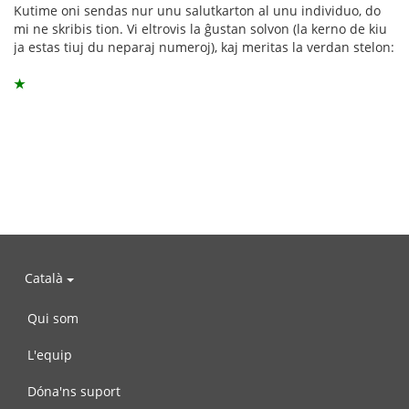
Kutime oni sendas nur unu salutkarton al unu individuo, do
mi ne skribis tion. Vi eltrovis la ĝustan solvon (la kerno de kiu
ja estas tiuj du neparaj numeroj), kaj meritas la verdan stelon:
★
Català
Qui som
L'equip
Dóna'ns suport