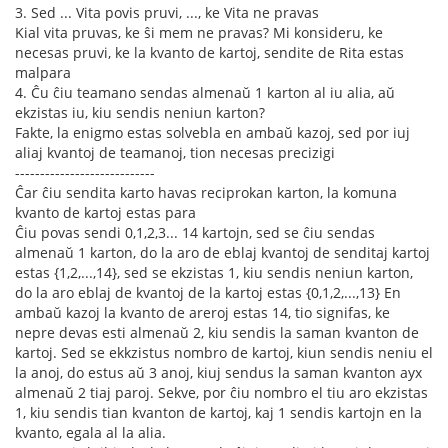
3. Sed ... Vita povis pruvi, ..., ke Vita ne pravas
Kial vita pruvas, ke ŝi mem ne pravas? Mi konsideru, ke
necesas pruvi, ke la kvanto de kartoj, sendite de Rita estas
malpara
4. Ĉu ĉiu teamano sendas almenaŭ 1 karton al iu alia, aŭ
ekzistas iu, kiu sendis neniun karton?
Fakte, la enigmo estas solvebla en ambaŭ kazoj, sed por iuj
aliaj kvantoj de teamanoj, tion necesas precizigi
----------------------------
Ĉar ĉiu sendita karto havas reciprokan karton, la komuna
kvanto de kartoj estas para
Ĉiu povas sendi 0,1,2,3... 14 kartojn, sed se ĉiu sendas
almenaŭ 1 karton, do la aro de eblaj kvantoj de senditaj kartoj
estas {1,2,...,14}, sed se ekzistas 1, kiu sendis neniun karton,
do la aro eblaj de kvantoj de la kartoj estas {0,1,2,...,13} En
ambaŭ kazoj la kvanto de areroj estas 14, tio signifas, ke
nepre devas esti almenaŭ 2, kiu sendis la saman kvanton de
kartoj. Sed se ekkzistus nombro de kartoj, kiun sendis neniu el
la anoj, do estus aŭ 3 anoj, kiuj sendus la saman kvanton ayx
almenaŭ 2 tiaj paroj. Sekve, por ĉiu nombro el tiu aro ekzistas
1, kiu sendis tian kvanton de kartoj, kaj 1 sendis kartojn en la
kvanto, egala al la alia.