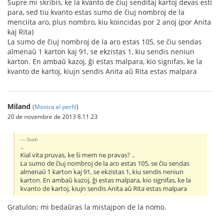
Supre mi skribis, ke la kvanto de ĉiuj senditaj kartoj devas esti
para, sed tiu kvanto estas sumo de ĉiuj nombroj de la
menciita aro, plus nombro, kiu koincidas por 2 anoj (por Anita
kaj Rita)
La sumo de ĉiuj nombroj de la aro estas 105, se ĉiu sendas
almenaŭ 1 karton kaj 91, se ekzistas 1, kiu sendis neniun
karton. En ambaŭ kazoj, ĝi estas malpara, kio signifas, ke la
kvanto de kartoj, kiujn sendis Anita aŭ Rita estas malpara
Miland
(
Mostra el perfil
)
20 de novembre de 2013 8.11.23
Sxak:
..
Kial vita pruvas, ke ŝi mem ne pravas? ..
La sumo de ĉiuj nombroj de la aro estas 105, se ĉiu sendas
almenaŭ 1 karton kaj 91, se ekzistas 1, kiu sendis neniun
karton. En ambaŭ kazoj, ĝi estas malpara, kio signifas, ke la
kvanto de kartoj, kiujn sendis Anita aŭ Rita estas malpara
Gratulon; mi bedaŭras la mistajpon de la nomo.