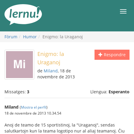
Al
contingut
Men
Fòrum
Humor
Enigmo: la Uraganoj
Enigmo: la
Respondre
Uraganoj
de
Miland
, 18 de
novembre de 2013
Missatges:
3
Llengua:
Esperanto
Miland
(
Mostra el perfil
)
18 de novembre de 2013 10.34.54
Anoj de teamo de 15 sportistinoj, la "Uraganoj", sendas
salutkartojn kun la teama logotipo nur al aliaj teamanoj. Ĉiu