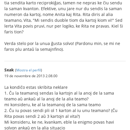
tia sendita karto reciprokiĝas, tamen ne nepras ke ĉiu sendu
la saman kvanton. Efektive, unu jare nur du sendis la saman
numeron da kartoj, nome Anita kaj Rita. Rita diris al alia
teamano, Vita, "Mi sendis duoble tiom da kartoj kiom vi!" Sed
lerta Vita povis pruvi, nur per logiko, ke Rita ne pravas. Kiel ŝi
faris tion?
Verda stelo por la unua ĝusta solvo! (Pardonu min, se mi ne
faros plu antaŭ la semajnfino).
Sxak
(
Mostra el perfil
)
19 de novembre de 2013 2.08.00
La kondiĉo estas skribita neklare
1. Ĉu la teamanoj sendas la kartojn al la anoj de la sama
teamo aŭ ankaŭ al la anoj de la alia teamo?
mi konsideru, ke al la teamanoj de la sama teamo
2. Ĉu iu povas sendi pli ol 1 karton al iu unu teamano? (Ĉu
Rita povas sendi 2 aŭ 3 kartojn al vita?)
Mi konsideru, ke ne, kvankam, eble la enigmo povas havi
solvon ankaŭ en la alia situacio