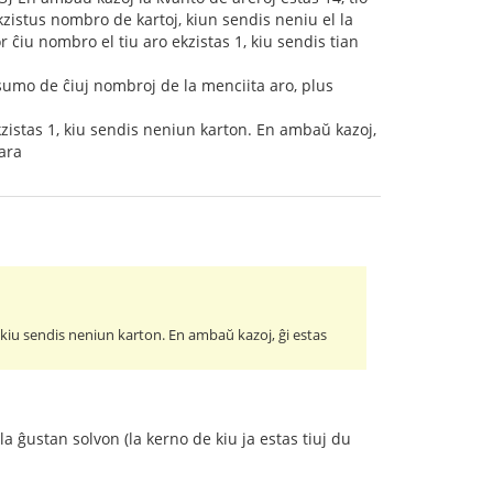
kzistus nombro de kartoj, kiun sendis neniu el la
 ĉiu nombro el tiu aro ekzistas 1, kiu sendis tian
s sumo de ĉiuj nombroj de la menciita aro, plus
zistas 1, kiu sendis neniun karton. En ambaŭ kazoj,
para
 kiu sendis neniun karton. En ambaŭ kazoj, ĝi estas
a ĝustan solvon (la kerno de kiu ja estas tiuj du