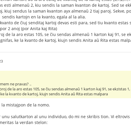
as esti almenaŭ 2, kiu sendis la saman kvanton de kartoj. Sed se ek
j, kiuj sendus la saman kvanton ayx almenaŭ 2 tiaj paroj. Sekve, por
 sendis kartojn en la kvanto, egala al la alia.
 kvanto de ĉiuj senditaj kartoj devas esti para, sed tiu kvanto esta
or 2 anoj (por Anita kaj Rita)
j de la aro estas 105, se ĉiu sendas almenaŭ 1 karton kaj 91, se ek
ignifas, ke la kvanto de kartoj, kiujn sendis Anita aŭ Rita estas mal
23
i mem ne pravas? ..
oj de la aro estas 105, se ĉiu sendas almenaŭ 1 karton kaj 91, se ekzistas 1,
, ke la kvanto de kartoj, kiujn sendis Anita aŭ Rita estas malpara
 la mistajpon de la nomo.
nu salutkarton al unu individuo, do mi ne skribis tion. Vi eltrovis l
meritas la verdan stelon: