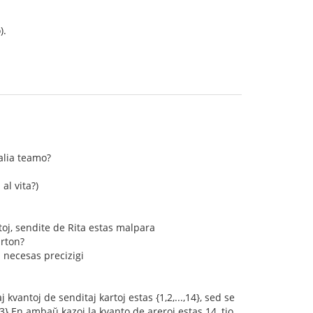
).
alia teamo?
al vita?)
toj, sendite de Rita estas malpara
arton?
n necesas precizigi
kvantoj de senditaj kartoj estas {1,2,...,14}, sed se
,13} En ambaŭ kazoj la kvanto de areroj estas 14, tio