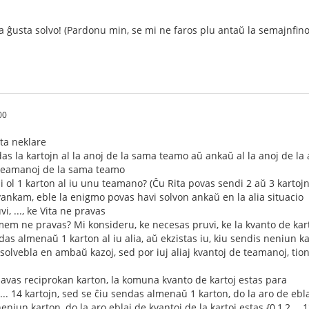
a ĝusta solvo! (Pardonu min, se mi ne faros plu antaŭ la semajnfino
00
ita neklare
as la kartojn al la anoj de la sama teamo aŭ ankaŭ al la anoj de la 
a teamanoj de la sama teamo
i ol 1 karton al iu unu teamano? (Ĉu Rita povas sendi 2 aŭ 3 kartojn 
vankam, eble la enigmo povas havi solvon ankaŭ en la alia situacio
vi, ..., ke Vita ne pravas
i mem ne pravas? Mi konsideru, ke necesas pruvi, ke la kvanto de kar
as almenaŭ 1 karton al iu alia, aŭ ekzistas iu, kiu sendis neniun k
 solvebla en ambaŭ kazoj, sed por iuj aliaj kvantoj de teamanoj, tio
havas reciprokan karton, la komuna kvanto de kartoj estas para
... 14 kartojn, sed se ĉiu sendas almenaŭ 1 karton, do la aro de eblaj 
neniun karton, do la aro eblaj de kvantoj de la kartoj estas {0,1,2,...