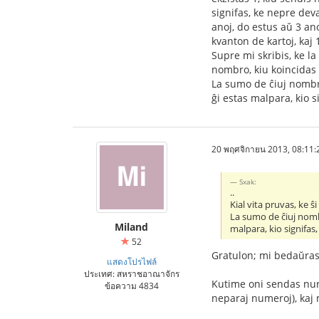
signifas, ke nepre dev
anoj, do estus aŭ 3 ano
kvanton de kartoj, kaj 1
Supre mi skribis, ke la
nombro, kiu koincidas p
La sumo de ĉiuj nombro
ĝi estas malpara, kio s
20 พฤศจิกายน 2013, 08:11:
Sxak:
..
Kial vita pruvas, ke ŝ
La sumo de ĉiuj nombr
Miland
malpara, kio signifas
52
Gratulon; mi bedaŭras
แสดงโปรไฟล์
ประเทศ: สหราชอาณาจักร
Kutime oni sendas nur u
ข้อความ 4834
neparaj numeroj), kaj 