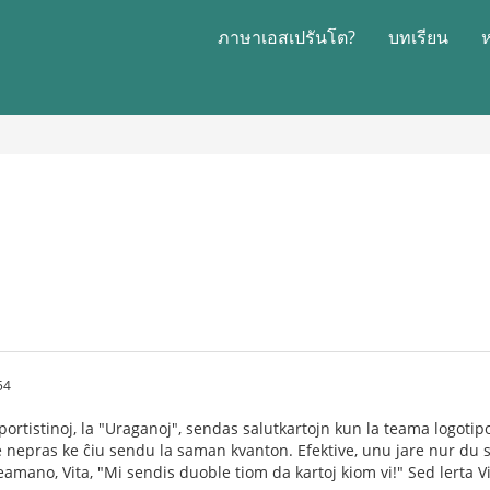
ภาษาเอสเปรันโต?
บทเรียน
54
ortistinoj, la "Uraganoj", sendas salutkartojn kun la teama logotipo 
e nepras ke ĉiu sendu la saman kvanton. Efektive, unu jare nur du
a teamano, Vita, "Mi sendis duoble tiom da kartoj kiom vi!" Sed lerta V