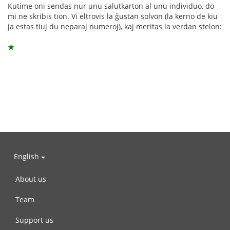
Kutime oni sendas nur unu salutkarton al unu individuo, do
mi ne skribis tion. Vi eltrovis la ĝustan solvon (la kerno de kiu
ja estas tiuj du neparaj numeroj), kaj meritas la verdan stelon:
★
English
About us
Team
Support us