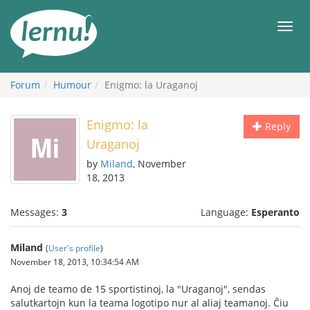
Skip
to
Men
the
content
Forum
Humour
Enigmo: la Uraganoj
Enigmo: la
Reply
Uraganoj
by
Miland
, November
18, 2013
Messages:
3
Language:
Esperanto
Miland
(
User's profile
)
November 18, 2013, 10:34:54 AM
Anoj de teamo de 15 sportistinoj, la "Uraganoj", sendas
salutkartojn kun la teama logotipo nur al aliaj teamanoj. Ĉiu