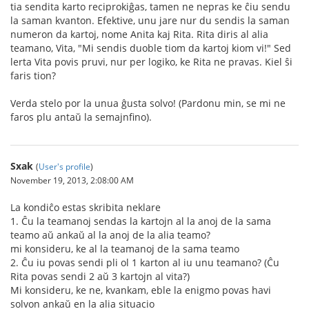
tia sendita karto reciprokiĝas, tamen ne nepras ke ĉiu sendu
la saman kvanton. Efektive, unu jare nur du sendis la saman
numeron da kartoj, nome Anita kaj Rita. Rita diris al alia
teamano, Vita, "Mi sendis duoble tiom da kartoj kiom vi!" Sed
lerta Vita povis pruvi, nur per logiko, ke Rita ne pravas. Kiel ŝi
faris tion?
Verda stelo por la unua ĝusta solvo! (Pardonu min, se mi ne
faros plu antaŭ la semajnfino).
Sxak
(
User's profile
)
November 19, 2013, 2:08:00 AM
La kondiĉo estas skribita neklare
1. Ĉu la teamanoj sendas la kartojn al la anoj de la sama
teamo aŭ ankaŭ al la anoj de la alia teamo?
mi konsideru, ke al la teamanoj de la sama teamo
2. Ĉu iu povas sendi pli ol 1 karton al iu unu teamano? (Ĉu
Rita povas sendi 2 aŭ 3 kartojn al vita?)
Mi konsideru, ke ne, kvankam, eble la enigmo povas havi
solvon ankaŭ en la alia situacio