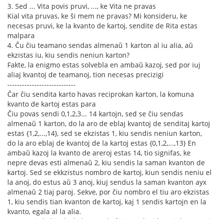
3. Sed ... Vita povis pruvi, ..., ke Vita ne pravas
Kial vita pruvas, ke ŝi mem ne pravas? Mi konsideru, ke
necesas pruvi, ke la kvanto de kartoj, sendite de Rita estas
malpara
4. Ĉu ĉiu teamano sendas almenaŭ 1 karton al iu alia, aŭ
ekzistas iu, kiu sendis neniun karton?
Fakte, la enigmo estas solvebla en ambaŭ kazoj, sed por iuj
aliaj kvantoj de teamanoj, tion necesas precizigi
----------------------------
Ĉar ĉiu sendita karto havas reciprokan karton, la komuna
kvanto de kartoj estas para
Ĉiu povas sendi 0,1,2,3... 14 kartojn, sed se ĉiu sendas
almenaŭ 1 karton, do la aro de eblaj kvantoj de senditaj kartoj
estas {1,2,...,14}, sed se ekzistas 1, kiu sendis neniun karton,
do la aro eblaj de kvantoj de la kartoj estas {0,1,2,...,13} En
ambaŭ kazoj la kvanto de areroj estas 14, tio signifas, ke
nepre devas esti almenaŭ 2, kiu sendis la saman kvanton de
kartoj. Sed se ekkzistus nombro de kartoj, kiun sendis neniu el
la anoj, do estus aŭ 3 anoj, kiuj sendus la saman kvanton ayx
almenaŭ 2 tiaj paroj. Sekve, por ĉiu nombro el tiu aro ekzistas
1, kiu sendis tian kvanton de kartoj, kaj 1 sendis kartojn en la
kvanto, egala al la alia.