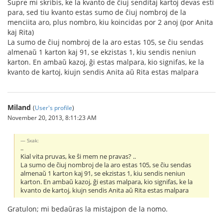
Supre mi skribis, ke la kvanto de ĉiuj senditaj kartoj devas esti
para, sed tiu kvanto estas sumo de ĉiuj nombroj de la
menciita aro, plus nombro, kiu koincidas por 2 anoj (por Anita
kaj Rita)
La sumo de ĉiuj nombroj de la aro estas 105, se ĉiu sendas
almenaŭ 1 karton kaj 91, se ekzistas 1, kiu sendis neniun
karton. En ambaŭ kazoj, ĝi estas malpara, kio signifas, ke la
kvanto de kartoj, kiujn sendis Anita aŭ Rita estas malpara
Miland
(
User's profile
)
November 20, 2013, 8:11:23 AM
Sxak:
..
Kial vita pruvas, ke ŝi mem ne pravas? ..
La sumo de ĉiuj nombroj de la aro estas 105, se ĉiu sendas
almenaŭ 1 karton kaj 91, se ekzistas 1, kiu sendis neniun
karton. En ambaŭ kazoj, ĝi estas malpara, kio signifas, ke la
kvanto de kartoj, kiujn sendis Anita aŭ Rita estas malpara
Gratulon; mi bedaŭras la mistajpon de la nomo.