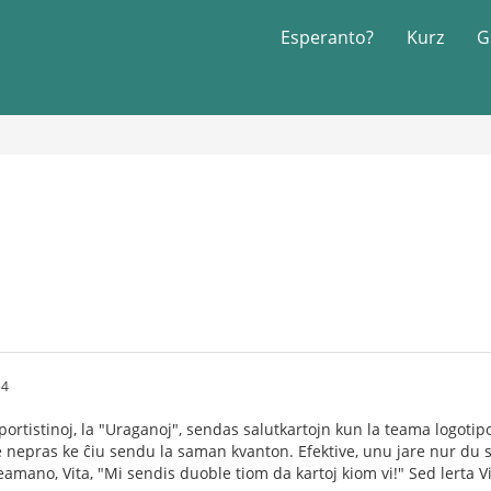
Esperanto?
Kurz
G
54
ortistinoj, la "Uraganoj", sendas salutkartojn kun la teama logotipo 
e nepras ke ĉiu sendu la saman kvanton. Efektive, unu jare nur du
a teamano, Vita, "Mi sendis duoble tiom da kartoj kiom vi!" Sed lerta V