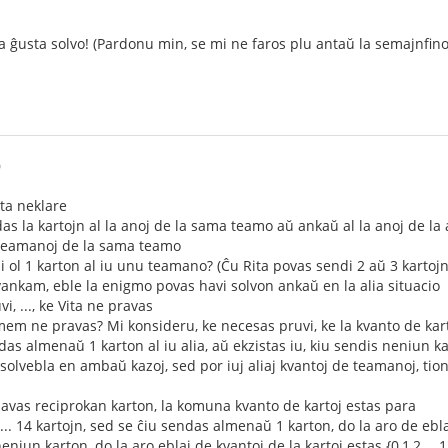
a ĝusta solvo! (Pardonu min, se mi ne faros plu antaŭ la semajnfino
0
ita neklare
as la kartojn al la anoj de la sama teamo aŭ ankaŭ al la anoj de la 
a teamanoj de la sama teamo
i ol 1 karton al iu unu teamano? (Ĉu Rita povas sendi 2 aŭ 3 kartojn 
vankam, eble la enigmo povas havi solvon ankaŭ en la alia situacio
vi, ..., ke Vita ne pravas
i mem ne pravas? Mi konsideru, ke necesas pruvi, ke la kvanto de kar
as almenaŭ 1 karton al iu alia, aŭ ekzistas iu, kiu sendis neniun k
 solvebla en ambaŭ kazoj, sed por iuj aliaj kvantoj de teamanoj, tio
havas reciprokan karton, la komuna kvanto de kartoj estas para
... 14 kartojn, sed se ĉiu sendas almenaŭ 1 karton, do la aro de eblaj 
neniun karton, do la aro eblaj de kvantoj de la kartoj estas {0,1,2,...