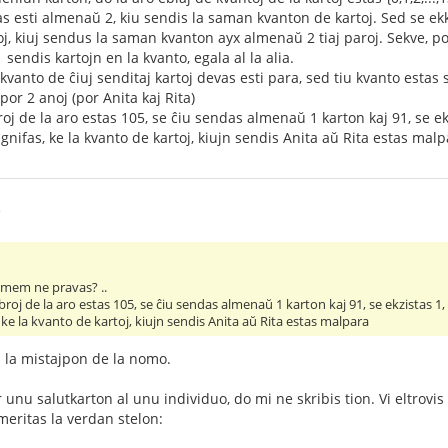
as esti almenaŭ 2, kiu sendis la saman kvanton de kartoj. Sed se ek
j, kiuj sendus la saman kvanton ayx almenaŭ 2 tiaj paroj. Sekve, por
 sendis kartojn en la kvanto, egala al la alia.
 kvanto de ĉiuj senditaj kartoj devas esti para, sed tiu kvanto esta
or 2 anoj (por Anita kaj Rita)
j de la aro estas 105, se ĉiu sendas almenaŭ 1 karton kaj 91, se ek
ignifas, ke la kvanto de kartoj, kiujn sendis Anita aŭ Rita estas mal
3
i mem ne pravas? ..
oj de la aro estas 105, se ĉiu sendas almenaŭ 1 karton kaj 91, se ekzistas 1,
, ke la kvanto de kartoj, kiujn sendis Anita aŭ Rita estas malpara
 la mistajpon de la nomo.
nu salutkarton al unu individuo, do mi ne skribis tion. Vi eltrovis l
meritas la verdan stelon: