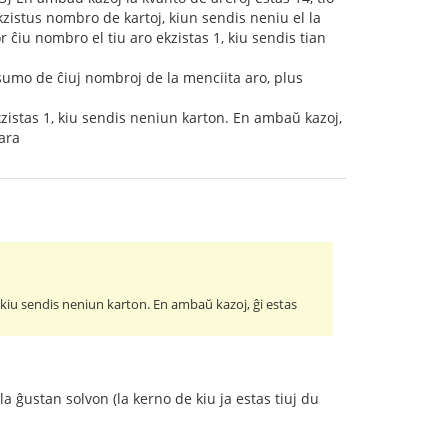
kzistus nombro de kartoj, kiun sendis neniu el la
 ĉiu nombro el tiu aro ekzistas 1, kiu sendis tian
s sumo de ĉiuj nombroj de la menciita aro, plus
zistas 1, kiu sendis neniun karton. En ambaŭ kazoj,
para
 kiu sendis neniun karton. En ambaŭ kazoj, ĝi estas
a ĝustan solvon (la kerno de kiu ja estas tiuj du