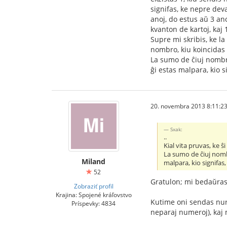
signifas, ke nepre dev
anoj, do estus aŭ 3 ano
kvanton de kartoj, kaj 1
Supre mi skribis, ke la
nombro, kiu koincidas p
La sumo de ĉiuj nombro
ĝi estas malpara, kio s
20. novembra 2013 8:11:2
Sxak:
..
Kial vita pruvas, ke ŝ
La sumo de ĉiuj nombr
Miland
malpara, kio signifas
52
Gratulon; mi bedaŭras
Zobraziť profil
Krajina: Spojené kráľovstvo
Kutime oni sendas nur u
Príspevky: 4834
neparaj numeroj), kaj 