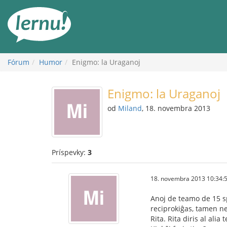
Späť
na
obsah
Fórum
Humor
Enigmo: la Uraganoj
Enigmo: la Uraganoj
od
Miland
, 18. novembra 2013
Príspevky:
3
18. novembra 2013 10:34:
Anoj de teamo de 15 sp
reciprokiĝas, tamen n
Rita. Rita diris al ali