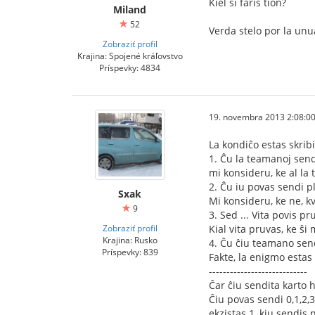
Kiel ŝi faris tion?
Miland
52
Verda stelo por la unu
Zobraziť profil
Krajina: Spojené kráľovstvo
Príspevky: 4834
19. novembra 2013 2:08:0
La kondiĉo estas skrib
1. Ĉu la teamanoj send
mi konsideru, ke al l
2. Ĉu iu povas sendi pl
Sxak
Mi konsideru, ke ne, k
9
3. Sed ... Vita povis pru
Zobraziť profil
Kial vita pruvas, ke ŝ
Krajina: Rusko
4. Ĉu ĉiu teamano send
Príspevky: 839
Fakte, la enigmo estas
----------------------------
Ĉar ĉiu sendita karto 
Ĉiu povas sendi 0,1,2,3
ekzistas 1, kiu sendis 