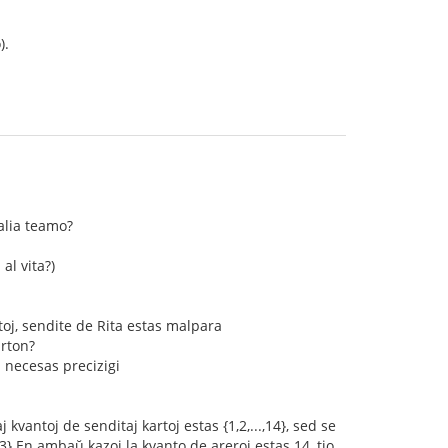
).
alia teamo?
al vita?)
toj, sendite de Rita estas malpara
arton?
n necesas precizigi
kvantoj de senditaj kartoj estas {1,2,...,14}, sed se
,13} En ambaŭ kazoj la kvanto de areroj estas 14, tio