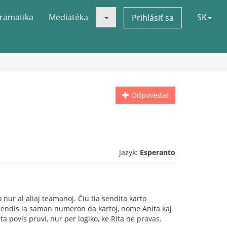
ramatika
Mediatéka
SK
Prihlásiť sa
Odpovedať
Jazyk:
Esperanto
nur al aliaj teamanoj. Ĉiu tia sendita karto
 sendis la saman numeron da kartoj, nome Anita kaj
ita povis pruvi, nur per logiko, ke Rita ne pravas.