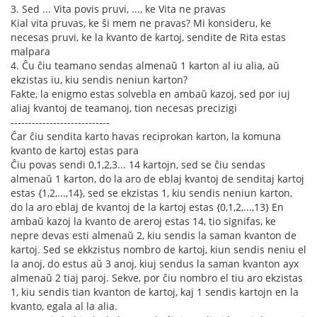
3. Sed ... Vita povis pruvi, ..., ke Vita ne pravas
Kial vita pruvas, ke ŝi mem ne pravas? Mi konsideru, ke
necesas pruvi, ke la kvanto de kartoj, sendite de Rita estas
malpara
4. Ĉu ĉiu teamano sendas almenaŭ 1 karton al iu alia, aŭ
ekzistas iu, kiu sendis neniun karton?
Fakte, la enigmo estas solvebla en ambaŭ kazoj, sed por iuj
aliaj kvantoj de teamanoj, tion necesas precizigi
----------------------------
Ĉar ĉiu sendita karto havas reciprokan karton, la komuna
kvanto de kartoj estas para
Ĉiu povas sendi 0,1,2,3... 14 kartojn, sed se ĉiu sendas
almenaŭ 1 karton, do la aro de eblaj kvantoj de senditaj kartoj
estas {1,2,...,14}, sed se ekzistas 1, kiu sendis neniun karton,
do la aro eblaj de kvantoj de la kartoj estas {0,1,2,...,13} En
ambaŭ kazoj la kvanto de areroj estas 14, tio signifas, ke
nepre devas esti almenaŭ 2, kiu sendis la saman kvanton de
kartoj. Sed se ekkzistus nombro de kartoj, kiun sendis neniu el
la anoj, do estus aŭ 3 anoj, kiuj sendus la saman kvanton ayx
almenaŭ 2 tiaj paroj. Sekve, por ĉiu nombro el tiu aro ekzistas
1, kiu sendis tian kvanton de kartoj, kaj 1 sendis kartojn en la
kvanto, egala al la alia.