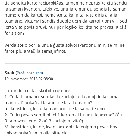
tia sendita karto reciprokiĝas, tamen ne nepras ke ĉiu sendu
la saman kvanton. Efektive, unu jare nur du sendis la saman
numeron da kartoj, nome Anita kaj Rita. Rita diris al alia
teamano, Vita, "Mi sendis duoble tiom da kartoj kiom vi!" Sed
lerta Vita povis pruvi, nur per logiko, ke Rita ne pravas. Kiel ŝi
faris tion?
Verda stelo por la unua ĝusta solvo! (Pardonu min, se mi ne
faros plu antaŭ la semajnfino).
Sxak
(
Profil anzeigen
)
19. November 2013 02:08:00
La kondiĉo estas skribita neklare
1. Ĉu la teamanoj sendas la kartojn al la anoj de la sama
teamo aŭ ankaŭ al la anoj de la alia teamo?
mi konsideru, ke al la teamanoj de la sama teamo
2. Ĉu iu povas sendi pli ol 1 karton al iu unu teamano? (Ĉu
Rita povas sendi 2 aŭ 3 kartojn al vita?)
Mi konsideru, ke ne, kvankam, eble la enigmo povas havi
solvon ankaŭ en la alia situacio