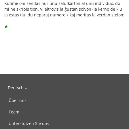
Kutime oni sendas nur unu salutkarton al unu individuo, do
mi ne skribis tion. Vi eltrovis la ĝustan solvon (la kerno de kiu
ja estas tiuj du neparaj numeroj), kaj meritas la verdan stelon:
★
Deutsch
Über uns
Team
Unterstützen Sie uns