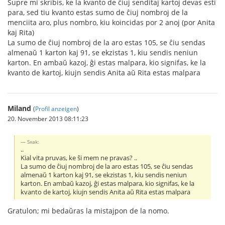
Supre mi skribis, ke la kvanto de ĉiuj senditaj kartoj devas esti
para, sed tiu kvanto estas sumo de ĉiuj nombroj de la
menciita aro, plus nombro, kiu koincidas por 2 anoj (por Anita
kaj Rita)
La sumo de ĉiuj nombroj de la aro estas 105, se ĉiu sendas
almenaŭ 1 karton kaj 91, se ekzistas 1, kiu sendis neniun
karton. En ambaŭ kazoj, ĝi estas malpara, kio signifas, ke la
kvanto de kartoj, kiujn sendis Anita aŭ Rita estas malpara
Miland
(
Profil anzeigen
)
20. November 2013 08:11:23
Sxak:
..
Kial vita pruvas, ke ŝi mem ne pravas? ..
La sumo de ĉiuj nombroj de la aro estas 105, se ĉiu sendas
almenaŭ 1 karton kaj 91, se ekzistas 1, kiu sendis neniun
karton. En ambaŭ kazoj, ĝi estas malpara, kio signifas, ke la
kvanto de kartoj, kiujn sendis Anita aŭ Rita estas malpara
Gratulon; mi bedaŭras la mistajpon de la nomo.