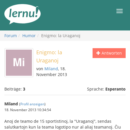
Zum
Inhalt
Men
Forum
Humor
Enigmo: la Uraganoj
Enigmo: la
Antworten
Uraganoj
von
Miland
, 18.
November 2013
Beiträge:
3
Sprache:
Esperanto
Miland
(
Profil anzeigen
)
18. November 2013 10:34:54
Anoj de teamo de 15 sportistinoj, la "Uraganoj", sendas
salutkartojn kun la teama logotipo nur al aliaj teamanoj. Ĉiu