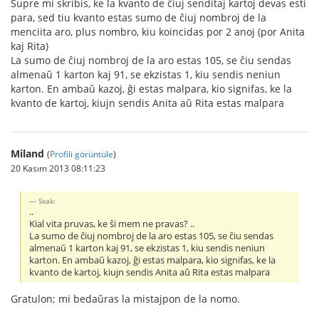
Supre mi skribis, ke la kvanto de ĉiuj senditaj kartoj devas esti
para, sed tiu kvanto estas sumo de ĉiuj nombroj de la
menciita aro, plus nombro, kiu koincidas por 2 anoj (por Anita
kaj Rita)
La sumo de ĉiuj nombroj de la aro estas 105, se ĉiu sendas
almenaŭ 1 karton kaj 91, se ekzistas 1, kiu sendis neniun
karton. En ambaŭ kazoj, ĝi estas malpara, kio signifas, ke la
kvanto de kartoj, kiujn sendis Anita aŭ Rita estas malpara
Miland
(
Profili görüntüle
)
20 Kasım 2013 08:11:23
Sxak:
..
Kial vita pruvas, ke ŝi mem ne pravas? ..
La sumo de ĉiuj nombroj de la aro estas 105, se ĉiu sendas
almenaŭ 1 karton kaj 91, se ekzistas 1, kiu sendis neniun
karton. En ambaŭ kazoj, ĝi estas malpara, kio signifas, ke la
kvanto de kartoj, kiujn sendis Anita aŭ Rita estas malpara
Gratulon; mi bedaŭras la mistajpon de la nomo.