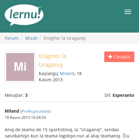
İçerik
Görüntüleme
Men
Forum:
Mizah
Enigmo: la Uraganoj
Enigmo: la
Cevapla
Uraganoj
başlangıç
Miland
, 18
Kasım 2013
Mesajlar:
3
Dil:
Esperanto
Miland
(
Profili görüntüle
)
18 Kasım 2013 10:34:54
Anoj de teamo de 15 sportistinoj, la "Uraganoj", sendas
salutkartojn kun la teama logotipo nur al aliaj teamanoj. Ĉiu