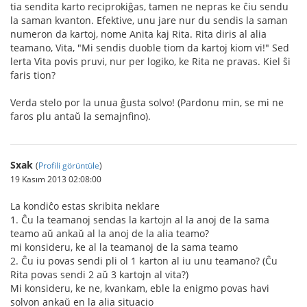
tia sendita karto reciprokiĝas, tamen ne nepras ke ĉiu sendu
la saman kvanton. Efektive, unu jare nur du sendis la saman
numeron da kartoj, nome Anita kaj Rita. Rita diris al alia
teamano, Vita, "Mi sendis duoble tiom da kartoj kiom vi!" Sed
lerta Vita povis pruvi, nur per logiko, ke Rita ne pravas. Kiel ŝi
faris tion?
Verda stelo por la unua ĝusta solvo! (Pardonu min, se mi ne
faros plu antaŭ la semajnfino).
Sxak
(
Profili görüntüle
)
19 Kasım 2013 02:08:00
La kondiĉo estas skribita neklare
1. Ĉu la teamanoj sendas la kartojn al la anoj de la sama
teamo aŭ ankaŭ al la anoj de la alia teamo?
mi konsideru, ke al la teamanoj de la sama teamo
2. Ĉu iu povas sendi pli ol 1 karton al iu unu teamano? (Ĉu
Rita povas sendi 2 aŭ 3 kartojn al vita?)
Mi konsideru, ke ne, kvankam, eble la enigmo povas havi
solvon ankaŭ en la alia situacio