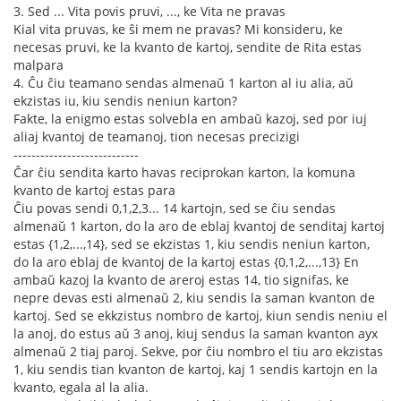
3. Sed ... Vita povis pruvi, ..., ke Vita ne pravas
Kial vita pruvas, ke ŝi mem ne pravas? Mi konsideru, ke
necesas pruvi, ke la kvanto de kartoj, sendite de Rita estas
malpara
4. Ĉu ĉiu teamano sendas almenaŭ 1 karton al iu alia, aŭ
ekzistas iu, kiu sendis neniun karton?
Fakte, la enigmo estas solvebla en ambaŭ kazoj, sed por iuj
aliaj kvantoj de teamanoj, tion necesas precizigi
----------------------------
Ĉar ĉiu sendita karto havas reciprokan karton, la komuna
kvanto de kartoj estas para
Ĉiu povas sendi 0,1,2,3... 14 kartojn, sed se ĉiu sendas
almenaŭ 1 karton, do la aro de eblaj kvantoj de senditaj kartoj
estas {1,2,...,14}, sed se ekzistas 1, kiu sendis neniun karton,
do la aro eblaj de kvantoj de la kartoj estas {0,1,2,...,13} En
ambaŭ kazoj la kvanto de areroj estas 14, tio signifas, ke
nepre devas esti almenaŭ 2, kiu sendis la saman kvanton de
kartoj. Sed se ekkzistus nombro de kartoj, kiun sendis neniu el
la anoj, do estus aŭ 3 anoj, kiuj sendus la saman kvanton ayx
almenaŭ 2 tiaj paroj. Sekve, por ĉiu nombro el tiu aro ekzistas
1, kiu sendis tian kvanton de kartoj, kaj 1 sendis kartojn en la
kvanto, egala al la alia.