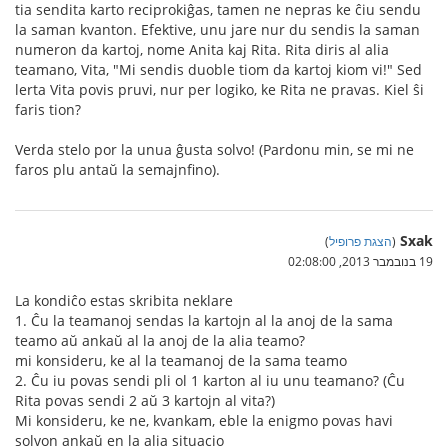
tia sendita karto reciprokiĝas, tamen ne nepras ke ĉiu sendu
la saman kvanton. Efektive, unu jare nur du sendis la saman
numeron da kartoj, nome Anita kaj Rita. Rita diris al alia
teamano, Vita, "Mi sendis duoble tiom da kartoj kiom vi!" Sed
lerta Vita povis pruvi, nur per logiko, ke Rita ne pravas. Kiel ŝi
faris tion?
Verda stelo por la unua ĝusta solvo! (Pardonu min, se mi ne
faros plu antaŭ la semajnfino).
Sxak
(
הצגת פרופיל
)
19 בנובמבר 2013, 02:08:00
La kondiĉo estas skribita neklare
1. Ĉu la teamanoj sendas la kartojn al la anoj de la sama
teamo aŭ ankaŭ al la anoj de la alia teamo?
mi konsideru, ke al la teamanoj de la sama teamo
2. Ĉu iu povas sendi pli ol 1 karton al iu unu teamano? (Ĉu
Rita povas sendi 2 aŭ 3 kartojn al vita?)
Mi konsideru, ke ne, kvankam, eble la enigmo povas havi
solvon ankaŭ en la alia situacio