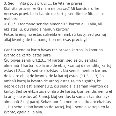
3. Sed ... Vita povis pruvi, ..., ke Vita ne pravas
Kial vita pruvas, ke ŝi mem ne pravas? Mi konsideru, ke
necesas pruvi, ke la kvanto de kartoj, sendite de Rita estas
malpara
4. Ĉu ĉiu teamano sendas almenaŭ 1 karton al iu alia, aŭ
ekzistas iu, kiu sendis neniun karton?
Fakte, la enigmo estas solvebla en ambaŭ kazoj, sed por iuj
aliaj kvantoj de teamanoj, tion necesas precizigi
----------------------------
Ĉar ĉiu sendita karto havas reciprokan karton, la komuna
kvanto de kartoj estas para
Ĉiu povas sendi 0,1,2,3... 14 kartojn, sed se ĉiu sendas
almenaŭ 1 karton, do la aro de eblaj kvantoj de senditaj kartoj
estas {1,2,...,14}, sed se ekzistas 1, kiu sendis neniun karton,
do la aro eblaj de kvantoj de la kartoj estas {0,1,2,...,13} En
ambaŭ kazoj la kvanto de areroj estas 14, tio signifas, ke
nepre devas esti almenaŭ 2, kiu sendis la saman kvanton de
kartoj. Sed se ekkzistus nombro de kartoj, kiun sendis neniu el
la anoj, do estus aŭ 3 anoj, kiuj sendus la saman kvanton ayx
almenaŭ 2 tiaj paroj. Sekve, por ĉiu nombro el tiu aro ekzistas
1, kiu sendis tian kvanton de kartoj, kaj 1 sendis kartojn en la
kvanto, egala al la alia.