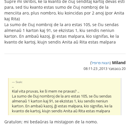
Supre mi skribis, ke la kvanto de ĉiuj senditaj kartoj devas esti
para, sed tiu kvanto estas sumo de ĉiuj nombroj de la
menciita aro, plus nombro, kiu koincidas por 2 anoj (por Anita
kaj Rita)
La sumo de ĉiuj nombroj de la aro estas 105, se ĉiu sendas
almenaŭ 1 karton kaj 91, se ekzistas 1, kiu sendis neniun
karton. En ambaŭ kazoj, ĝi estas malpara, kio signifas, ke la
kvanto de kartoj, kiujn sendis Anita aŭ Rita estas malpara
Miland
(
הצגת פרופיל
)
20 בנובמבר 2013, 08:11:23
Sxak:
..
Kial vita pruvas, ke ŝi mem ne pravas? ..
La sumo de ĉiuj nombroj de la aro estas 105, se ĉiu sendas
almenaŭ 1 karton kaj 91, se ekzistas 1, kiu sendis neniun
karton. En ambaŭ kazoj, ĝi estas malpara, kio signifas, ke la
kvanto de kartoj, kiujn sendis Anita aŭ Rita estas malpara
Gratulon; mi bedaŭras la mistajpon de la nomo.