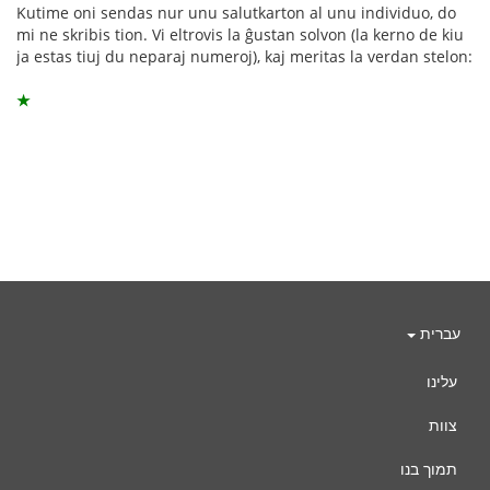
Kutime oni sendas nur unu salutkarton al unu individuo, do
mi ne skribis tion. Vi eltrovis la ĝustan solvon (la kerno de kiu
ja estas tiuj du neparaj numeroj), kaj meritas la verdan stelon:
★
עברית
עלינו
צוות
תמוך בנו