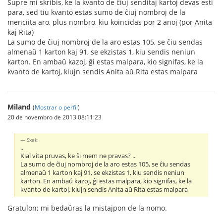
Supre mi skribis, ke la kvanto de ĉiuj senditaj kartoj devas esti
para, sed tiu kvanto estas sumo de ĉiuj nombroj de la
menciita aro, plus nombro, kiu koincidas por 2 anoj (por Anita
kaj Rita)
La sumo de ĉiuj nombroj de la aro estas 105, se ĉiu sendas
almenaŭ 1 karton kaj 91, se ekzistas 1, kiu sendis neniun
karton. En ambaŭ kazoj, ĝi estas malpara, kio signifas, ke la
kvanto de kartoj, kiujn sendis Anita aŭ Rita estas malpara
Miland
(
Mostrar o perfil
)
20 de novembro de 2013 08:11:23
Sxak:
..
Kial vita pruvas, ke ŝi mem ne pravas? ..
La sumo de ĉiuj nombroj de la aro estas 105, se ĉiu sendas
almenaŭ 1 karton kaj 91, se ekzistas 1, kiu sendis neniun
karton. En ambaŭ kazoj, ĝi estas malpara, kio signifas, ke la
kvanto de kartoj, kiujn sendis Anita aŭ Rita estas malpara
Gratulon; mi bedaŭras la mistajpon de la nomo.