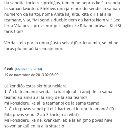
tia sendita karto reciprokiĝas, tamen ne nepras ke ĉiu sendu
la saman kvanton. Efektive, unu jare nur du sendis la saman
numeron da kartoj, nome Anita kaj Rita. Rita diris al alia
teamano, Vita, "Mi sendis duoble tiom da kartoj kiom vi!" Sed
lerta Vita povis pruvi, nur per logiko, ke Rita ne pravas. Kiel ŝi
faris tion?
Verda stelo por la unua ĝusta solvo! (Pardonu min, se mi ne
faros plu antaŭ la semajnfino).
Sxak
(
Mostrar o perfil
)
19 de novembro de 2013 02:08:00
La kondiĉo estas skribita neklare
1. Ĉu la teamanoj sendas la kartojn al la anoj de la sama
teamo aŭ ankaŭ al la anoj de la alia teamo?
mi konsideru, ke al la teamanoj de la sama teamo
2. Ĉu iu povas sendi pli ol 1 karton al iu unu teamano? (Ĉu
Rita povas sendi 2 aŭ 3 kartojn al vita?)
Mi konsideru, ke ne, kvankam, eble la enigmo povas havi
solvon ankaŭ en la alia situacio