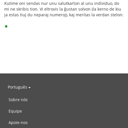
Kutime oni sendas nur unu salutkarton al unu individuo, do
mi ne skribis tion. Vi eltrovis la ĝustan solvon (la kerno de kiu
ja estas tiuj du neparaj numeroj), kaj meritas la verdan stelon:
★
Português
Sobre nós
Equipe
Apoie-nos