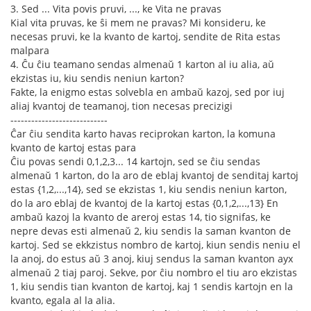
3. Sed ... Vita povis pruvi, ..., ke Vita ne pravas
Kial vita pruvas, ke ŝi mem ne pravas? Mi konsideru, ke
necesas pruvi, ke la kvanto de kartoj, sendite de Rita estas
malpara
4. Ĉu ĉiu teamano sendas almenaŭ 1 karton al iu alia, aŭ
ekzistas iu, kiu sendis neniun karton?
Fakte, la enigmo estas solvebla en ambaŭ kazoj, sed por iuj
aliaj kvantoj de teamanoj, tion necesas precizigi
----------------------------
Ĉar ĉiu sendita karto havas reciprokan karton, la komuna
kvanto de kartoj estas para
Ĉiu povas sendi 0,1,2,3... 14 kartojn, sed se ĉiu sendas
almenaŭ 1 karton, do la aro de eblaj kvantoj de senditaj kartoj
estas {1,2,...,14}, sed se ekzistas 1, kiu sendis neniun karton,
do la aro eblaj de kvantoj de la kartoj estas {0,1,2,...,13} En
ambaŭ kazoj la kvanto de areroj estas 14, tio signifas, ke
nepre devas esti almenaŭ 2, kiu sendis la saman kvanton de
kartoj. Sed se ekkzistus nombro de kartoj, kiun sendis neniu el
la anoj, do estus aŭ 3 anoj, kiuj sendus la saman kvanton ayx
almenaŭ 2 tiaj paroj. Sekve, por ĉiu nombro el tiu aro ekzistas
1, kiu sendis tian kvanton de kartoj, kaj 1 sendis kartojn en la
kvanto, egala al la alia.