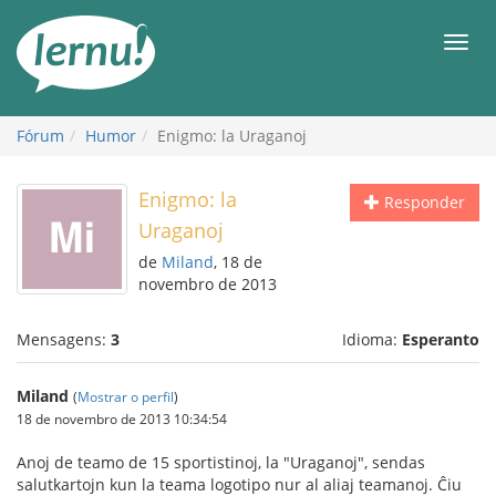
Ir
ao
Men
conteúdo
Fórum
Humor
Enigmo: la Uraganoj
Enigmo: la
Responder
Uraganoj
de
Miland
, 18 de
novembro de 2013
Mensagens:
3
Idioma:
Esperanto
Miland
(
Mostrar o perfil
)
18 de novembro de 2013 10:34:54
Anoj de teamo de 15 sportistinoj, la "Uraganoj", sendas
salutkartojn kun la teama logotipo nur al aliaj teamanoj. Ĉiu