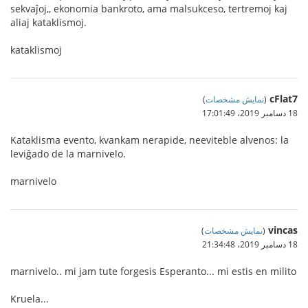
sekvaĵoj,, ekonomia bankroto, ama malsukceso, tertremoj kaj
aliaj kataklismoj.
kataklismoj
cFlat7
(
نمایش مشخصات
)
18 دسامبر 2019،‏ 17:01:49
Kataklisma evento, kvankam nerapide, neeviteble alvenos: la
leviĝado de la marnivelo.
marnivelo
vincas
(
نمایش مشخصات
)
18 دسامبر 2019،‏ 21:34:48
marnivelo.. mi jam tute forgesis Esperanto... mi estis en milito
Kruela...