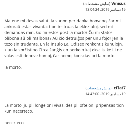
Vinisus
(نمایش مشخصات)
19 دسامبر 2019،‏ 13:04:24
Matene mi devas saluti la sunon per danka bonveno, ĉar mi
ankoraŭ estas vivanta; tion instruas la ekleziuloj, sed mi
demandas min, kio mi estos post la morto? Ĉu mi statos
plibona aŭ pli malbona? Aŭ ĉio detruiĝos per unu fojo? Jen la
tezo sin trudanta. En la insulo Ea, Odiseo renkontis kunulojn,
kiun la sorĉistino Circa ŝanĝis en porkojn kaj eksciis, ke ili ne
volas esti denove homoj, ĉar homoj konscias pri la morto.
la morto.
cFlat7
(
نمایش مشخصات
)
19 دسامبر 2019،‏ 14:43:00
La morto: ju pli longe oni vivas, des pli ofte oni pripensas tion
kun necerteco.
necerteco