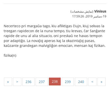
Vinisus
(نمایش مشخصات)
19 دسامبر 2019،‏ 17:59:26
Necerteco pri margaŭa tago, kiu afliktigas ĉiujn, kiuj sekvas la
treegan rapidecon de la nuna tempo, tiu krevas, ĉar ŝanĝante
rapide de unu al alia situacio, oni preskaŭ ne havas tempon
por adaptiĝo. La novaĵoj aperas kaj la okazintaĵoj pasas,
kaŭzante grandegan malvigliĝon emocian, mensan kaj fizikan.
fizika(n)
238
«
<
236
237
239
240
>
»