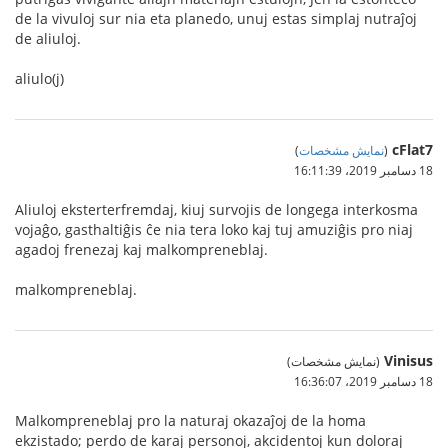
de la vivuloj sur nia eta planedo, unuj estas simplaj nutraĵoj
de aliuloj.
aliulo(j)
cFlat7
(
نمایش مشخصات
)
18 دسامبر 2019،‏ 16:11:39
Aliuloj eksterterfremdaj, kiuj survojis de longega interkosma
vojaĝo, gasthaltiĝis ĉe nia tera loko kaj tuj amuziĝis pro niaj
agadoj frenezaj kaj malkompreneblaj.
malkompreneblaj.
Vinisus
(نمایش مشخصات)
18 دسامبر 2019،‏ 16:36:07
Malkompreneblaj pro la naturaj okazaĵoj de la homa
ekzistado; perdo de karaj personoj, akcidentoj kun doloraj