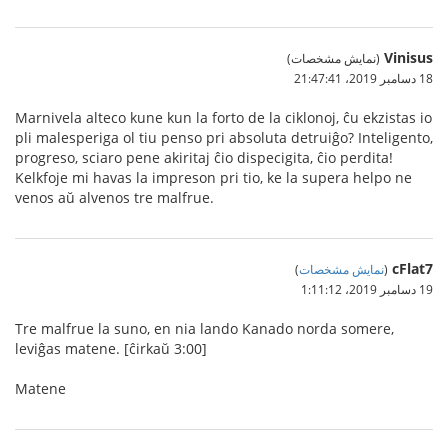
Vinisus
(نمایش مشخصات)
18 دسامبر 2019،‏ 21:47:41
Marnivela alteco kune kun la forto de la ciklonoj, ĉu ekzistas io
pli malesperiga ol tiu penso pri absoluta detruiĝo? Inteligento,
progreso, sciaro pene akiritaj ĉio dispecigita, ĉio perdita!
Kelkfoje mi havas la impreson pri tio, ke la supera helpo ne
venos aŭ alvenos tre malfrue.
cFlat7
(
نمایش مشخصات
)
19 دسامبر 2019،‏ 1:11:12
Tre malfrue la suno, en nia lando Kanado norda somere,
leviĝas matene. [ĉirkaŭ 3:00]
Matene