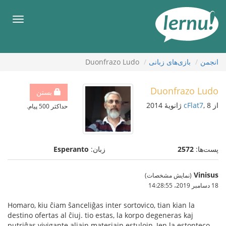
رود
ه
فهرس
حتوا
انجمن
بازی‌های زبانی
Duonfrazo Ludo
Duonfrazo Ludo
بستن
از
, 8 ژانویهٔ 2014
cFlat7
حداکثر 500 پیام.
پست‌ها:
2572
زبان:
Esperanto
Vinisus
(نمایش مشخصات)
18 دسامبر 2019،‏ 14:28:55
Homaro, kiu ĉiam ŝanceliĝas inter sortovico, tian kian la
destino ofertas al ĉiuj. tio estas, la korpo degeneras kaj
putriĝas vivigante aliajn materiajn estulojn, Jen la estonteco