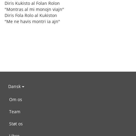
Diris Kukisto al Folan Rolon
"Montras al mi monojn viajn"
Diris Fola Rolo al Kukiston
"Me ne havis montri ia ajn"
Dansk
Om os
Team
Støt os
Libro