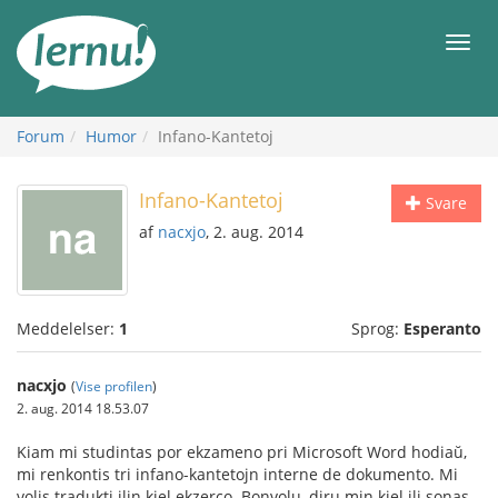
Til
indholdet
Men
Forum
Humor
Infano-Kantetoj
Infano-Kantetoj
Svare
af
nacxjo
, 2. aug. 2014
Meddelelser:
1
Sprog:
Esperanto
nacxjo
(
Vise profilen
)
2. aug. 2014 18.53.07
Kiam mi studintas por ekzameno pri Microsoft Word hodiaŭ,
mi renkontis tri infano-kantetojn interne de dokumento. Mi
volis tradukti ilin kiel ekzerco. Bonvolu, diru min kiel ili sonas