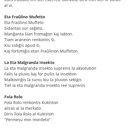
al vi.
Eta Fraŭlino Mufetto
Eta Fraŭlino Muffeto
Sidantas sur seĝeto,
Manĝanta ŝian fromaĝon kaj lakton.
Tiam araneon renkontis ŝi,
Kiu sidiĝis apud ŝi,
Kaj fortimiĝis etan Fraŭlinon Muffeton.
La Eta Malgranda Insekto
La eta malgranda insekto suprenis la akvotubon
Falis la pluvo, kaj for puŝis la insekton
Malkovriĝis la suno, kiu la pluvon sekigis
Tiel la eta malgranda insekto ree suprenis
Fola Rolo
Fola Rolo renkontis Kukiston
aliras al la merkato
Diris Fola Rolo al Kukiston
"Permesu min mordeto"