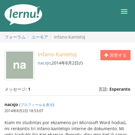
目
次
メ
へ
ニ
ュ
ー
フォーラム
ユーモア
Infano-Kantetoj
Infano-Kantetoj
回答する
nacxjo
,2014年8月2日の
メッセージ:
1
言語:
Esperanto
nacxjo
(
プロフィールを表示
)
2014年8月2日 18:53:07
Kiam mi studintas por ekzameno pri Microsoft Word hodiaŭ,
mi renkontis tri infano-kantetojn interne de dokumento. Mi
volis tradukti ilin kiel ekzerco. Bonvolu, diru min kiel ili sonas