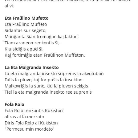
al vi.
Eta Fraŭlino Mufetto
Eta Fraŭlino Muffeto
Sidantas sur seĝeto,
Manĝanta ŝian fromaĝon kaj lakton.
Tiam araneon renkontis ŝi,
Kiu sidiĝis apud ŝi,
Kaj fortimiĝis etan Fraŭlinon Muffeton.
La Eta Malgranda Insekto
La eta malgranda insekto suprenis la akvotubon
Falis la pluvo, kaj for puŝis la insekton
Malkovriĝis la suno, kiu la pluvon sekigis
Tiel la eta malgranda insekto ree suprenis
Fola Rolo
Fola Rolo renkontis Kukiston
aliras al la merkato
Diris Fola Rolo al Kukiston
"Permesu min mordeto"