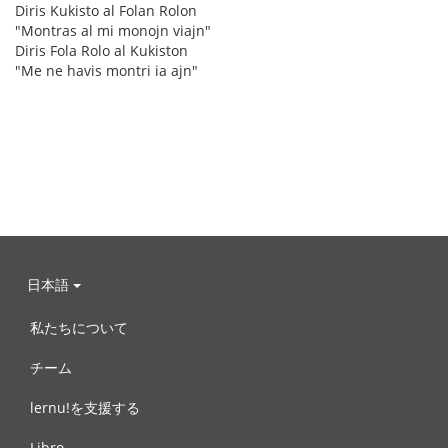
Diris Kukisto al Folan Rolon
"Montras al mi monojn viajn"
Diris Fola Rolo al Kukiston
"Me ne havis montri ia ajn"
日本語
私たちについて
チーム
lernu!を支援する
Libro