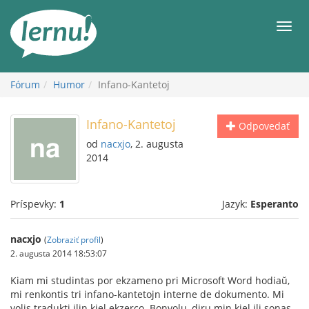
Späť
na
Men
obsah
Fórum
Humor
Infano-Kantetoj
Infano-Kantetoj
Odpovedať
od
nacxjo
, 2. augusta
2014
Príspevky:
1
Jazyk:
Esperanto
nacxjo
(
Zobraziť profil
)
2. augusta 2014 18:53:07
Kiam mi studintas por ekzameno pri Microsoft Word hodiaŭ,
mi renkontis tri infano-kantetojn interne de dokumento. Mi
volis tradukti ilin kiel ekzerco. Bonvolu, diru min kiel ili sonas