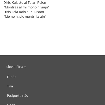
Diris Kukisto al Folan Rolon
"Montras al mi monojn viajn"
Diris Fola Rolo al Kukiston
"Me ne havis montri ia ajn"
Slovenčina
O nás
Tím
Podporte nás
Libro