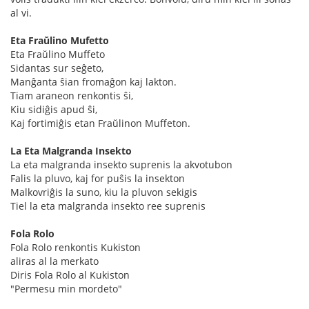
al vi.
Eta Fraŭlino Mufetto
Eta Fraŭlino Muffeto
Sidantas sur seĝeto,
Manĝanta ŝian fromaĝon kaj lakton.
Tiam araneon renkontis ŝi,
Kiu sidiĝis apud ŝi,
Kaj fortimiĝis etan Fraŭlinon Muffeton.
La Eta Malgranda Insekto
La eta malgranda insekto suprenis la akvotubon
Falis la pluvo, kaj for puŝis la insekton
Malkovriĝis la suno, kiu la pluvon sekigis
Tiel la eta malgranda insekto ree suprenis
Fola Rolo
Fola Rolo renkontis Kukiston
aliras al la merkato
Diris Fola Rolo al Kukiston
"Permesu min mordeto"