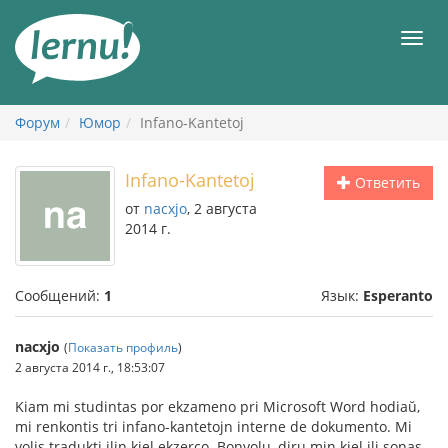
К
содержанию
Мен
Форум
Юмор
Infano-Kantetoj
Infano-Kantetoj
Ответить
от
nacxjo
, 2 августа
2014 г.
Сообщений:
1
Язык:
Esperanto
nacxjo
(
Показать профиль
)
2 августа 2014 г., 18:53:07
Kiam mi studintas por ekzameno pri Microsoft Word hodiaŭ,
mi renkontis tri infano-kantetojn interne de dokumento. Mi
volis tradukti ilin kiel ekzerco. Bonvolu, diru min kiel ili sonas