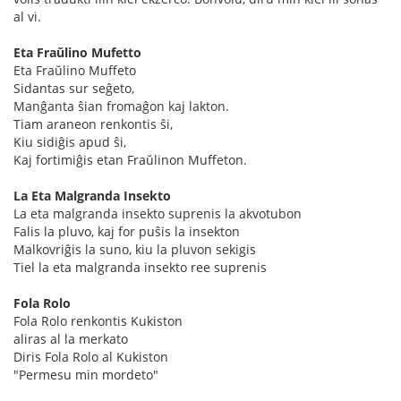
al vi.
Eta Fraŭlino Mufetto
Eta Fraŭlino Muffeto
Sidantas sur seĝeto,
Manĝanta ŝian fromaĝon kaj lakton.
Tiam araneon renkontis ŝi,
Kiu sidiĝis apud ŝi,
Kaj fortimiĝis etan Fraŭlinon Muffeton.
La Eta Malgranda Insekto
La eta malgranda insekto suprenis la akvotubon
Falis la pluvo, kaj for puŝis la insekton
Malkovriĝis la suno, kiu la pluvon sekigis
Tiel la eta malgranda insekto ree suprenis
Fola Rolo
Fola Rolo renkontis Kukiston
aliras al la merkato
Diris Fola Rolo al Kukiston
"Permesu min mordeto"