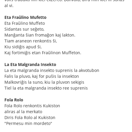
al vi.
Eta Fraŭlino Mufetto
Eta Fraŭlino Muffeto
Sidantas sur seĝeto,
Manĝanta ŝian fromaĝon kaj lakton.
Tiam araneon renkontis ŝi,
Kiu sidiĝis apud ŝi,
Kaj fortimiĝis etan Fraŭlinon Muffeton.
La Eta Malgranda Insekto
La eta malgranda insekto suprenis la akvotubon
Falis la pluvo, kaj for puŝis la insekton
Malkovriĝis la suno, kiu la pluvon sekigis
Tiel la eta malgranda insekto ree suprenis
Fola Rolo
Fola Rolo renkontis Kukiston
aliras al la merkato
Diris Fola Rolo al Kukiston
"Permesu min mordeto"