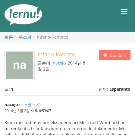
본
문
메
으
뉴
로
토론
우스개
Infano-Kantetoj
Infano-Kantetoj
댓글 쓰기
글쓴이:
nacxjo
, 2014년 8
월 2일
글:
1
언어:
Esperanto
nacxjo
(
프로필 보기
)
2014년 8월 2일 오후 6:53:07
Kiam mi studintas por ekzameno pri Microsoft Word hodiaŭ,
mi renkontis tri infano-kantetojn interne de dokumento. Mi
volis tradukti ilin kiel ekzerco. Bonvolu, diru min kiel ili sonas