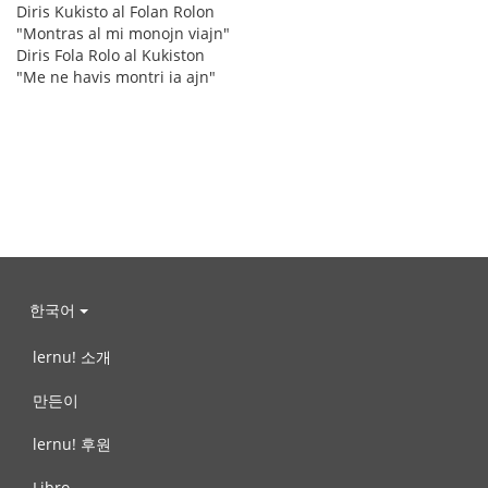
Diris Kukisto al Folan Rolon
"Montras al mi monojn viajn"
Diris Fola Rolo al Kukiston
"Me ne havis montri ia ajn"
한국어
lernu! 소개
만든이
lernu! 후원
Libro