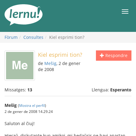
Al
contingut
Men
Fòrum
Consultes
Kiel esprimi tion?
Kiel esprimi tion?
Respondre
de
Meŝig
, 2 de gener
de 2008
Missatges:
13
Llengua:
Esperanto
Meŝig
(
Mostra el perfil
)
2 de gener de 2008 14.29.24
Saluton al ĉiuj!
Hieraŭ, diskutante kun amikoj, mi bedaŭris ne havi apartan