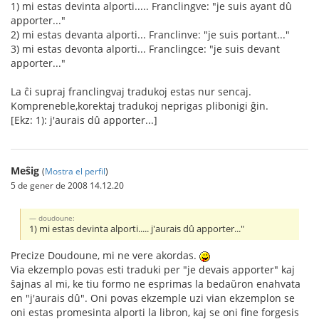
1) mi estas devinta alporti..... Franclingve: "je suis ayant dû
apporter..."
2) mi estas devanta alporti... Franclinve: "je suis portant..."
3) mi estas devonta alporti... Franclingce: "je suis devant
apporter..."
La ĉi supraj franclingvaj tradukoj estas nur sencaj.
Kompreneble,korektaj tradukoj neprigas plibonigi ĝin.
[Ekz: 1): j'aurais dû apporter...]
Meŝig
(
Mostra el perfil
)
5 de gener de 2008 14.12.20
doudoune:
1) mi estas devinta alporti..... j'aurais dû apporter..."
Precize Doudoune, mi ne vere akordas.
Via ekzemplo povas esti traduki per "je devais apporter" kaj
ŝajnas al mi, ke tiu formo ne esprimas la bedaŭron enahvata
en "j'aurais dû". Oni povas ekzemple uzi vian ekzemplon se
oni estas promesinta alporti la libron, kaj se oni fine forgesis