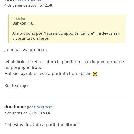
4 de gener de 2008 15.12.58
Meŝig:
Dankon Filu.
Alia propono por "J'aurais dû apporter ce livre": mi devus esti
alportinta tiun libron.
Ja bonas via propono.
Iel pli lirike direblus, dum la parolanto sian kapon permane
aŭ perpugne frapas:
Ho! Kiel agrablus esti alportinta tiun libron!
Kia teatraĵo!
doudoune
(
Mostra el perfil
)
5 de gener de 2008 10.50.41
"mi estas devUnta alporti tiun libron"