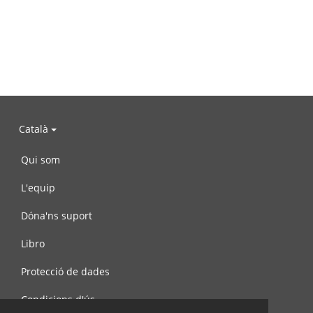
Català
Qui som
L'equip
Dóna'ns suport
Libro
Protecció de dades
Condicions d'ús