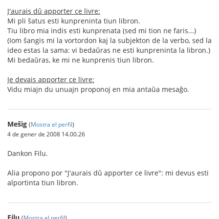
J'aurais dû apporter ce livre:
Mi pli ŝatus esti kunpreninta tiun libron.
Tiu libro mia indis esti kunprenata (sed mi tion ne faris...)
(Iom ŝangis mi la vortordon kaj la subjekton de la verbo, sed la
ideo estas la sama: vi bedaŭras ne esti kunpreninta la libron.)
Mi bedaŭras, ke mi ne kunprenis tiun libron.
Je devais apporter ce livre:
Vidu miajn du unuajn proponoj en mia antaŭa mesaĝo.
Meŝig
(
Mostra el perfil
)
4 de gener de 2008 14.00.26
Dankon Filu.
Alia propono por "J'aurais dû apporter ce livre": mi devus esti
alportinta tiun libron.
Filu
(
Mostra el perfil
)