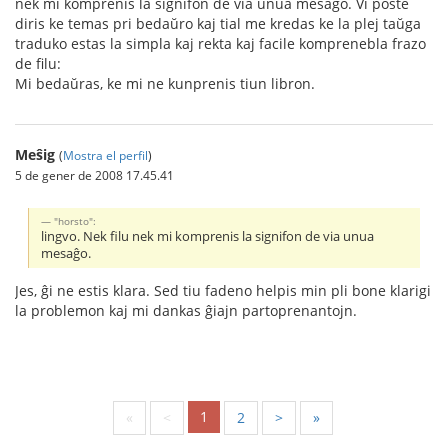
nek mi komprenis la signifon de via unua mesaĝo. Vi poste
diris ke temas pri bedaŭro kaj tial me kredas ke la plej taŭga
traduko estas la simpla kaj rekta kaj facile komprenebla frazo
de filu:
Mi bedaŭras, ke mi ne kunprenis tiun libron.
Meŝig
(
Mostra el perfil
)
5 de gener de 2008 17.45.41
"horsto":
lingvo. Nek filu nek mi komprenis la signifon de via unua
mesaĝo.
Jes, ĝi ne estis klara. Sed tiu fadeno helpis min pli bone klarigi
la problemon kaj mi dankas ĝiajn partoprenantojn.
1
«
<
2
>
»