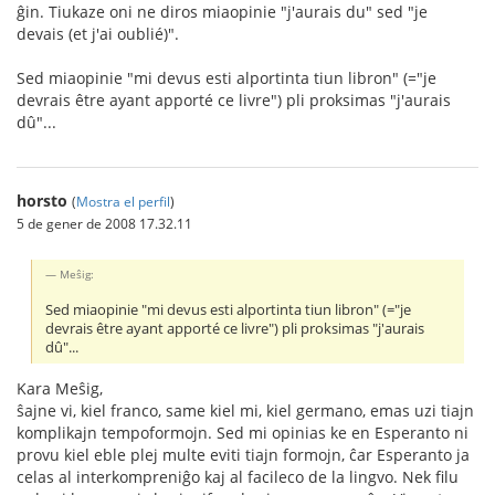
ĝin. Tiukaze oni ne diros miaopinie "j'aurais du" sed "je
devais (et j'ai oublié)".
Sed miaopinie "mi devus esti alportinta tiun libron" (="je
devrais être ayant apporté ce livre") pli proksimas "j'aurais
dû"...
horsto
(
Mostra el perfil
)
5 de gener de 2008 17.32.11
Meŝig:
Sed miaopinie "mi devus esti alportinta tiun libron" (="je
devrais être ayant apporté ce livre") pli proksimas "j'aurais
dû"...
Kara Meŝig,
ŝajne vi, kiel franco, same kiel mi, kiel germano, emas uzi tiajn
komplikajn tempoformojn. Sed mi opinias ke en Esperanto ni
provu kiel eble plej multe eviti tiajn formojn, ĉar Esperanto ja
celas al interkompreniĝo kaj al facileco de la lingvo. Nek filu