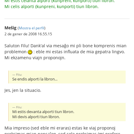
Mi estis celanta alporti (kunpreni, kunporti) tiun libron.
Mi celis alporti (kunpreni, kunporti) tiun libron.
Meŝig
(
Mostra el perfil
)
2 de gener de 2008 16.55.15
Saluton Filu! Dank'al via mesaĝo mi pli bone komprenis mian
problemon
: eble mi estas influata de mia gepatra lingvo.
Mi ekzamenu viajn proponojn.
Filu:
Se endis alporti la libron...
Jes, jen la situacio.
Filu:
Mi estis devanta alporti tiun libron.
Mi devis alporti tiun libron.
Mia impreso (sed eble mi eraras) estas ke viaj proponoj
proksimas mian pensaĵon, sed sole proksimas (mi prefere