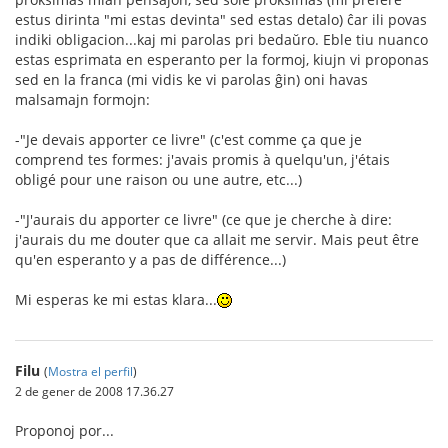
estus dirinta "mi estas devinta" sed estas detalo) ĉar ili povas
indiki obligacion...kaj mi parolas pri bedaŭro. Eble tiu nuanco
estas esprimata en esperanto per la formoj, kiujn vi proponas
sed en la franca (mi vidis ke vi parolas ĝin) oni havas
malsamajn formojn:
-"Je devais apporter ce livre" (c'est comme ça que je
comprend tes formes: j'avais promis à quelqu'un, j'étais
obligé pour une raison ou une autre, etc...)
-"J'aurais du apporter ce livre" (ce que je cherche à dire:
j'aurais du me douter que ca allait me servir. Mais peut être
qu'en esperanto y a pas de différence...)
Mi esperas ke mi estas klara...
Filu
(
Mostra el perfil
)
2 de gener de 2008 17.36.27
Proponoj por...