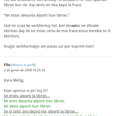
libron kun mi. Kaj venis en mia kapo la frazo:
"Mi estas devunta alporti tiun libron."
Sed mi scias ke verbformoj tiel, kiel dev
un
ta ne oficiale
ekzistas (kaj mi ne estas certa ke mia frazo estus korekta se ili
ekzistus).
Kiu(j)n verbformo(j)n oni povas uzi por esprimi tion?
Filu
(
Mostra el perfil
)
2 de gener de 2008 16.20.33
Kara Meŝig,
Kion opinius vi pri tiuj ĉi?
Se endis alporti la libron...
Mi estis devanta alporti tiun libron.
Mi devis alporti tiun libron.
Se vi celis, pro deziro via, alporti la libron...