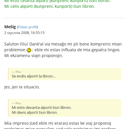
Mi estis celanta alporti (kunpreni, kunporti) tiun libron.
Mi celis alporti (kunpreni, kunporti) tiun libron.
Meŝig
(
Pokaż profil
)
2 stycznia 2008, 16:55:15
Saluton Filu! Dank'al via mesaĝo mi pli bone komprenis mian
problemon
: eble mi estas influata de mia gepatra lingvo.
Mi ekzamenu viajn proponojn.
Filu:
Se endis alporti la libron...
Jes, jen la situacio.
Filu:
Mi estis devanta alporti tiun libron.
Mi devis alporti tiun libron.
Mia impreso (sed eble mi eraras) estas ke viaj proponoj
proksimas mian pensaĵon, sed sole proksimas (mi prefere