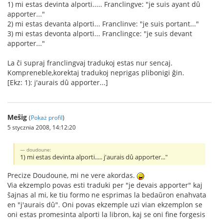
1) mi estas devinta alporti..... Franclingve: "je suis ayant dû
apporter..."
2) mi estas devanta alporti... Franclinve: "je suis portant..."
3) mi estas devonta alporti... Franclingce: "je suis devant
apporter..."
La ĉi supraj franclingvaj tradukoj estas nur sencaj.
Kompreneble,korektaj tradukoj neprigas plibonigi ĝin.
[Ekz: 1): j'aurais dû apporter...]
Meŝig
(
Pokaż profil
)
5 stycznia 2008, 14:12:20
doudoune:
1) mi estas devinta alporti..... j'aurais dû apporter..."
Precize Doudoune, mi ne vere akordas.
Via ekzemplo povas esti traduki per "je devais apporter" kaj
ŝajnas al mi, ke tiu formo ne esprimas la bedaŭron enahvata
en "j'aurais dû". Oni povas ekzemple uzi vian ekzemplon se
oni estas promesinta alporti la libron, kaj se oni fine forgesis