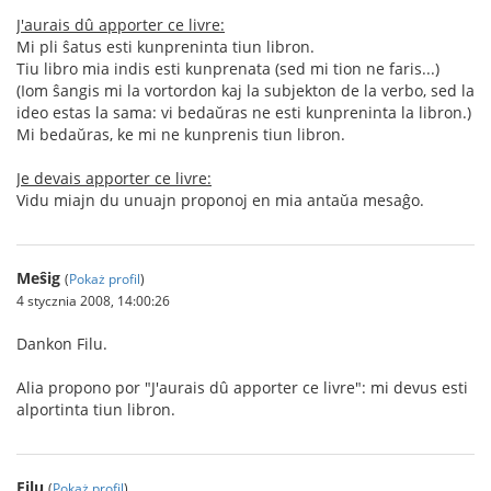
J'aurais dû apporter ce livre:
Mi pli ŝatus esti kunpreninta tiun libron.
Tiu libro mia indis esti kunprenata (sed mi tion ne faris...)
(Iom ŝangis mi la vortordon kaj la subjekton de la verbo, sed la
ideo estas la sama: vi bedaŭras ne esti kunpreninta la libron.)
Mi bedaŭras, ke mi ne kunprenis tiun libron.
Je devais apporter ce livre:
Vidu miajn du unuajn proponoj en mia antaŭa mesaĝo.
Meŝig
(
Pokaż profil
)
4 stycznia 2008, 14:00:26
Dankon Filu.
Alia propono por "J'aurais dû apporter ce livre": mi devus esti
alportinta tiun libron.
Filu
(
Pokaż profil
)