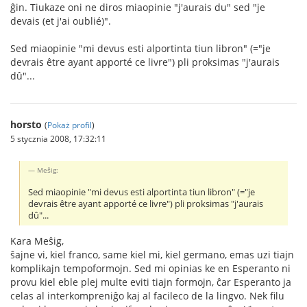
ĝin. Tiukaze oni ne diros miaopinie "j'aurais du" sed "je
devais (et j'ai oublié)".
Sed miaopinie "mi devus esti alportinta tiun libron" (="je
devrais être ayant apporté ce livre") pli proksimas "j'aurais
dû"...
horsto
(
Pokaż profil
)
5 stycznia 2008, 17:32:11
Meŝig:
Sed miaopinie "mi devus esti alportinta tiun libron" (="je
devrais être ayant apporté ce livre") pli proksimas "j'aurais
dû"...
Kara Meŝig,
ŝajne vi, kiel franco, same kiel mi, kiel germano, emas uzi tiajn
komplikajn tempoformojn. Sed mi opinias ke en Esperanto ni
provu kiel eble plej multe eviti tiajn formojn, ĉar Esperanto ja
celas al interkompreniĝo kaj al facileco de la lingvo. Nek filu