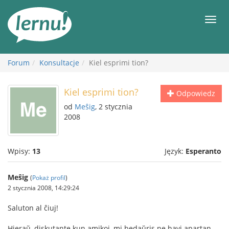
Więcej
Men
Forum
Konsultacje
Kiel esprimi tion?
Kiel esprimi tion?
Odpowiedz
od
Meŝig
, 2 stycznia
2008
Wpisy:
13
Język:
Esperanto
Meŝig
(
Pokaż profil
)
2 stycznia 2008, 14:29:24
Saluton al ĉiuj!
Hieraŭ, diskutante kun amikoj, mi bedaŭris ne havi apartan