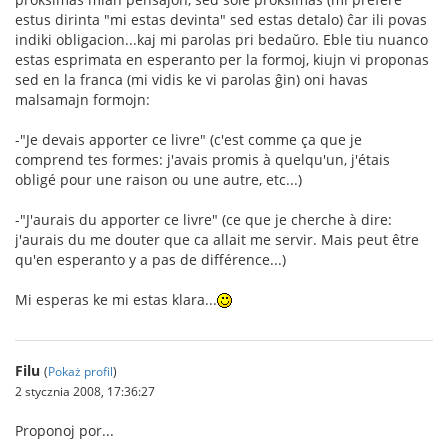
estus dirinta "mi estas devinta" sed estas detalo) ĉar ili povas
indiki obligacion...kaj mi parolas pri bedaŭro. Eble tiu nuanco
estas esprimata en esperanto per la formoj, kiujn vi proponas
sed en la franca (mi vidis ke vi parolas ĝin) oni havas
malsamajn formojn:
-"Je devais apporter ce livre" (c'est comme ça que je
comprend tes formes: j'avais promis à quelqu'un, j'étais
obligé pour une raison ou une autre, etc...)
-"J'aurais du apporter ce livre" (ce que je cherche à dire:
j'aurais du me douter que ca allait me servir. Mais peut être
qu'en esperanto y a pas de différence...)
Mi esperas ke mi estas klara...
Filu
(
Pokaż profil
)
2 stycznia 2008, 17:36:27
Proponoj por...