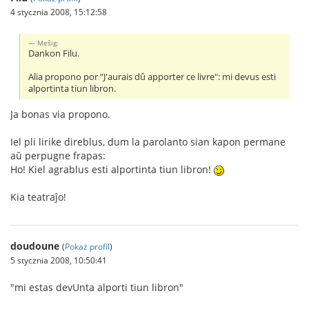
4 stycznia 2008, 15:12:58
Meŝig:
Dankon Filu.
Alia propono por "J'aurais dû apporter ce livre": mi devus esti
alportinta tiun libron.
Ja bonas via propono.
Iel pli lirike direblus, dum la parolanto sian kapon permane
aŭ perpugne frapas:
Ho! Kiel agrablus esti alportinta tiun libron!
Kia teatraĵo!
doudoune
(
Pokaż profil
)
5 stycznia 2008, 10:50:41
"mi estas devUnta alporti tiun libron"