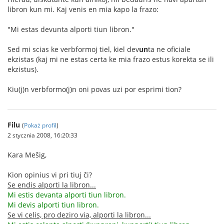
libron kun mi. Kaj venis en mia kapo la frazo:
"Mi estas devunta alporti tiun libron."
Sed mi scias ke verbformoj tiel, kiel dev
un
ta ne oficiale
ekzistas (kaj mi ne estas certa ke mia frazo estus korekta se ili
ekzistus).
Kiu(j)n verbformo(j)n oni povas uzi por esprimi tion?
Filu
(
Pokaż profil
)
2 stycznia 2008, 16:20:33
Kara Meŝig,
Kion opinius vi pri tiuj ĉi?
Se endis alporti la libron...
Mi estis devanta alporti tiun libron.
Mi devis alporti tiun libron.
Se vi celis, pro deziro via, alporti la libron...