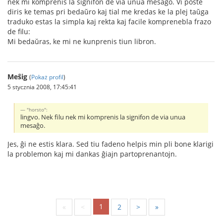
nek mi komprenis la signifon de via unua mesaĝo. Vi poste
diris ke temas pri bedaŭro kaj tial me kredas ke la plej taŭga
traduko estas la simpla kaj rekta kaj facile komprenebla frazo
de filu:
Mi bedaŭras, ke mi ne kunprenis tiun libron.
Meŝig
(
Pokaż profil
)
5 stycznia 2008, 17:45:41
"horsto":
lingvo. Nek filu nek mi komprenis la signifon de via unua
mesaĝo.
Jes, ĝi ne estis klara. Sed tiu fadeno helpis min pli bone klarigi
la problemon kaj mi dankas ĝiajn partoprenantojn.
1
«
<
2
>
»