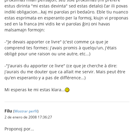
estus dirinta "mi estas devinta" sed estas detalo) ĉar ili povas
indiki obligacion...kaj mi parolas pri bedaŭro. Eble tiu nuanco
estas esprimata en esperanto per la formoj, kiujn vi proponas
sed en la franca (mi vidis ke vi parolas ĝin) oni havas
malsamajn formojn:
-"Je devais apporter ce livre" (c'est comme ça que je
comprend tes formes: j'avais promis à quelqu'un, j'étais
obligé pour une raison ou une autre, etc...)
-"J'aurais du apporter ce livre" (ce que je cherche à dire:
j'aurais du me douter que ca allait me servir. Mais peut être
qu'en esperanto y a pas de différence...)
Mi esperas ke mi estas klara...
Filu
(
Mostrar perfil
)
2 de enero de 2008 17:36:27
Proponoj por...