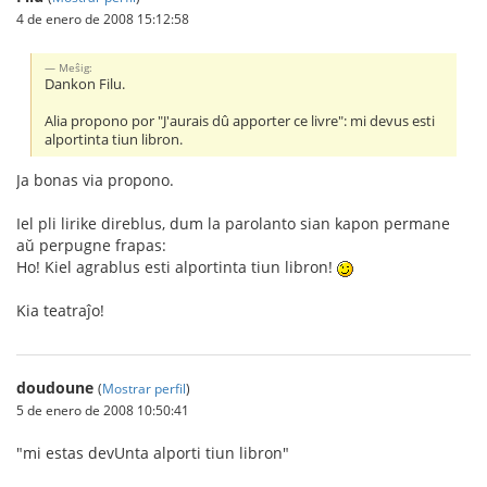
4 de enero de 2008 15:12:58
Meŝig:
Dankon Filu.
Alia propono por "J'aurais dû apporter ce livre": mi devus esti
alportinta tiun libron.
Ja bonas via propono.
Iel pli lirike direblus, dum la parolanto sian kapon permane
aŭ perpugne frapas:
Ho! Kiel agrablus esti alportinta tiun libron!
Kia teatraĵo!
doudoune
(
Mostrar perfil
)
5 de enero de 2008 10:50:41
"mi estas devUnta alporti tiun libron"