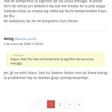
nek mi komprenis la signifon de via unua mesaĝo. Vi poste
diris ke temas pri bedaŭro kaj tial me kredas ke la plej taŭga
traduko estas la simpla kaj rekta kaj facile komprenebla frazo
de filu:
Mi bedaŭras, ke mi ne kunprenis tiun libron.
Meŝig
(
Mostrar perfil
)
5 de enero de 2008 17:45:41
"horsto":
lingvo. Nek filu nek mi komprenis la signifon de via unua
mesaĝo.
Jes, ĝi ne estis klara. Sed tiu fadeno helpis min pli bone klarigi
la problemon kaj mi dankas ĝiajn partoprenantojn.
1
«
<
2
>
»