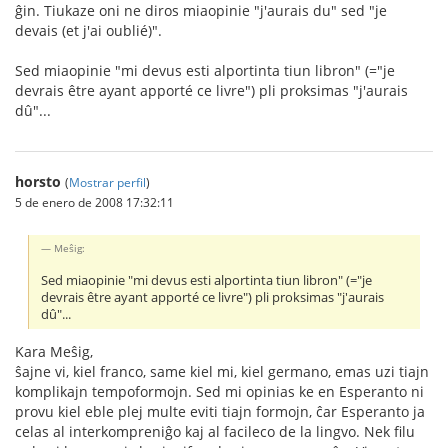
ĝin. Tiukaze oni ne diros miaopinie "j'aurais du" sed "je
devais (et j'ai oublié)".
Sed miaopinie "mi devus esti alportinta tiun libron" (="je
devrais être ayant apporté ce livre") pli proksimas "j'aurais
dû"...
horsto
(
Mostrar perfil
)
5 de enero de 2008 17:32:11
Meŝig:
Sed miaopinie "mi devus esti alportinta tiun libron" (="je
devrais être ayant apporté ce livre") pli proksimas "j'aurais
dû"...
Kara Meŝig,
ŝajne vi, kiel franco, same kiel mi, kiel germano, emas uzi tiajn
komplikajn tempoformojn. Sed mi opinias ke en Esperanto ni
provu kiel eble plej multe eviti tiajn formojn, ĉar Esperanto ja
celas al interkompreniĝo kaj al facileco de la lingvo. Nek filu