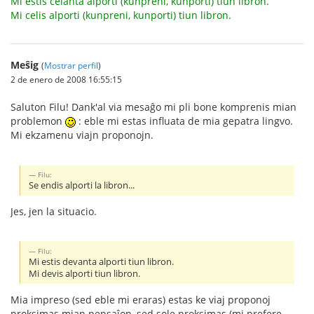
Mi estis celanta alporti (kunpreni, kunporti) tiun libron.
Mi celis alporti (kunpreni, kunporti) tiun libron.
Meŝig
(
Mostrar perfil
)
2 de enero de 2008 16:55:15
Saluton Filu! Dank'al via mesaĝo mi pli bone komprenis mian
problemon
: eble mi estas influata de mia gepatra lingvo.
Mi ekzamenu viajn proponojn.
Filu:
Se endis alporti la libron...
Jes, jen la situacio.
Filu:
Mi estis devanta alporti tiun libron.
Mi devis alporti tiun libron.
Mia impreso (sed eble mi eraras) estas ke viaj proponoj
proksimas mian pensaĵon, sed sole proksimas (mi prefere