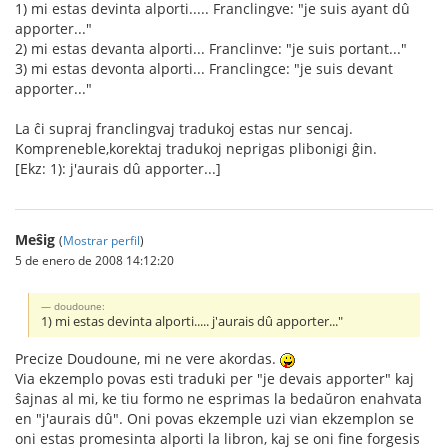
1) mi estas devinta alporti..... Franclingve: "je suis ayant dû
apporter..."
2) mi estas devanta alporti... Franclinve: "je suis portant..."
3) mi estas devonta alporti... Franclingce: "je suis devant
apporter..."
La ĉi supraj franclingvaj tradukoj estas nur sencaj.
Kompreneble,korektaj tradukoj neprigas plibonigi ĝin.
[Ekz: 1): j'aurais dû apporter...]
Meŝig
(
Mostrar perfil
)
5 de enero de 2008 14:12:20
doudoune:
1) mi estas devinta alporti..... j'aurais dû apporter..."
Precize Doudoune, mi ne vere akordas.
Via ekzemplo povas esti traduki per "je devais apporter" kaj
ŝajnas al mi, ke tiu formo ne esprimas la bedaŭron enahvata
en "j'aurais dû". Oni povas ekzemple uzi vian ekzemplon se
oni estas promesinta alporti la libron, kaj se oni fine forgesis