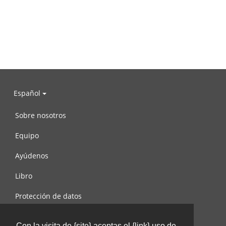
Español
Sobre nosotros
Equipo
Ayúdenos
Libro
Protección de datos
Condiciones de uso
Con la visita de {site} aceptas el {link} uso de