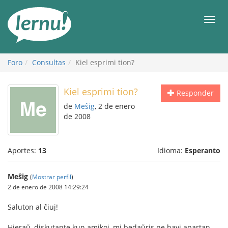
Contenido
Men
Foro
Consultas
Kiel esprimi tion?
Kiel esprimi tion?
Responder
de
Meŝig
, 2 de enero
de 2008
Aportes:
13
Idioma:
Esperanto
Meŝig
(
Mostrar perfil
)
2 de enero de 2008 14:29:24
Saluton al ĉiuj!
Hieraŭ, diskutante kun amikoj, mi bedaŭris ne havi apartan