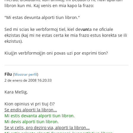
libron kun mi. Kaj venis en mia kapo la frazo:
"Mi estas devunta alporti tiun libron."
Sed mi scias ke verbformoj tiel, kiel dev
un
ta ne oficiale
ekzistas (kaj mi ne estas certa ke mia frazo estus korekta se ili
ekzistus).
Kiu(j)n verbformo(j)n oni povas uzi por esprimi tion?
Filu
(
Mostrar perfil
)
2 de enero de 2008 16:20:33
Kara Meŝig,
Kion opinius vi pri tiuj ĉi?
Se endis alporti la libron...
Mi estis devanta alporti tiun libron.
Mi devis alporti tiun libron.
Se vi celis, pro deziro via, alporti la libron...