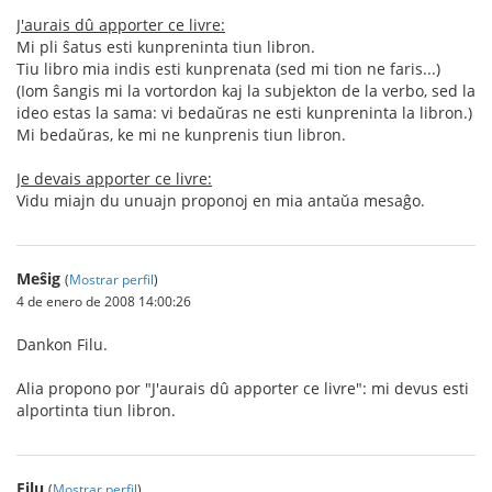
J'aurais dû apporter ce livre:
Mi pli ŝatus esti kunpreninta tiun libron.
Tiu libro mia indis esti kunprenata (sed mi tion ne faris...)
(Iom ŝangis mi la vortordon kaj la subjekton de la verbo, sed la
ideo estas la sama: vi bedaŭras ne esti kunpreninta la libron.)
Mi bedaŭras, ke mi ne kunprenis tiun libron.
Je devais apporter ce livre:
Vidu miajn du unuajn proponoj en mia antaŭa mesaĝo.
Meŝig
(
Mostrar perfil
)
4 de enero de 2008 14:00:26
Dankon Filu.
Alia propono por "J'aurais dû apporter ce livre": mi devus esti
alportinta tiun libron.
Filu
(
Mostrar perfil
)