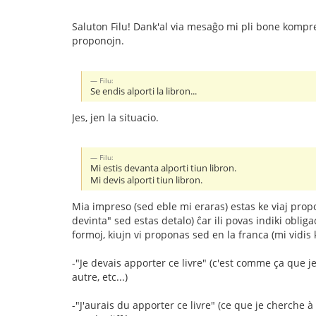
Saluton Filu! Dank'al via mesaĝo mi pli bone kom
proponojn.
Filu:
Se endis alporti la libron...
Jes, jen la situacio.
Filu:
Mi estis devanta alporti tiun libron.
Mi devis alporti tiun libron.
Mia impreso (sed eble mi eraras) estas ke viaj pro
devinta" sed estas detalo) ĉar ili povas indiki obli
formoj, kiujn vi proponas sed en la franca (mi vidis
-"Je devais apporter ce livre" (c'est comme ça que 
autre, etc...)
-"J'aurais du apporter ce livre" (ce que je cherche 