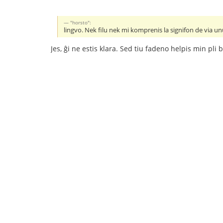
"horsto":
lingvo. Nek filu nek mi komprenis la signifon de via 
Jes, ĝi ne estis klara. Sed tiu fadeno helpis min pl