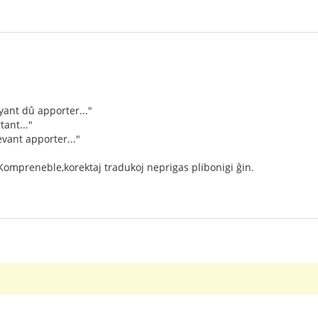
ayant dû apporter..."
tant..."
evant apporter..."
 Kompreneble,korektaj tradukoj neprigas plibonigi ĝin.