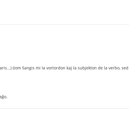
aris...) (Iom ŝangis mi la vortordon kaj la subjekton de la verbo, sed
aĝo.