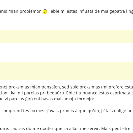
prenis mian problemon
: eble mi estas influata de mia gepatra li
ponoj proksimas mian pensaĵon, sed sole proksimas (mi prefere estu
gacion...kaj mi parolas pri bedaŭro. Eble tiu nuanco estas esprimata
 ke vi parolas ĝin) oni havas malsamajn formojn:
je comprend tes formes: j'avais promis à quelqu'un, j'étais obligé p
à dire: j'aurais du me douter que ca allait me servir. Mais peut être