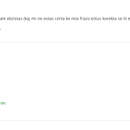
iale ekzistas (kaj mi ne estas certa ke mia frazo estus korekta se ili e
?
ron.