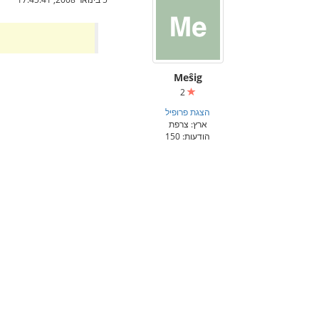
Meŝig
2
הצגת פרופיל
ארץ: צרפת
הודעות: 150