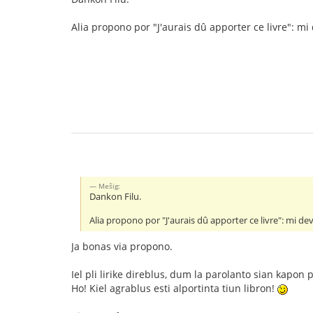
Alia propono por "J'aurais dû apporter ce livre": mi 
Meŝig:
Dankon Filu.
Alia propono por "J'aurais dû apporter ce livre": mi dev
Ja bonas via propono.
Iel pli lirike direblus, dum la parolanto sian kapo
Ho! Kiel agrablus esti alportinta tiun libron!