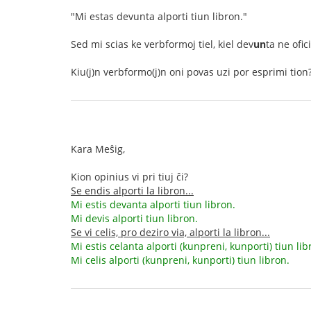
"Mi estas devunta alporti tiun libron."
Sed mi scias ke verbformoj tiel, kiel dev
un
ta ne ofic
Kiu(j)n verbformo(j)n oni povas uzi por esprimi tion
Kara Meŝig,
Kion opinius vi pri tiuj ĉi?
Se endis alporti la libron...
Mi estis devanta alporti tiun libron.
Mi devis alporti tiun libron.
Se vi celis, pro deziro via, alporti la libron...
Mi estis celanta alporti (kunpreni, kunporti) tiun lib
Mi celis alporti (kunpreni, kunporti) tiun libron.