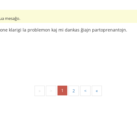
unua mesaĝo.
i bone klarigi la problemon kaj mi dankas ĝiajn partoprenantojn.
1
«
<
2
>
»