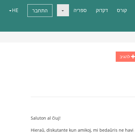
קורס
דקדוק
ספריה
HE
התחבר
להגיב
Saluton al ĉiuj!
Hieraŭ, diskutante kun amikoj, mi bedaŭris ne havi 