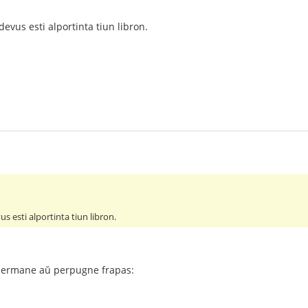
devus esti alportinta tiun libron.
us esti alportinta tiun libron.
n permane aŭ perpugne frapas: