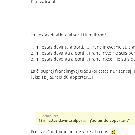
Kia teatraĵo!
"mi estas devUnta alporti tiun libron"
1) mi estas devinta alporti..... Franclingve: "je suis 
2) mi estas devanta alporti... Franclinve: "je suis por
3) mi estas devonta alporti... Franclingce: "je suis d
La ĉi supraj franclingvaj tradukoj estas nur sencaj.
[Ekz: 1): j'aurais dû apporter...]
doudoune:
1) mi estas devinta alporti..... j'aurais dû apporter..."
Precize Doudoune, mi ne vere akordas.