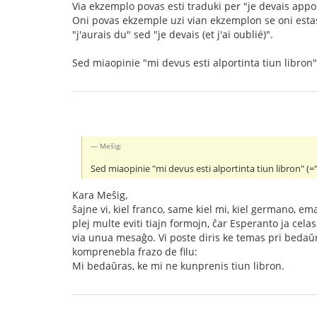
Via ekzemplo povas esti traduki per "je devais appo
Oni povas ekzemple uzi vian ekzemplon se oni estas p
"j'aurais du" sed "je devais (et j'ai oublié)".
Sed miaopinie "mi devus esti alportinta tiun libron" 
Meŝig:
Sed miaopinie "mi devus esti alportinta tiun libron" (="j
Kara Meŝig,
ŝajne vi, kiel franco, same kiel mi, kiel germano, e
plej multe eviti tiajn formojn, ĉar Esperanto ja cela
via unua mesaĝo. Vi poste diris ke temas pri bedaŭro
komprenebla frazo de filu:
Mi bedaŭras, ke mi ne kunprenis tiun libron.